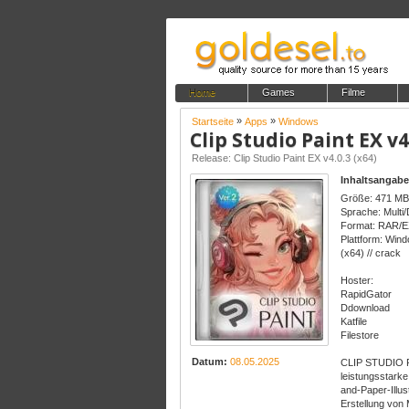
Home
Games
Filme
»
»
Startseite
Apps
Windows
Clip Studio Paint EX v4
Release: Clip Studio Paint EX v4.0.3 (x64)
Inhaltsangabe
Größe: 471 MB
Sprache: Multi
Format: RAR/
Plattform: Win
(x64) // crack
Hoster:
RapidGator
Ddownload
Katfile
Filestore
Datum:
08.05.2025
CLIP STUDIO PA
leistungsstarke
and-Paper-Illus
Erstellung von