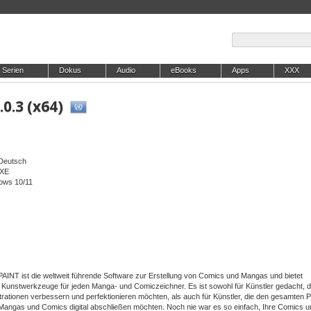
Serien
Dokus
Audio
eBooks
Apps
XXX
.0.3 (x64)
/Deutsch
EXE
dows 10/11
INT ist die weltweit führende Software zur Erstellung von Comics und Mangas und bietet
 Kunstwerkzeuge für jeden Manga- und Comiczeichner. Es ist sowohl für Künstler gedacht, d
trationen verbessern und perfektionieren möchten, als auch für Künstler, die den gesamten 
 Mangas und Comics digital abschließen möchten. Noch nie war es so einfach, Ihre Comics