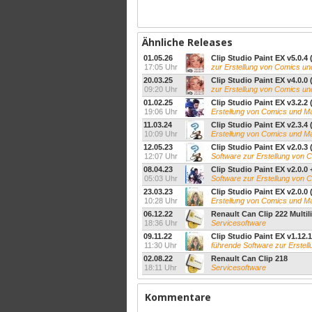
Ähnliche Releases
01.05.26
Clip Studio Paint EX v5.0.4 
17:05 Uhr
zur Erstellung von Comics u
20.03.25
Clip Studio Paint EX v4.0.0 
09:20 Uhr
zur Erstellung von Comics u
01.02.25
Clip Studio Paint EX v3.2.2 
19:06 Uhr
Erstellung von Comics und 
11.03.24
Clip Studio Paint EX v2.3.4 
10:09 Uhr
Erstellung von Comics und 
12.05.23
Clip Studio Paint EX v2.0.3 
12:07 Uhr
Software zur Erstellung von
08.04.23
Clip Studio Paint EX v2.0.0 
05:03 Uhr
Software zur Erstellung von
23.03.23
Clip Studio Paint EX v2.0.0 
10:28 Uhr
Erstellung von Comics und 
06.12.22
Renault Can Clip 222 Multil
18:36 Uhr
Servicesoftware
09.11.22
Clip Studio Paint EX v1.12.1
11:30 Uhr
führende Software zur Erste
02.08.22
Renault Can Clip 218
18:11 Uhr
Servicesoftware
Kommentare