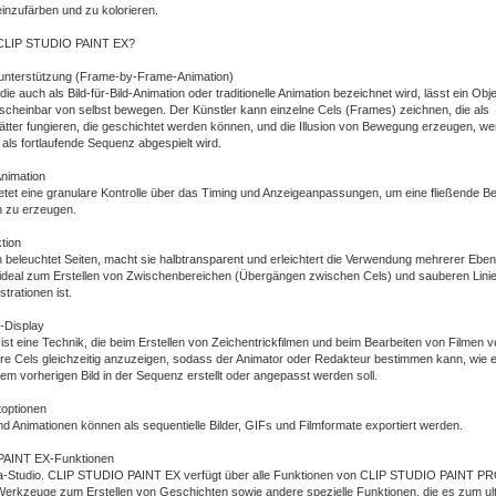
einzufärben und zu kolorieren.
n CLIP STUDIO PAINT EX?
unterstützung (Frame-by-Frame-Animation)
die auch als Bild-für-Bild-Animation oder traditionelle Animation bezeichnet wird, lässt ein Obj
 scheinbar von selbst bewegen. Der Künstler kann einzelne Cels (Frames) zeichnen, die als
ätter fungieren, die geschichtet werden können, und die Illusion von Bewegung erzeugen, we
als fortlaufende Sequenz abgespielt wird.
Animation
bietet eine granulare Kontrolle über das Timing und Anzeigeanpassungen, um eine fließende 
n zu erzeugen.
tion
 beleuchtet Seiten, macht sie halbtransparent und erleichtert die Verwendung mehrerer Eben
ideal zum Erstellen von Zwischenbereichen (Übergängen zwischen Cels) und sauberen Linie
strationen ist.
-Display
ist eine Technik, die beim Erstellen von Zeichentrickfilmen und beim Bearbeiten von Filmen 
re Cels gleichzeitig anzuzeigen, sodass der Animator oder Redakteur bestimmen kann, wie ei
em vorherigen Bild in der Sequenz erstellt oder angepasst werden soll.
optionen
 Animationen können als sequentielle Bilder, GIFs und Filmformate exportiert werden.
AINT EX-Funktionen
-Studio. CLIP STUDIO PAINT EX verfügt über alle Funktionen von CLIP STUDIO PAINT PR
 Werkzeuge zum Erstellen von Geschichten sowie andere spezielle Funktionen, die es zum ul