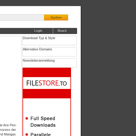
Suchen
Login
Board
Download-Typ & Style
Alternative Domains
Newsletteranmeldung
ie ihre Pen-
Prozess der
 und Mangas