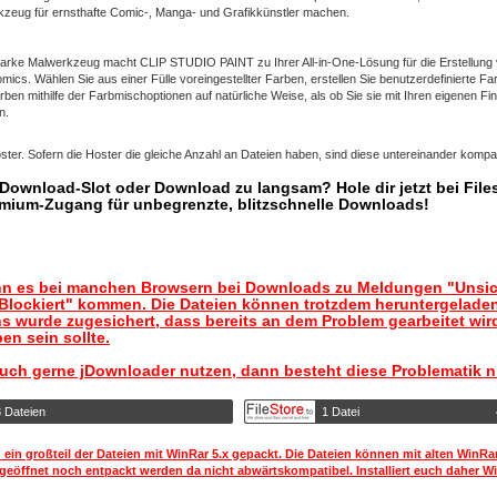
rkzeug für ernsthafte Comic-, Manga- und Grafikkünstler machen.
tarke Malwerkzeug macht CLIP STUDIO PAINT zu Ihrer All-in-One-Lösung für die Erstellung
cs. Wählen Sie aus einer Fülle voreingestellter Farben, erstellen Sie benutzerdefinierte Fa
ben mithilfe der Farbmischoptionen auf natürliche Weise, als ob Sie sie mit Ihren eigenen Fi
n.
ter. Sofern die Hoster die gleiche Anzahl an Dateien haben, sind diese untereinander kompat
r Download-Slot oder Download zu langsam? Hole dir jetzt bei Files
mium-Zugang für unbegrenzte, blitzschnelle Downloads!
nn es bei manchen Browsern bei Downloads zu Meldungen "Unsic
lockiert" kommen. Die Dateien können trotzdem heruntergelade
s wurde zugesichert, dass bereits an dem Problem gearbeitet wir
en sein sollte.
auch gerne jDownloader nutzen, dann besteht diese Problematik n
3 Dateien
1 Datei
 ein großteil der Dateien mit WinRar 5.x gepackt. Die Dateien können mit alten WinRa
geöffnet noch entpackt werden da nicht abwärtskompatibel. Installiert euch daher Wi