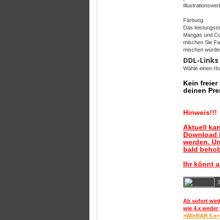
Illustrationswe
Färbung
Das leistungss
Mangas und Comi
mischen Sie Far
mischen würde
DDL-Links
Wähle einen Hos
Kein freie
deinen Pre
Hinweis!!!
Aktuell ka
Download B
werden. Un
bald behob
Ihr könnt 
Ab sofort wird
wie 4.x weder 
>WinRAR 5.x<