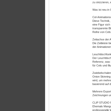
zu skizzieren, 
Was ist neu i
Cel-Animations
Diese Technik, 
eine Figur sich
transparente Bl
Reihe von Cels 
Zeitachse der 
Die Zeitleiste 
der Animatione
Leuchttischfunk
Der Leuchttisch
Referenz, was 
für Cels und Illu
Zwiebelschalen
Onion Skinning 
wird, um mehre
basierend auf d
Mehrere Export
Zeichnungen und
CLIP STUDIO P
Ehemals Manga
professionelle