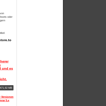
 von
rbsets oder
ngern
ibel.
tore.to
herer
n
d und es
icht.
471,92 MB
r Versionen
nrar 5.x