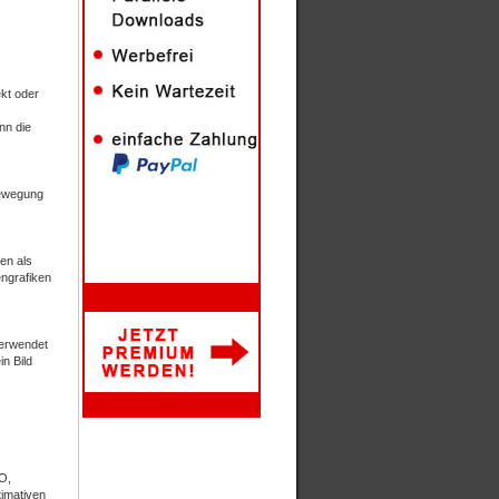
ekt oder
nn die
Bewegung
en als
ngrafiken
verwendet
n Bild
O,
timativen