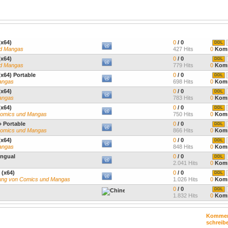
(x64)
0
/ 0
DDL
nd Mangas
427 Hits
0
Komm
(x64)
0
/ 0
DDL
nd Mangas
779 Hits
0
Komm
(x64) Portable
0
/ 0
DDL
Mangas
698 Hits
0
Komm
(x64)
0
/ 0
DDL
Mangas
783 Hits
0
Komm
(x64)
0
/ 0
DDL
 Comics und Mangas
750 Hits
0
Komm
+ Portable
0
/ 0
DDL
 Comics und Mangas
866 Hits
0
Komm
(x64)
0
/ 0
DDL
Mangas
848 Hits
0
Komm
ingual
0
/ 0
DDL
2.041 Hits
0
Komm
 (x64)
0
/ 0
DDL
llung von Comics und Mangas
1.026 Hits
0
Komm
0
/ 0
DDL
1.832 Hits
0
Komm
Kommen
schreib