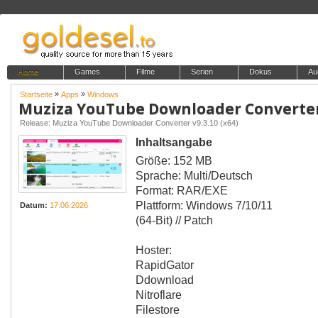
Home
Games
Filme
Serien
Dokus
Au
»
»
Startseite
Apps
Windows
Muziza YouTube Downloader Converter 
Release: Muziza YouTube Downloader Converter v9.3.10 (x64)
Inhaltsangabe
Größe: 152 MB
Sprache: Multi/Deutsch
Format: RAR/EXE
Plattform: Windows 7/10/11
Datum:
17.06.2026
(64-Bit) // Patch
Hoster:
RapidGator
Ddownload
Nitroflare
Filestore