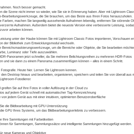
fnahmen. Noch besser gemacht.
n die Szene nicht immer so wieder, wie Sie sie in Erinnerung haben. Aber mit Lightroom Clas
op-Bearbeitungswerkzeuge, die Sie brauchen, um das Beste aus Ihren Fotos herauszuholen.
Sie Farben, machen Sie langweilig aussehende Aufnahmen lebendig, entfernen Sie störende O
 verzerrte Aufnahmen. Außerdem bietet die neueste Version eine verbesserte Leistung, soda
e zuvor arbeiten können.
Leistung unter der Haube können Sie mit Lightroom Classic Fotos importieren, Vorschauen er
von der Bibliothek zum Entwicklungsmodul wechseln.
e Bereichsmaskierungswerkzeuge, um die Bereiche oder Objekte, die Sie bearbeiten möchte
arbe, Luminanz oder Tiefe auszuwählen.
e HDR-Panoramen jetzt schneller, da Sie mehrere Belichtungsreihen zu mehreren HDR-Fotos
 und sie dann zu einem Panorama zusammenfügen können – alles in einem Schritt.
 Fotografie. Heute hier. Lernen Sie Lightroom kennen.
den Desktop hinaus und bearbeiten, organisieren, speichern und teilen Sie von überall aus 
 Lightroom-Fotodienst
 greifen Sie auf Ihre Fotos in voller Auflösung in der Cloud zu
otos auf jedem Gerät schnell mit automatischer Tag-Kennzeichnung
e von jedem Gerät aus mit einer intuitiven, optimierten Benutzeroberfläche
Sie die Bildbearbeitung mit GPU-Unterstützung
die GPU Ihres Systems, um das Bildbearbeitungserlebnis zu verbessern.
ie Ihre Sammlungen mit Farbetiketten
können für Sammlungen, Sammlungssätze und intelligente Sammlungen hinzugefügt werden.
für neue Kameras und Objektive