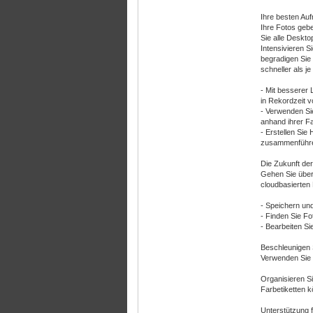
Ihre besten Au
Ihre Fotos gebe
Sie alle Deskt
Intensivieren 
begradigen Sie
schneller als j
- Mit besserer 
in Rekordzeit 
- Verwenden Si
anhand ihrer F
- Erstellen Si
zusammenführen
Die Zukunft der
Gehen Sie über 
cloudbasierten
- Speichern und
- Finden Sie F
- Bearbeiten Si
Beschleunigen 
Verwenden Sie 
Organisieren S
Farbetiketten 
Unterstützung 