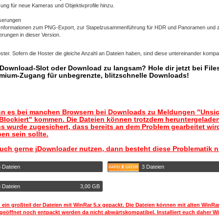
ung für neue Kameras und Objektivprofile hinzu.
serungen
e Informationen zum PNG-Export, zur Stapelzusammenführung für HDR und Panoramen und 
rungen in dieser Version.
ter. Sofern die Hoster die gleiche Anzahl an Dateien haben, sind diese untereinander kompat
r Download-Slot oder Download zu langsam? Hole dir jetzt bei Files
mium-Zugang für unbegrenzte, blitzschnelle Downloads!
nn es bei manchen Browsern bei Downloads zu Meldungen "Unsic
lockiert" kommen. Die Dateien können trotzdem heruntergelade
s wurde zugesichert, dass bereits an dem Problem gearbeitet wir
en sein sollte.
auch gerne jDownloader nutzen, dann besteht diese Problematik n
6 Dateien
3 Dateien
3 Dateien
3,00 GB
 ein großteil der Dateien mit WinRar 5.x gepackt. Die Dateien können mit alten WinRa
geöffnet noch entpackt werden da nicht abwärtskompatibel. Installiert euch daher Wi