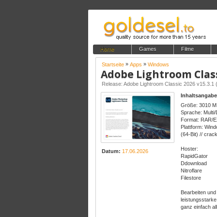
Home
Games
Filme
»
»
Startseite
Apps
Windows
Adobe Lightroom Classi
Release: Adobe Lightroom Classic 2026 v15.3.1 
Inhaltsangabe
Größe: 3010 
Sprache: Multi
Format: RAR/
Plattform: Win
(64-Bit) // crac
Hoster:
Datum:
17.06.2026
RapidGator
Ddownload
Nitroflare
Filestore
Bearbeiten und 
leistungsstarke
ganz einfach all