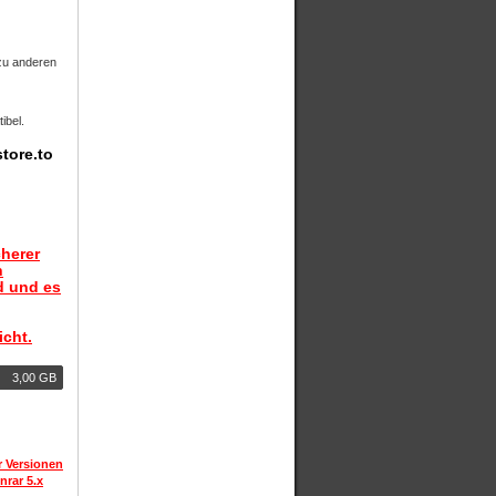
zu anderen
ibel.
tore.to
herer
n
d und es
icht.
3,00 GB
r Versionen
nrar 5.x