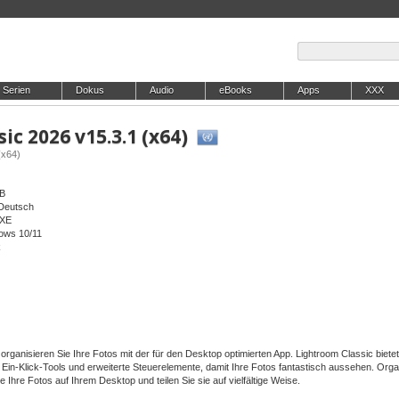
Serien
Dokus
Audio
eBooks
Apps
XXX
c 2026 v15.3.1 (x64)
(x64)
MB
/Deutsch
EXE
dows 10/11
k
organisieren Sie Ihre Fotos mit der für den Desktop optimierten App. Lightroom Classic biete
 Ein-Klick-Tools und erweiterte Steuerelemente, damit Ihre Fotos fantastisch aussehen. Orga
e Ihre Fotos auf Ihrem Desktop und teilen Sie sie auf vielfältige Weise.