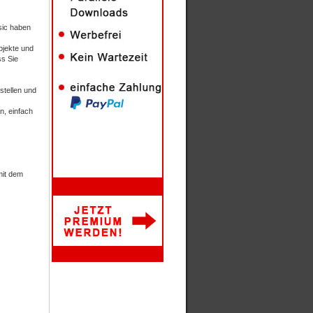
sic haben
bjekte und
ss Sie
stellen und
n, einfach
mit dem