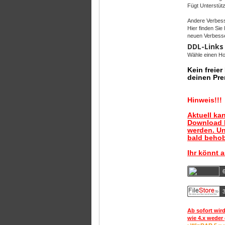
Fügt Unterstütz
Andere Verbes
Hier finden Si
neuen Verbesse
DDL-Links
Wähle einen Hos
Kein freie
deinen Pre
Hinweis!!!
Aktuell ka
Download B
werden. Un
bald behob
Ihr könnt 
Ab sofort wird
wie 4.x weder 