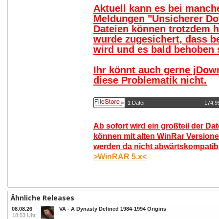
Aktuell kann es bei manc
Meldungen "Unsicherer Do
Dateien können trotzdem 
wurde zugesichert, dass b
wird und es bald behoben s
Ihr könnt auch gerne jDow
diese Problematik nicht.
1 Datei
174,9
Ab sofort wird ein großteil der Da
können mit alten WinRar Versione
werden da nicht abwärtskompatibel
>WinRAR 5.x<
Ähnliche Releases
08.08.26
VA - A Dynasty Defined 1984-1994 Origins
18:53 Uhr