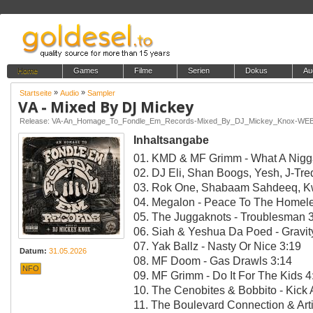
Home
Games
Filme
Serien
Dokus
Au
»
»
Startseite
Audio
Sampler
VA - Mixed By DJ Mickey
Release: VA-An_Homage_To_Fondle_Em_Records-Mixed_By_DJ_Mickey_Knox-WE
Inhaltsangabe
01. KMD & MF Grimm - What A Nigg
02. DJ Eli, Shan Boogs, Yesh, J-Tr
03. Rok One, Shabaam Sahdeeq, Kwe
04. Megalon - Peace To The Homele
05. The Juggaknots - Troublesman 
06. Siah & Yeshua Da Poed - Gravit
07. Yak Ballz - Nasty Or Nice 3:19
Datum:
31.05.2026
08. MF Doom - Gas Drawls 3:14
NFO
09. MF Grimm - Do It For The Kids 4
10. The Cenobites & Bobbito - Kick
11. The Boulevard Connection & Art