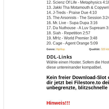
12. Scienz Of Life - Metaphysics 4:1
13. Jakki Tha Motamouth & Copywri
14. J-Treds - Praise Due 4:10
15. The Arsonists - The Session 3:2
16. Mr. Live - Supa Dupa 3:16
17. Da Nuthouse - A Luv Supream 3
18. Siah - Repetition 2:57
19. MHz - World Premier 3:48
20. Cage - Agent Orange 5:09
Genre:
HipHop
Qualität:
320 kbi
DDL-Links
Wähle einen Hoster. Sofern die Host
diese untereinander kompatibel.
Kein freier Download-Slot
dir jetzt bei Filestore.to
unbegrenzte, blitzschnell
Hinweis!!!