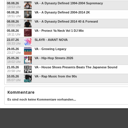
08.08.26
VA - A Dynasty Defined 1994-2004 Supremacy
18:53 Uhr
08.08.26
VA - A Dynasty Defined 2004-2014 2K
18:51 Uhr
08.08.26
VA - A Dynasty Defined 2014 40 & Forward
18:51 Uhr
05.08.26
VA - Protect Ya Neck Vol 1 DJ Mix
18:11 Uhr
22.07.26
SLAYR - AVANT NOVA
08:33 Uhr
29.05.26
VA - Growing Legacy
23:27 Uhr
25.05.26
VA - Hip-Hop Streets 2026
18:02 Uhr
21.05.26
VA - House Shoes Presents Beats The Japanese Sound
20:58 Uhr
10.05.26
VA - Rap Music from the 90s
05:07 Uhr
Kommentare
Es sind noch keine Kommentare vorhanden...