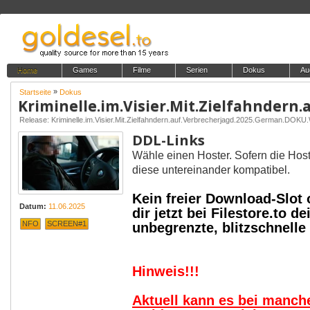
Home
Games
Filme
Serien
Dokus
Au
»
Startseite
Dokus
Release: Kriminelle.im.Visier.Mit.Zielfahndern.auf.Verbrecherjagd.2025.German.D
DDL-Links
Wähle einen Hoster. Sofern die Host
diese untereinander kompatibel.
Kein freier Download-Slot
Datum:
11.06.2025
dir jetzt bei Filestore.to
NFO
SCREEN#1
unbegrenzte, blitzschnell
Hinweis!!!
Aktuell kann es bei manc