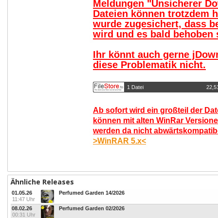
Meldungen "Unsicherer Do
Dateien können trotzdem 
wurde zugesichert, dass b
wird und es bald behoben s
Ihr könnt auch gerne jDow
diese Problematik nicht.
1 Datei
22,5
Ab sofort wird ein großteil der Da
können mit alten WinRar Versione
werden da nicht abwärtskompatibel
>WinRAR 5.x<
Ähnliche Releases
01.05.26
Perfumed Garden 14/2026
11:47 Uhr
08.02.26
Perfumed Garden 02/2026
00:31 Uhr