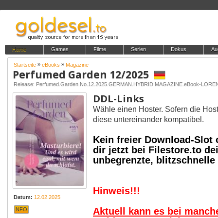
Home
Games
Filme
Serien
Dokus
Au
»
»
Startseite
eBooks
Magazine
Perfumed Garden 12/2025
Release: Perfumed.Garden.No.12.2025.GERMAN.HYBRID.MAGAZINE.eBook-LORE
DDL-Links
Wähle einen Hoster. Sofern die Host
diese untereinander kompatibel.
Kein freier Download-Slot
dir jetzt bei Filestore.to
unbegrenzte, blitzschnell
Hinweis!!!
Datum:
12.02.2025
Aktuell kann es bei manc
NFO