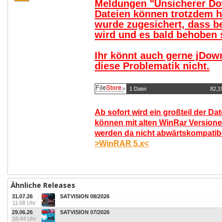
Meldungen "Unsicherer Do
Dateien können trotzdem 
wurde zugesichert, dass b
wird und es bald behoben s
Ihr könnt auch gerne jDow
diese Problematik nicht.
1 Datei
82,1
Ab sofort wird ein großteil der Da
können mit alten WinRar Versione
werden da nicht abwärtskompatibel
>WinRAR 5.x<
Ähnliche Releases
31.07.26
SATVISION 08/2026
11:08 Uhr
29.06.26
SATVISION 07/2026
16:44 Uhr