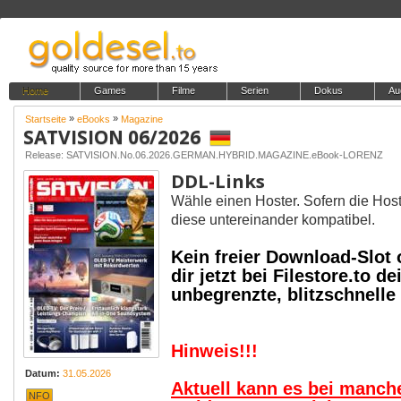
Home
Games
Filme
Serien
Dokus
Au
»
»
Startseite
eBooks
Magazine
SATVISION 06/2026
Release: SATVISION.No.06.2026.GERMAN.HYBRID.MAGAZINE.eBook-LORENZ
DDL-Links
Wähle einen Hoster. Sofern die Host
diese untereinander kompatibel.
Kein freier Download-Slot
dir jetzt bei Filestore.to
unbegrenzte, blitzschnell
Hinweis!!!
Datum:
31.05.2026
Aktuell kann es bei manc
NFO