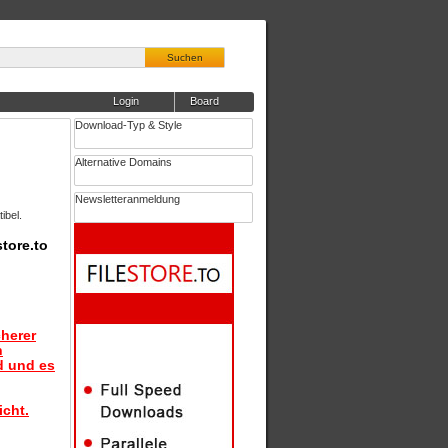
Suchen
Login
Board
Download-Typ & Style
Alternative Domains
Newsletteranmeldung
ibel.
tore.to
herer
n
d und es
icht.