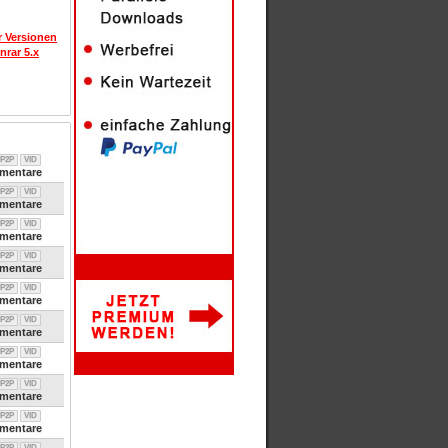
r Versionen
nrar 5.x
P2P
VID
entare
P2P
VID
entare
P2P
VID
entare
P2P
VID
entare
P2P
VID
entare
P2P
VID
entare
P2P
VID
entare
P2P
VID
entare
P2P
VID
entare
P2P
VID