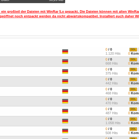
 ein großteil der Dateien mit WinRar 5.x gepackt. Die Dateien können mit alten WinRa
geöffnet noch entpackt werden da nicht abwärtskompatibel. Installiert euch daher Wi
0
/ 0
DDL
1.120 Hits
0
Komm
0
/ 0
DDL
668 Hits
0
Komm
0
/ 0
DDL
375 Hits
0
Komm
0
/ 0
DDL
442 Hits
0
Komm
0
/ 0
DDL
468 Hits
0
Komm
0
/ 0
DDL
470 Hits
0
Komm
0
/ 0
DDL
487 Hits
0
Komm
0
/ 0
DDL
1.058 Hits
0
Komm
0
/ 0
DDL
508 Hits
0
Komm
0
/ 0
DDL