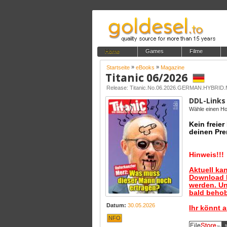
Home
Games
Filme
»
»
Startseite
eBooks
Magazine
Titanic 06/2026
Release: Titanic.No.06.2026.GERMAN.HYBR
DDL-Links
Wähle einen Hos
Kein freie
deinen Pre
Hinweis!!!
Aktuell ka
Download B
werden. Un
bald behob
Datum:
30.05.2026
Ihr könnt 
NFO
1