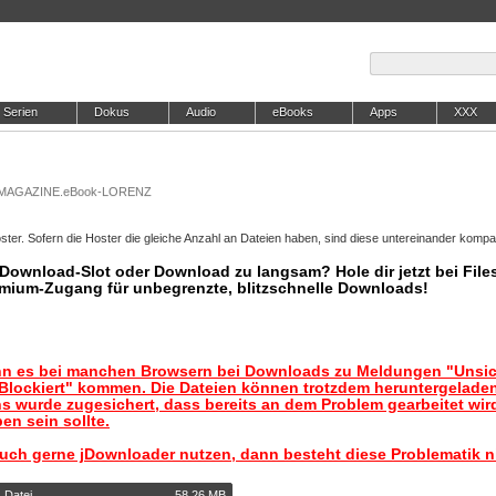
Serien
Dokus
Audio
eBooks
Apps
XXX
ID.MAGAZINE.eBook-LORENZ
ter. Sofern die Hoster die gleiche Anzahl an Dateien haben, sind diese untereinander kompat
r Download-Slot oder Download zu langsam? Hole dir jetzt bei Files
mium-Zugang für unbegrenzte, blitzschnelle Downloads!
nn es bei manchen Browsern bei Downloads zu Meldungen "Unsic
lockiert" kommen. Die Dateien können trotzdem heruntergelade
s wurde zugesichert, dass bereits an dem Problem gearbeitet wir
en sein sollte.
auch gerne jDownloader nutzen, dann besteht diese Problematik n
 Datei
58,26 MB