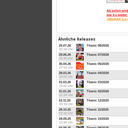
Ab sofort wird
wie 4.x weder 
>WinRAR 5.x<
Ähnliche Releases
25.07.26
Titanic 08/2026
02:16 Uhr
29.06.26
Titanic 07/2026
16:45 Uhr
30.04.26
Titanic 05/2026
07:54 Uhr
28.03.26
Titanic 04/2026
19:02 Uhr
01.03.26
Titanic 03/2026
14:02 Uhr
31.01.26
Titanic 02/2026
21:24 Uhr
22.11.25
Titanic 12/2025
03:33 Uhr
28.10.25
Titanic 11/2025
02:16 Uhr
28.09.25
Titanic 10/2025
12:44 Uhr
04.09.25
Titanic 09/2025