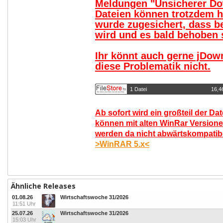
Meldungen "Unsicherer Do
Dateien können trotzdem 
wurde zugesichert, dass b
wird und es bald behoben s
Ihr könnt auch gerne jDow
diese Problematik nicht.
1 Datei
16,4
Ab sofort wird ein großteil der Da
können mit alten WinRar Versione
werden da nicht abwärtskompatibel
>WinRAR 5.x<
Ähnliche Releases
01.08.26
Wirtschaftswoche 31/2026
11:51 Uhr
25.07.26
Wirtschaftswoche 31/2026
15:03 Uhr