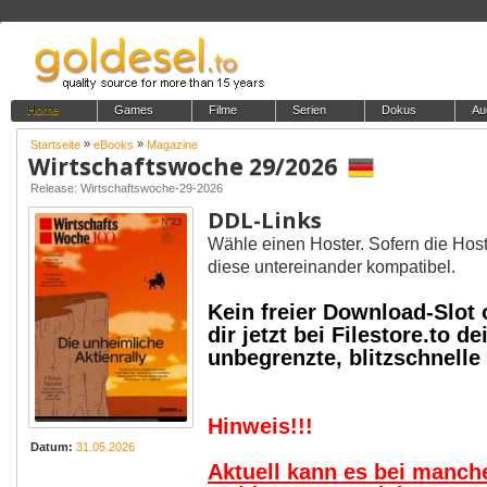
Home
Games
Filme
Serien
Dokus
Au
»
»
Startseite
eBooks
Magazine
Wirtschaftswoche 29/2026
Release: Wirtschaftswoche-29-2026
DDL-Links
Wähle einen Hoster. Sofern die Host
diese untereinander kompatibel.
Kein freier Download-Slot
dir jetzt bei Filestore.to
unbegrenzte, blitzschnell
Hinweis!!!
Datum:
31.05.2026
Aktuell kann es bei manc