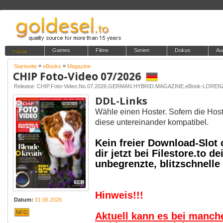
Home
Games
Filme
Serien
Dokus
Au
»
»
Startseite
eBooks
Magazine
CHIP Foto-Video 07/2026
Release: CHIP.Foto-Video.No.07.2026.GERMAN.HYBRID.MAGAZINE.eBook-LOREN
DDL-Links
Wähle einen Hoster. Sofern die Host
diese untereinander kompatibel.
Kein freier Download-Slot
dir jetzt bei Filestore.to
unbegrenzte, blitzschnell
Hinweis!!!
Datum:
01.06.2026
NFO
Aktuell kann es bei manc