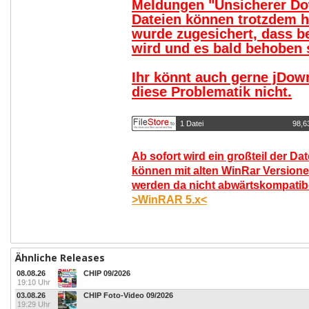
Meldungen "Unsicherer Do
Dateien können trotzdem 
wurde zugesichert, dass b
wird und es bald behoben s
Ihr könnt auch gerne jDow
diese Problematik nicht.
1 Datei
98,6
Ab sofort wird ein großteil der Da
können mit alten WinRar Versione
werden da nicht abwärtskompatibel
>WinRAR 5.x<
Ähnliche Releases
08.08.26
CHIP 09/2026
19:10 Uhr
03.08.26
CHIP Foto-Video 09/2026
19:29 Uhr