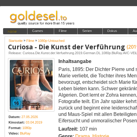
Home
Games
Filme
Serien
Dokus
Au
»
»
Startseite
Filme
1080p-Untouched
Curiosa - Die Kunst der Verführung
(201
Release: Curiosa.Die.Kunst.der.Verfuehrung.2019.German.DL.1080p.BluRay.AVC-VEi
Inhaltsangabe
Paris, 1895: Der Dichter Pierre und 
Marie verliebt, die Tochter ihres Me
bevorzugt, entscheidet sich Marie fü
Leben bieten kann. Schwer gekränkt 
Algerien. Dort lernt er Zohra kennen,
Fotografie teilt. Ein Jahr später ke
zurück und beginnt eine leidenschaft
und Maus-Spiel mit allen Beteiligten
Datum:
27.05.2026
Eifersucht und unmoralischer Posen 
Kinostart:
03.04.2019
Format:
1080p
Laufzeit:
107 min
Video:
BluRay
Genre:
Drama
,
Historie