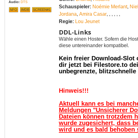
Audio:
DTS
Schauspieler:
Noémie Merlant
,
Nie
NFO
IMDB
SCREEN#1
Jordana
,
Amira Casar
,
,
,
,
,
,
Regie:
Lou Jeunet
DDL-Links
Wähle einen Hoster. Sofern die Host
diese untereinander kompatibel.
Kein freier Download-Slot
dir jetzt bei Filestore.to
unbegrenzte, blitzschnell
Hinweis!!!
Aktuell kann es bei manc
Meldungen "Unsicherer Do
Dateien können trotzdem 
wurde zugesichert, dass b
wird und es bald behoben s