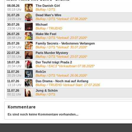
08.08.26
The Danish Girl
00:19 Uhr
BluRay / DTS
31.07.26
Dead Man's Wire
14:09 Uhr
BluRay / DTS *Verkauf: 07.08.2026*
30.07.26
Michael
23:06 Uhr
BluRay / TRUEHD
26.07.26
Make Me Feel
08:48 Uhr
BluRay / DTS *Verkauf: 23.07.2026*
25.07.26
Family Secrets - Verbotenes Verlangen
18:34 Uhr
BluRay / DTS *Verkauf: 30.07.2026*
22.07.26
Paris Murder Mystery
07:55 Uhr
BluRay / DTS *Verkauf: 23.07.2026*
18.07.26
Der Teufel trägt Prada 2
20:34 Uhr
BluRay / EAC3 *Verkaufstart 07.08.2025*
11.07.26
Rob1n
20:29 Uhr
BluRay / DTS *Verkauf: 26.06.2026*
11.07.26
Das Drama - Noch mal auf Anfang
13:18 Uhr
BluRay / TRUEHD Verkauf-Start: 17.07.2026
11.07.26
Jung & Schön
00:11 Uhr
BluRay / DTS
Kommentare
Es sind noch keine Kommentare vorhanden...