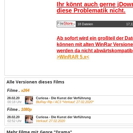
Ihr könnt auch gerne jDow
diese Problematik nicht.
18 Dateien
17,1
Ab sofort wird ein großteil der Da
können mit alten WinRar Versione
werden da nicht abwärtskompatibel
>WinRAR 5.x<
Alle Versionen dieses Films
Filme
.
x264
28.02.20
Curiosa - Die Kunst der Verführung
00:18 Uhr
BluRay-Rip / AC3 *Verkauf: 27.02.2020*
Filme
.
1080p
28.02.20
Curiosa - Die Kunst der Verführung
02:52 Uhr
Verkauf: 27.02.2020
Mehr Filme mit Genre "Drama"