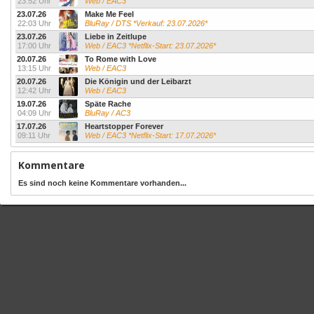
23:52 Uhr
Web / EAC3
23.07.26
Make Me Feel
22:03 Uhr
BluRay / DTS *Verkauf: 23.07.2026*
23.07.26
Liebe in Zeitlupe
17:00 Uhr
Web / EAC3 *Netflix-Start: 23.07.2026*
20.07.26
To Rome with Love
13:15 Uhr
Web / EAC3
20.07.26
Die Königin und der Leibarzt
12:42 Uhr
Web / EAC3
19.07.26
Späte Rache
04:09 Uhr
BluRay / AC3
17.07.26
Heartstopper Forever
09:11 Uhr
Web / EAC3 *Netflix-Start: 17.07.2026*
Kommentare
Es sind noch keine Kommentare vorhanden...