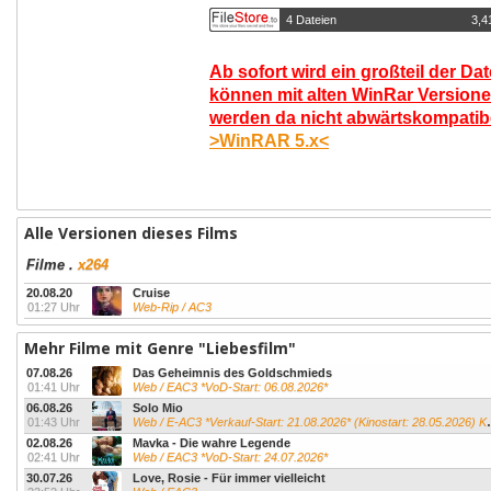
4 Dateien
3,4
Ab sofort wird ein großteil der Da
können mit alten WinRar Versione
werden da nicht abwärtskompatibel
>WinRAR 5.x<
Alle Versionen dieses Films
Filme
.
x264
20.08.20
Cruise
01:27 Uhr
Web-Rip / AC3
Mehr Filme mit Genre "Liebesfilm"
07.08.26
Das Geheimnis des Goldschmieds
01:41 Uhr
Web / EAC3 *VoD-Start: 06.08.2026*
06.08.26
Solo Mio
01:43 Uhr
Web / E-AC3 *Verkauf-Start: 21.08.2026* (Kinostart: 28.05.2026) Kevin James...
02.08.26
Mavka - Die wahre Legende
02:41 Uhr
Web / EAC3 *VoD-Start: 24.07.2026*
30.07.26
Love, Rosie - Für immer vielleicht