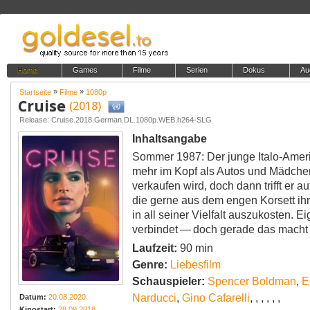
Home
Games
Filme
Serien
Dokus
Au
»
»
Startseite
Filme
1080p
Cruise
(2018)
Release: Cruise.2018.German.DL.1080p.WEB.h264-SLG
Inhaltsangabe
Sommer 1987: Der junge Italo-Ameri
mehr im Kopf als Autos und Mädchen
verkaufen wird, doch dann trifft er a
die gerne aus dem engen Korsett ih
in all seiner Vielfalt auszukosten. Ei
verbindet — doch gerade das macht 
Laufzeit:
90 min
Genre:
Liebesfilm
Schauspieler:
Spencer Boldman
,
E
Narducci
,
Gino Cafarelli
,
,
,
,
,
,
Datum:
20.08.2020
Kinostart:
28.09.2018