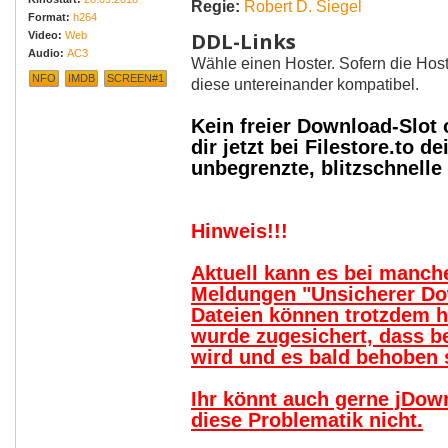
Regie:
Robert D. Siegel
Format:
h264
DDL-Links
Video:
Web
Audio:
AC3
Wähle einen Hoster. Sofern die Host
NFO
IMDB
SCREEN#1
diese untereinander kompatibel.
Kein freier Download-Slot
dir jetzt bei Filestore.to
unbegrenzte, blitzschnell
Hinweis!!!
Aktuell kann es bei manc
Meldungen "Unsicherer Do
Dateien können trotzdem 
wurde zugesichert, dass b
wird und es bald behoben s
Ihr könnt auch gerne jDow
diese Problematik nicht.