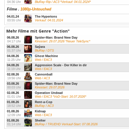
04:36 Uhr
BluRay-Rip / AC3 *Verkauf: 04.01.2024*
Filme
.
1080p-Untouched
04.01.24
The Hyperions
03:55 Uhr
Verkauf: 04.01.2024
Mehr Filme mit Genre "Action"
06.08.26
Spider-Man: Brand New Day
04:17 Uhr
Kinostart: 29.07.2026 *Neuer TeleSync*
06.08.26
Saýara
01:37 Uhr
BluRay / DTS
04.08.26
Ghost Machine
11:25 Uhr
Web / EAC3
04.08.26
Aggression Scale - Der Killer in dir
11:19 Uhr
Web / EAC3
02.08.26
Cannonball
19:56 Uhr
Web / AC3
03.08.26
Spider-Man: Brand New Day
00:03 Uhr
Kinostart: 29.07.2026
02.08.26
Operation Undead
01:01 Uhr
Web / EAC3 *VoD-Start: 16.07.2026*
01.08.26
Rent-a-Cop
18:52 Uhr
BluRay / AC3
01.08.26
Kidnap
12:09 Uhr
Web / EAC3
01.08.26
Shelter
01:14 Uhr
BluRay / TRUEHD Verkauf-Start: 07.08.2026