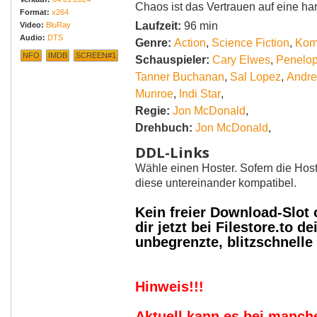
Chaos ist das Vertrauen auf eine har
Format:
x264
Laufzeit:
96 min
Video:
BluRay
Audio:
DTS
Genre:
Action
,
Science Fiction
,
Kom
NFO
IMDB
SCREEN#1
Schauspieler:
Cary Elwes
,
Penelop
Tanner Buchanan
,
Sal Lopez
,
Andre
Munroe
,
Indi Star
,
Regie:
Jon McDonald
,
Drehbuch:
Jon McDonald
,
DDL-Links
Wähle einen Hoster. Sofern die Host
diese untereinander kompatibel.
Kein freier Download-Slot
dir jetzt bei Filestore.to
unbegrenzte, blitzschnell
Hinweis!!!
Aktuell kann es bei manc