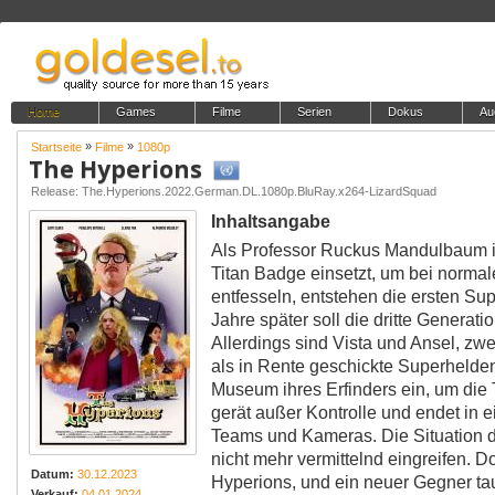
Home
Games
Filme
Serien
Dokus
Au
»
»
Startseite
Filme
1080p
The Hyperions
Release: The.Hyperions.2022.German.DL.1080p.BluRay.x264-LizardSquad
Inhaltsangabe
Als Professor Ruckus Mandulbaum i
Titan Badge einsetzt, um bei norm
entfesseln, entstehen die ersten Su
Jahre später soll die dritte Generati
Allerdings sind Vista und Ansel, zwe
als in Rente geschickte Superhelden
Museum ihres Erfinders ein, um die
gerät außer Kontrolle und endet i
Teams und Kameras. Die Situation dr
nicht mehr vermittelnd eingreifen. D
Datum:
30.12.2023
Hyperions, und ein neuer Gegner tau
Verkauf:
04.01.2024