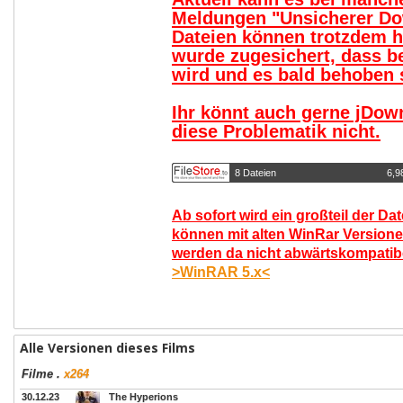
Meldungen "Unsicherer Do
Dateien können trotzdem 
wurde zugesichert, dass b
wird und es bald behoben s
Ihr könnt auch gerne jDow
diese Problematik nicht.
8 Dateien
6,9
Ab sofort wird ein großteil der Da
können mit alten WinRar Versione
werden da nicht abwärtskompatibel
>WinRAR 5.x<
Alle Versionen dieses Films
Filme
.
x264
30.12.23
The Hyperions