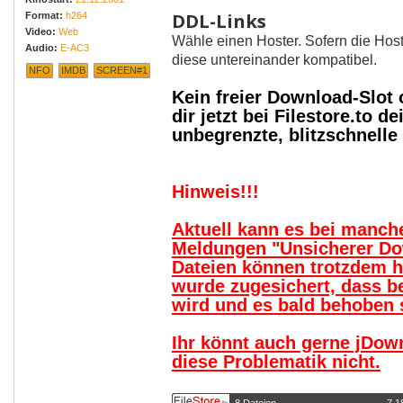
DDL-Links
Format:
h264
Video:
Web
Wähle einen Hoster. Sofern die Host
Audio:
E-AC3
diese untereinander kompatibel.
NFO
IMDB
SCREEN#1
Kein freier Download-Slot
dir jetzt bei Filestore.to
unbegrenzte, blitzschnell
Hinweis!!!
Aktuell kann es bei manc
Meldungen "Unsicherer Do
Dateien können trotzdem 
wurde zugesichert, dass b
wird und es bald behoben s
Ihr könnt auch gerne jDow
diese Problematik nicht.