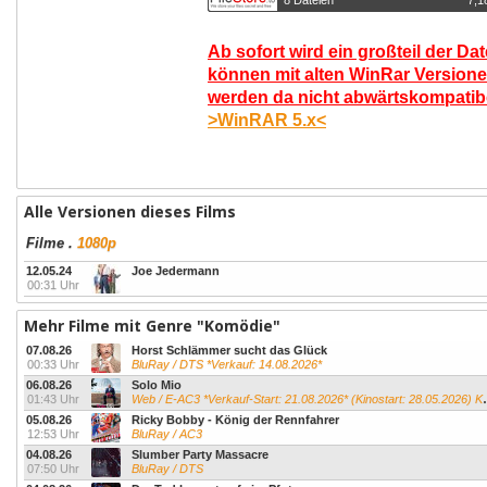
8 Dateien
7,1
Ab sofort wird ein großteil der Da
können mit alten WinRar Versione
werden da nicht abwärtskompatibel
>WinRAR 5.x<
Alle Versionen dieses Films
Filme
.
1080p
12.05.24
Joe Jedermann
00:31 Uhr
Mehr Filme mit Genre "Komödie"
07.08.26
Horst Schlämmer sucht das Glück
00:33 Uhr
BluRay / DTS *Verkauf: 14.08.2026*
06.08.26
Solo Mio
01:43 Uhr
Web / E-AC3 *Verkauf-Start: 21.08.2026* (Kinostart: 28.05.2026) Kevin James...
05.08.26
Ricky Bobby - König der Rennfahrer
12:53 Uhr
BluRay / AC3
04.08.26
Slumber Party Massacre
07:50 Uhr
BluRay / DTS