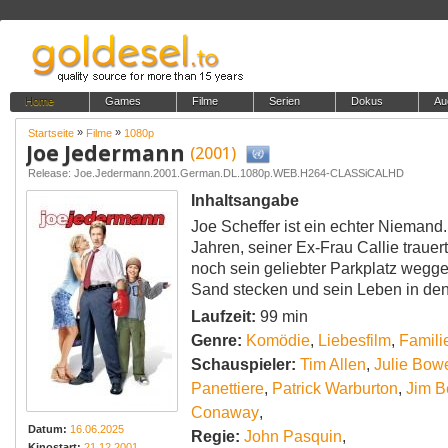
Home
Games
Filme
Serien
Dokus
Au
»
»
Startseite
Filme
1080p
Joe Jedermann
(2001)
Release: Joe.Jedermann.2001.German.DL.1080p.WEB.H264-CLASSiCALHD
Inhaltsangabe
Joe Scheffer ist ein echter Niemand.
Jahren, seiner Ex-Frau Callie traue
noch sein geliebter Parkplatz wegg
Sand stecken und sein Leben in den 
Laufzeit:
99 min
Genre:
Komödie
,
Liebesfilm
,
Famili
Schauspieler:
Tim Allen
,
Julie Bow
Panettiere
,
Patrick Warburton
,
Jim B
Conaway
,
Datum:
16.06.2025
Regie:
John Pasquin
,
Kinostart:
21.12.2001