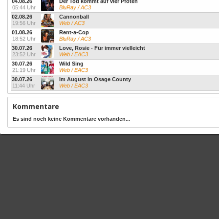
04.08.26
Der Tod kommt auf vier Pfoten
05:44 Uhr
BluRay / AC3
02.08.26
Cannonball
19:56 Uhr
Web / AC3
01.08.26
Rent-a-Cop
18:52 Uhr
BluRay / AC3
30.07.26
Love, Rosie - Für immer vielleicht
23:52 Uhr
Web / EAC3
30.07.26
Wild Sing
21:19 Uhr
Web / EAC3
30.07.26
Im August in Osage County
11:44 Uhr
Web / EAC3
Kommentare
Es sind noch keine Kommentare vorhanden...