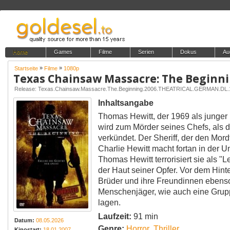
Home
Games
Filme
Serien
Dokus
Au
»
»
Startseite
Filme
1080p
Texas Chainsaw Massacre: The Beginn
Inhaltsangabe
Thomas Hewitt, der 1969 als junger
wird zum Mörder seines Chefs, als 
verkündet. Der Sheriff, der den Mord
Charlie Hewitt macht fortan in der U
Thomas Hewitt terrorisiert sie als 
der Haut seiner Opfer. Vor dem Hin
Brüder und ihre Freundinnen ebenso
Menschenjäger, wie auch eine Grupp
lagen.
Laufzeit:
91 min
Datum:
08.05.2026
Genre:
Horror
,
Thriller
Kinostart:
18.01.2007