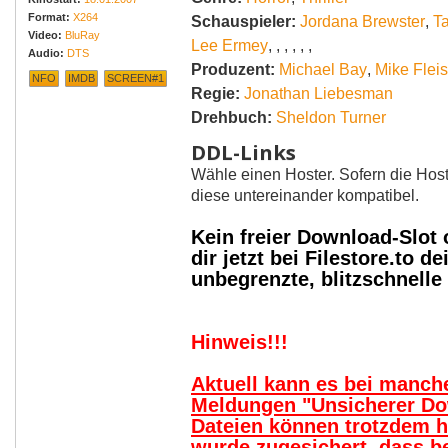
Format:
X264
Schauspieler:
Jordana Brewster
,
T
Video:
BluRay
Lee Ermey
,
,
,
,
,
,
Audio:
DTS
Produzent:
Michael Bay
,
Mike Flei
NFO
IMDB
SCREEN#1
Regie:
Jonathan Liebesman
Drehbuch:
Sheldon Turner
DDL-Links
Wähle einen Hoster. Sofern die Host
diese untereinander kompatibel.
Kein freier Download-Slot
dir jetzt bei Filestore.to
unbegrenzte, blitzschnell
Hinweis!!!
Aktuell kann es bei manc
Meldungen "Unsicherer Do
Dateien können trotzdem 
wurde zugesichert, dass b