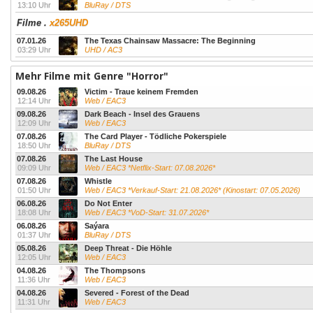
13:10 Uhr
BluRay / DTS
Filme
.
x265UHD
07.01.26
The Texas Chainsaw Massacre: The Beginning
03:29 Uhr
UHD / AC3
Mehr Filme mit Genre "Horror"
09.08.26
Victim - Traue keinem Fremden
12:14 Uhr
Web / EAC3
09.08.26
Dark Beach - Insel des Grauens
12:09 Uhr
Web / EAC3
07.08.26
The Card Player - Tödliche Pokerspiele
18:50 Uhr
BluRay / DTS
07.08.26
The Last House
09:09 Uhr
Web / EAC3 *Netflix-Start: 07.08.2026*
07.08.26
Whistle
01:50 Uhr
Web / EAC3 *Verkauf-Start: 21.08.2026* (Kinostart: 07.05.2026)
06.08.26
Do Not Enter
18:08 Uhr
Web / EAC3 *VoD-Start: 31.07.2026*
06.08.26
Saýara
01:37 Uhr
BluRay / DTS
05.08.26
Deep Threat - Die Höhle
12:05 Uhr
Web / EAC3
04.08.26
The Thompsons
11:36 Uhr
Web / EAC3
04.08.26
Severed - Forest of the Dead
11:31 Uhr
Web / EAC3