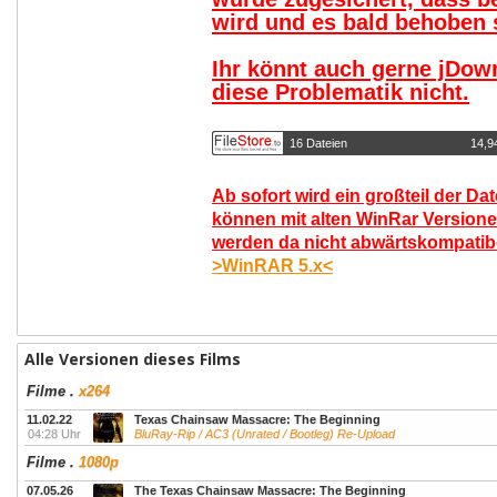
wird und es bald behoben s
Ihr könnt auch gerne jDow
diese Problematik nicht.
16 Dateien
14,9
Ab sofort wird ein großteil der Da
können mit alten WinRar Versione
werden da nicht abwärtskompatibel
>WinRAR 5.x<
Alle Versionen dieses Films
Filme
.
x264
11.02.22
Texas Chainsaw Massacre: The Beginning
04:28 Uhr
BluRay-Rip / AC3 (Unrated / Bootleg) Re-Upload
Filme
.
1080p
07.05.26
The Texas Chainsaw Massacre: The Beginning