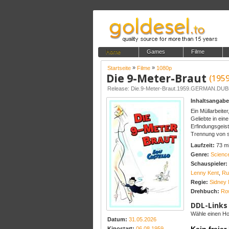
Home
Games
Filme
»
»
Startseite
Filme
1080p
Die 9-Meter-Braut
(1959
Release: Die.9-Meter-Braut.1959.GERMAN.D
Inhaltsangabe
Ein Müllarbeite
Geliebte in ein
Erfindungsgeist
Trennung von se
Laufzeit:
73 m
Genre:
Science
Schauspieler:
Lenny Kent
,
Ru
Regie:
Sidney M
Drehbuch:
Ro
DDL-Links
Wähle einen Hos
Datum:
31.05.2026
Kinostart:
06.08.1959