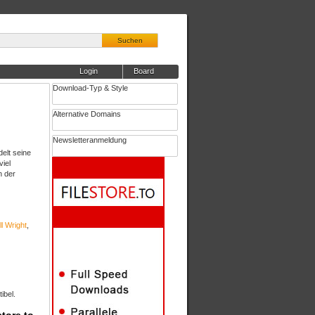
Suchen
Login
Board
Download-Typ & Style
Alternative Domains
Newsletteranmeldung
elt seine
viel
h der
ll Wright
,
ibel.