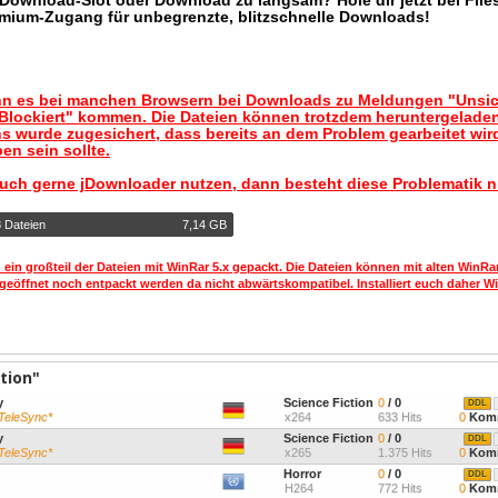
r Download-Slot oder Download zu langsam? Hole dir jetzt bei Files
mium-Zugang für unbegrenzte, blitzschnelle Downloads!
nn es bei manchen Browsern bei Downloads zu Meldungen "Unsic
lockiert" kommen. Die Dateien können trotzdem heruntergelade
s wurde zugesichert, dass bereits an dem Problem gearbeitet wir
en sein sollte.
auch gerne jDownloader nutzen, dann besteht diese Problematik n
8 Dateien
7,14 GB
 ein großteil der Dateien mit WinRar 5.x gepackt. Die Dateien können mit alten WinRa
geöffnet noch entpackt werden da nicht abwärtskompatibel. Installiert euch daher Wi
tion"
y
Science Fiction
0
/ 0
DDL
 TeleSync*
x264
633 Hits
0
Komm
y
Science Fiction
0
/ 0
DDL
 TeleSync*
x265
1.375 Hits
0
Komm
Horror
0
/ 0
DDL
H264
772 Hits
0
Komm