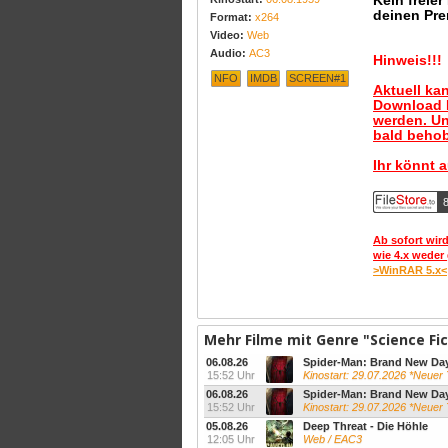
Kein freie
deinen Pre
Format:
x264
Video:
Web
Audio:
AC3
Hinweis!!!
NFO
IMDB
SCREEN#1
Aktuell ka
Download B
werden. Un
bald behob
Ihr könnt 
Ab sofort wird
wie 4.x weder 
>WinRAR 5.x<
Mehr Filme mit Genre "Science Fic
06.08.26
Spider-Man: Brand New Da
15:52 Uhr
Kinostart: 29.07.2026 *Neuer
06.08.26
Spider-Man: Brand New Da
15:52 Uhr
Kinostart: 29.07.2026 *Neuer
05.08.26
Deep Threat - Die Höhle
12:05 Uhr
Web / EAC3