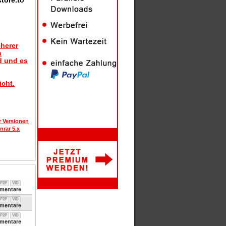
tore.to
herer
n
d und es
icht.
r Versionen
nrar 5.x
P2P
VID
entare
P2P
VID
entare
P2P
VID
entare