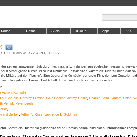
Serien
Dokus
Audio
eBooks
Apps
XXX
)
UBBED.DL.1080p.WEB.x264-REQFiLLERZ
r, der seinen langweiligen Job durch technische Erfindungen auszugleichen versucht, verwand
e neun Meter große Riesin, er selbst nimmt die Gestalt einer Rakete an. Kein Wunder, daß so 
 die Militärs auf den Plan ruft. Eine überdrehte Komödie; der erste Film, den Lou Costello nac
inem langjährigen Partner Bud Abbott drehte, und der letzte vor seinem Tod.
in
 Fiction
,
Komödie
Lou Costello
,
Dorothy Provine
,
Gale Gordon
,
Jimmy Conlin
,
Charles Lane
,
Robert Burton
,
Wi
th Perrott
,
Peter Leeds
,
iller
,
wland Barber
,
Arthur A. Ross
,
Lawrence L. Goldman
ter. Sofern die Hoster die gleiche Anzahl an Dateien haben, sind diese untereinander kompat