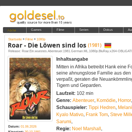
Home
Games
Filme
Serien
Dokus
Au
»
»
Startseite
Filme
1080p
Roar - Die Löwen sind los
(1981)
Release: Roar.Ein.wuestes.Abenteuer.1981.German.ML.1080p.BluRay.x264-OBLiGA
Inhaltsangabe
Mitten in Afrika betreibt Hank eine 
seine ahnungslose Familie aus den S
verpaßt, geraten die Neuankömmlin
Tigern und Geparden.
Laufzeit:
102 min
Genre:
Abenteuer
,
Komödie
,
Horror
Schauspieler:
Tippi Hedren
,
Melanie
Kyalo Mativo
,
Frank Tom
,
Steve Mill
Sarumi
,
Datum:
01.06.2026
Regie:
Noel Marshall
,
Kinostart:
30.10.1981