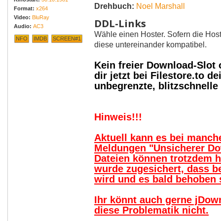
Drehbuch:
Noel Marshall
Format:
x264
Video:
BluRay
DDL-Links
Audio:
AC3
Wähle einen Hoster. Sofern die Host
NFO
IMDB
SCREEN#1
diese untereinander kompatibel.
Kein freier Download-Slot
dir jetzt bei Filestore.to
unbegrenzte, blitzschnell
Hinweis!!!
Aktuell kann es bei manc
Meldungen "Unsicherer Do
Dateien können trotzdem 
wurde zugesichert, dass b
wird und es bald behoben s
Ihr könnt auch gerne jDow
diese Problematik nicht.