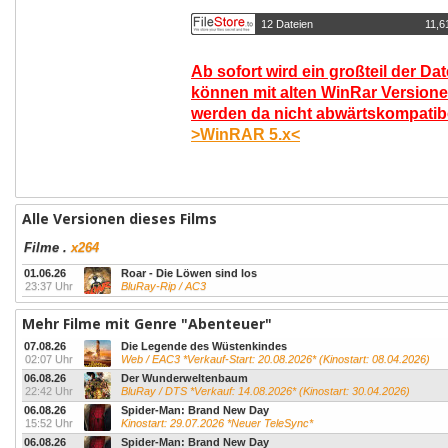
12 Dateien
11,6
Ab sofort wird ein großteil der Da
können mit alten WinRar Versione
werden da nicht abwärtskompatibel
>WinRAR 5.x<
Alle Versionen dieses Films
Filme
.
x264
01.06.26
Roar - Die Löwen sind los
23:37 Uhr
BluRay-Rip / AC3
Mehr Filme mit Genre "Abenteuer"
07.08.26
Die Legende des Wüstenkindes
02:07 Uhr
Web / EAC3 *Verkauf-Start: 20.08.2026* (Kinostart: 08.04.2026)
06.08.26
Der Wunderweltenbaum
22:42 Uhr
BluRay / DTS *Verkauf: 14.08.2026* (Kinostart: 30.04.2026)
06.08.26
Spider-Man: Brand New Day
15:52 Uhr
Kinostart: 29.07.2026 *Neuer TeleSync*
06.08.26
Spider-Man: Brand New Day