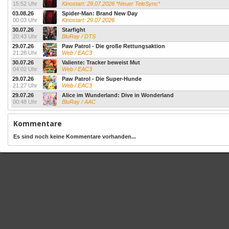
15:52 Uhr
Kinostart: 29.07.2026 *Neuer TeleSync*
03.08.26
Spider-Man: Brand New Day
00:03 Uhr
Kinostart: 29.07.2026
30.07.26
Starfight
20:43 Uhr
BluRay / DTS
29.07.26
Paw Patrol - Die große Rettungsaktion
21:28 Uhr
Web / EAC3
30.07.26
Valiente: Tracker beweist Mut
04:02 Uhr
Web / EAC3
29.07.26
Paw Patrol - Die Super-Hunde
21:27 Uhr
Web / EAC3
29.07.26
Alice im Wunderland: Dive in Wonderland
00:48 Uhr
BluRay / AAC
Kommentare
Es sind noch keine Kommentare vorhanden...