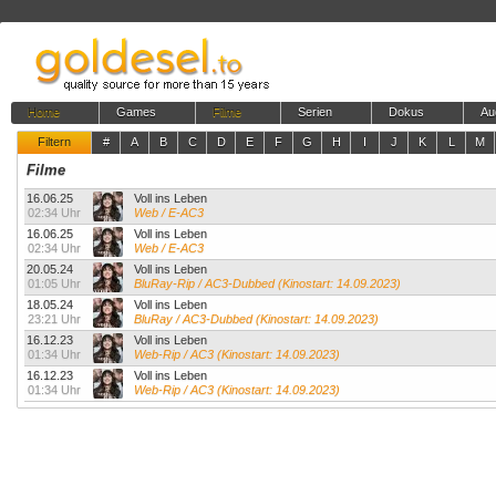
Home
Games
Filme
Serien
Dokus
Au
Filtern
#
A
B
C
D
E
F
G
H
I
J
K
L
M
Filme
16.06.25
Voll ins Leben
02:34 Uhr
Web / E-AC3
16.06.25
Voll ins Leben
02:34 Uhr
Web / E-AC3
20.05.24
Voll ins Leben
01:05 Uhr
BluRay-Rip / AC3-Dubbed (Kinostart: 14.09.2023)
18.05.24
Voll ins Leben
23:21 Uhr
BluRay / AC3-Dubbed (Kinostart: 14.09.2023)
16.12.23
Voll ins Leben
01:34 Uhr
Web-Rip / AC3 (Kinostart: 14.09.2023)
16.12.23
Voll ins Leben
01:34 Uhr
Web-Rip / AC3 (Kinostart: 14.09.2023)