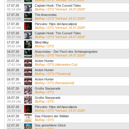
16:06 Uhr
BluRay / DTS *Verkauf: 24.07.2026*
17.07.26
Captain Hook: The Cursed Tides
01:14 Uhr
BluRay / DTS *Verkauf: 24.07.2026*
17.07.26
The Anacondas
01:14 Uhr
BluRay / DTS *Verkauf: 24.07.2026*
17.07.26
Párvulos: Hijos del Apocalipsis
01:14 Uhr
BluRay / DTS *Verkauf: 24.07.2026*
17.07.26
Captain Hook: The Cursed Tides
00:37 Uhr
BluRay / DTS *Verkauf: 24.07.2026*
17.07.26
Blind Alley
00:02 Uhr
BluRay / DTS
16.07.26
Anacondas - Der Fluch des Schlangengottes
22:30 Uhr
BluRay / DTS *Verkauf: 24.07.2026*
16.07.26
Action Hunter
17:41 Uhr
BluRay / DTS (Alterantive Cut)
16.07.26
Action Hunter
17:34 Uhr
BluRay / DTS (Theatrical)
16.07.26
Action Hunter
17:32 Uhr
BluRay / DTS (Remastered)
16.07.26
Große Starparade
04:32 Uhr
BluRay / DTS
16.07.26
Große Starparade
04:24 Uhr
BluRay / DTS
15.07.26
Párvulos: Hijos del Apocalipsis
21:59 Uhr
BluRay / DTS *Verkauf: 24.07.2026*
14.07.26
Das Flüstern der Wälder
20:14 Uhr
BluRay / DTS
12.07.26
Das gestohlene Glück