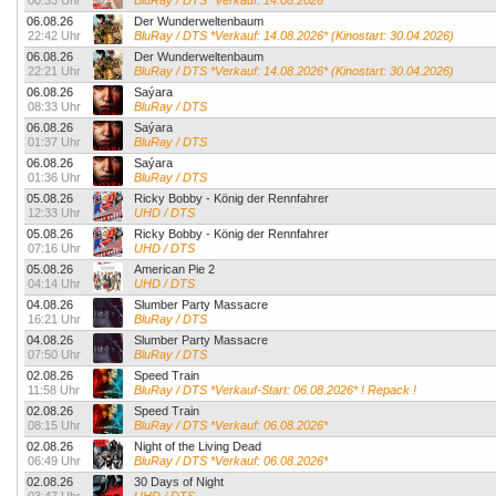
00:33 Uhr
BluRay / DTS *Verkauf: 14.08.2026*
06.08.26
Der Wunderweltenbaum
22:42 Uhr
BluRay / DTS *Verkauf: 14.08.2026* (Kinostart: 30.04.2026)
06.08.26
Der Wunderweltenbaum
22:21 Uhr
BluRay / DTS *Verkauf: 14.08.2026* (Kinostart: 30.04.2026)
06.08.26
Saýara
08:33 Uhr
BluRay / DTS
06.08.26
Saýara
01:37 Uhr
BluRay / DTS
06.08.26
Saýara
01:36 Uhr
BluRay / DTS
05.08.26
Ricky Bobby - König der Rennfahrer
12:33 Uhr
UHD / DTS
05.08.26
Ricky Bobby - König der Rennfahrer
07:16 Uhr
UHD / DTS
05.08.26
American Pie 2
04:14 Uhr
UHD / DTS
04.08.26
Slumber Party Massacre
16:21 Uhr
BluRay / DTS
04.08.26
Slumber Party Massacre
07:50 Uhr
BluRay / DTS
02.08.26
Speed Train
11:58 Uhr
BluRay / DTS *Verkauf-Start: 06.08.2026* ! Repack !
02.08.26
Speed Train
08:15 Uhr
BluRay / DTS *Verkauf: 06.08.2026*
02.08.26
Night of the Living Dead
06:49 Uhr
BluRay / DTS *Verkauf: 06.08.2026*
02.08.26
30 Days of Night