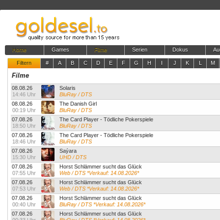
Home
Games
Filme
Serien
Dokus
Au
Filtern
#
A
B
C
D
E
F
G
H
I
J
K
L
M
Filme
08.08.26
Solaris
14:46 Uhr
BluRay / DTS
08.08.26
The Danish Girl
00:19 Uhr
BluRay / DTS
07.08.26
The Card Player - Tödliche Pokerspiele
18:50 Uhr
BluRay / DTS
07.08.26
The Card Player - Tödliche Pokerspiele
18:46 Uhr
BluRay / DTS
07.08.26
Saýara
15:30 Uhr
UHD / DTS
07.08.26
Horst Schlämmer sucht das Glück
07:55 Uhr
Web / DTS *Verkauf: 14.08.2026*
07.08.26
Horst Schlämmer sucht das Glück
07:53 Uhr
Web / DTS *Verkauf: 14.08.2026*
07.08.26
Horst Schlämmer sucht das Glück
00:40 Uhr
BluRay / DTS *Verkauf: 14.08.2026*
07.08.26
Horst Schlämmer sucht das Glück