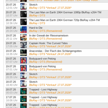
07:55 Uhr
Web / DTS *Verkauf-Start: 23.07.2026* HDR / Dolby Vision
20.07.26
Sketch
12:01 Uhr
BluRay / DTS *Verkauf: 17.07.2026*
20.07.26
The Last Man on Earth 1964 German 1080p BluRay x264-TM
10:37 Uhr
BluRay / DTS
20.07.26
The Last Man on Earth 1964 German 720p BluRay x264-TM
10:36 Uhr
BluRay / DTS
19.07.26
Hard to Die
20:24 Uhr
BluRay / DTS (Remastered)
19.07.26
In der Gewalt der Riesenameisen
20:11 Uhr
BluRay / DTS (Remastered)
19.07.26
Captain Hook: The Cursed Tides
17:05 Uhr
BluRay / DTS *Verkauf: 24.07.2026*
19.07.26
Anacondas - Der Fluch des Schlangengottes
16:35 Uhr
BluRay / DTS *Verkauf: 24.07.2026*
19.07.26
Bodyguard von Peking
07:07 Uhr
BluRay / DTS (Remastered)
19.07.26
Bodyguard von Peking
07:01 Uhr
BluRay / DTS (Remastered)
18.07.26
Sketch
20:35 Uhr
BluRay / DTS *Verkauf: 17.07.2026*
18.07.26
Sketch
16:40 Uhr
BluRay / DTS *Verkauf: 17.07.2026*
18.07.26
Trapped - Lost Highway
00:03 Uhr
BluRay / DTS *Verkauf: 24.07.2026*
17.07.26
Trapped - Lost Highway
16:06 Uhr
BluRay / DTS *Verkauf: 24.07.2026*
17.07.26
Trapped - Lost Highway