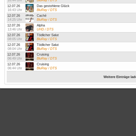
16:44 Uhr
BluRay / DTS
12.07.26
Das gestohlene Glück
16:43 Uhr
BluRay / DTS
12.07.26
Caché
14:25 Uhr
BluRay / DTS
12.07.26
Alpha
13:46 Uhr
UHD / DTS
12.07.26
Tödlicher Salut
08:05 Uhr
BluRay / DTS
12.07.26
Tödlicher Salut
08:04 Uhr
BluRay / DTS
12.07.26
Cruising
06:49 Uhr
BluRay / DTS
12.07.26
Cruising
06:44 Uhr
BluRay / DTS
Weitere Einträge la