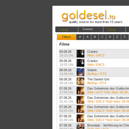
Home
Games
Filme
Filtern
#
A
B
C
D
E
F
Filme
09.08.26
Cranko
18:33 Uhr
Web / EAC3
09.08.26
Cranko
18:32 Uhr
Web / EAC3
08.08.26
Solaris
14:46 Uhr
BluRay / DTS
08.08.26
The Danish Girl
00:19 Uhr
BluRay / DTS
07.08.26
Das Geheimnis des Goldsch
17:50 Uhr
Web / AC3 *VoD-Start: 06.08
07.08.26
Das Geheimnis des Goldsch
01:41 Uhr
Web / EAC3 *VoD-Start: 06.0
07.08.26
Das Geheimnis des Goldsch
01:41 Uhr
Web / EAC3 *VoD-Start: 06.0
07.08.26
Das Geheimnis des Goldsch
01:39 Uhr
Web / EAC3 *VoD-Start: 06.0
07.08.26
Bosslady - Verführung ist Ch