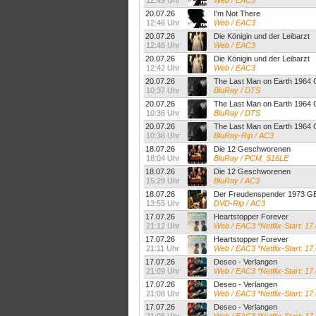
12:49 Uhr
Web / EAC3
20.07.26
I'm Not There
12:46 Uhr
Web / EAC3
20.07.26
Die Königin und der Leibarzt
12:46 Uhr
Web / EAC3
20.07.26
Die Königin und der Leibarzt
12:42 Uhr
Web / EAC3
20.07.26
The Last Man on Earth 1964
10:37 Uhr
BluRay / DTS
20.07.26
The Last Man on Earth 1964
10:36 Uhr
BluRay / DTS
20.07.26
The Last Man on Earth 196
10:36 Uhr
BluRay-Rip / AC3
18.07.26
Die 12 Geschworenen
18:04 Uhr
BluRay / PCM_S16LE
18.07.26
Die 12 Geschworenen
15:29 Uhr
BluRay / AC3
18.07.26
Der Freudenspender 1973
13:55 Uhr
DVD-Rip / AC3
17.07.26
Heartstopper Forever
21:12 Uhr
Web / EAC3 *Netflix-Start: 17
17.07.26
Heartstopper Forever
21:11 Uhr
Web / EAC3 *Netflix-Start: 17
17.07.26
Deseo - Verlangen
21:09 Uhr
Web / EAC3 *Netflix-Start: 17
17.07.26
Deseo - Verlangen
21:08 Uhr
Web / EAC3 *Netflix-Start: 1
17.07.26
Deseo - Verlangen