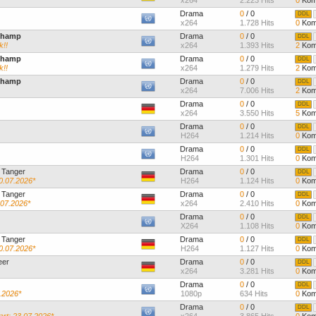
x264
2.223 Hits
0
Kom
Drama
0
/ 0
DDL
x264
1.728 Hits
0
Kom
 Champ
Drama
0
/ 0
DDL
k!!
x264
1.393 Hits
2
Kom
 Champ
Drama
0
/ 0
DDL
k!!
x264
1.279 Hits
2
Kom
 Champ
Drama
0
/ 0
DDL
x264
7.006 Hits
2
Kom
Drama
0
/ 0
DDL
x264
3.550 Hits
5
Kom
Drama
0
/ 0
DDL
H264
1.214 Hits
0
Kom
Drama
0
/ 0
DDL
H264
1.301 Hits
0
Kom
n Tanger
Drama
0
/ 0
DDL
0.07.2026*
H264
1.124 Hits
0
Kom
n Tanger
Drama
0
/ 0
DDL
.07.2026*
x264
2.410 Hits
0
Kom
Drama
0
/ 0
DDL
X264
1.108 Hits
0
Kom
n Tanger
Drama
0
/ 0
DDL
0.07.2026*
H264
1.127 Hits
0
Kom
eer
Drama
0
/ 0
DDL
x264
3.281 Hits
0
Kom
Drama
0
/ 0
DDL
.2026*
1080p
634 Hits
0
Kom
Drama
0
/ 0
DDL