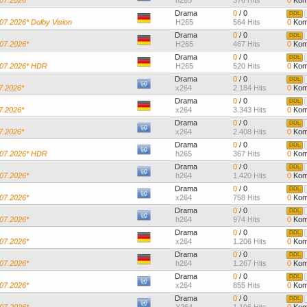
.07.2026*
h265
376 Hits
0
Kom
Drama
0
/ 0
DDL
.07.2026* Dolby Vision
H265
564 Hits
0
Kom
Drama
0
/ 0
DDL
.07.2026*
H265
467 Hits
0
Kom
Drama
0
/ 0
DDL
7.07.2026* HDR
H265
520 Hits
0
Kom
Drama
0
/ 0
DDL
07.2026*
x264
2.184 Hits
0
Kom
Drama
0
/ 0
DDL
07.2026*
x264
3.343 Hits
0
Kom
Drama
0
/ 0
DDL
07.2026*
x264
2.408 Hits
0
Kom
Drama
0
/ 0
DDL
7.07.2026* HDR
h265
367 Hits
0
Kom
Drama
0
/ 0
DDL
.07.2026*
h264
1.420 Hits
0
Kom
Drama
0
/ 0
DDL
.07.2026*
x264
758 Hits
0
Kom
Drama
0
/ 0
DDL
.07.2026*
h264
974 Hits
0
Kom
Drama
0
/ 0
DDL
.07.2026*
x264
1.206 Hits
0
Kom
Drama
0
/ 0
DDL
.07.2026*
h264
1.267 Hits
0
Kom
Drama
0
/ 0
DDL
.07.2026*
x264
855 Hits
0
Kom
Drama
0
/ 0
DDL