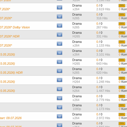
.07.2026*
X264
1.196 Hits
0
Kom
Drama
0
/ 0
DDL
07.2026*
x264
2.619 Hits
0
Kom
Drama
0
/ 0
DDL
.07.2026*
h265
316 Hits
0
Kom
Drama
0
/ 0
DDL
.07.2026* Dolby Vision
h265
267 Hits
0
Kom
Drama
0
/ 0
DDL
6.07.2026* HDR
H265
331 Hits
0
Kom
Drama
0
/ 0
DDL
.07.2026*
x264
1.133 Hits
0
Kom
Drama
0
/ 0
DDL
15.05.2026)
x264
3.101 Hits
0
Kom
Drama
0
/ 0
DDL
15.05.2026)
H265
643 Hits
0
Kom
Drama
0
/ 0
DDL
15.05.2026) HDR
h265
620 Hits
0
Kom
Drama
0
/ 0
DDL
15.05.2026)
H264
1.248 Hits
0
Kom
Drama
0
/ 0
DDL
15.05.2026)
h264
1.447 Hits
0
Kom
Drama
0
/ 0
DDL
x264
2.779 Hits
0
Kom
Drama
0
/ 0
DDL
1080p
1.173 Hits
0
Kom
Drama
0
/ 0
DDL
art: 09.07.2026
x264
2.972 Hits
0
Kom
Drama
0
/ 0
DDL