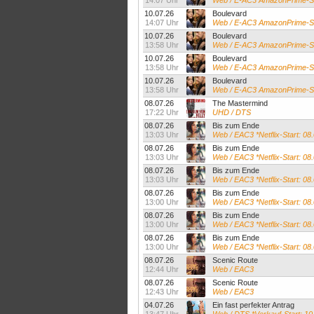
14:07 Uhr
Web / E-AC3 AmazonPrime-St
10.07.26
Boulevard
14:07 Uhr
Web / E-AC3 AmazonPrime-St
10.07.26
Boulevard
13:58 Uhr
Web / E-AC3 AmazonPrime-St
10.07.26
Boulevard
13:58 Uhr
Web / E-AC3 AmazonPrime-St
10.07.26
Boulevard
13:58 Uhr
Web / E-AC3 AmazonPrime-St
08.07.26
The Mastermind
17:22 Uhr
UHD / DTS
08.07.26
Bis zum Ende
13:03 Uhr
Web / EAC3 *Netflix-Start: 08
08.07.26
Bis zum Ende
13:03 Uhr
Web / EAC3 *Netflix-Start: 0
08.07.26
Bis zum Ende
13:03 Uhr
Web / EAC3 *Netflix-Start: 08
08.07.26
Bis zum Ende
13:00 Uhr
Web / EAC3 *Netflix-Start: 08
08.07.26
Bis zum Ende
13:00 Uhr
Web / EAC3 *Netflix-Start: 08
08.07.26
Bis zum Ende
13:00 Uhr
Web / EAC3 *Netflix-Start: 08
08.07.26
Scenic Route
12:44 Uhr
Web / EAC3
08.07.26
Scenic Route
12:43 Uhr
Web / EAC3
04.07.26
Ein fast perfekter Antrag