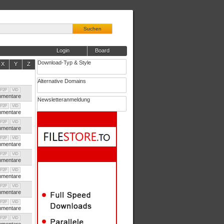
Suchen
Login
Board
Download-Typ & Style
X
Y
Z
Alternative Domains
P2P
VID
mentare
Newsletteranmeldung
P2P
VID
mentare
P2P
VID
mentare
P2P
VID
mentare
P2P
VID
mentare
P2P
VID
mentare
P2P
VID
mentare
P2P
VID
mentare
P2P
VID