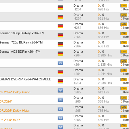
H264
534 Hits
0
Kom
Drama
0
/ 0
DDL
H264
628 Hits
0
Kom
Drama
0
/ 0
DDL
H264
631 Hits
0
Kom
Drama
0
/ 0
DDL
H264
666 Hits
0
Kom
 German 1080p BluRay x264-TM
Drama
0
/ 0
DDL
x264
833 Hits
0
Kom
 German 720p BluRay x264-TM
Drama
0
/ 0
DDL
x264
466 Hits
0
Kom
4 German AC3 BDRip x264-TM
Drama
0
/ 0
DDL
x264
2.980 Hits
0
Kom
Drama
0
/ 0
DDL
x264
1.135 Hits
0
Kom
Drama
0
/ 0
DDL
x264
1.244 Hits
0
Kom
 GERMAN DVDRIP X264-WATCHABLE
Drama
0
/ 0
DDL
X264
2.238 Hits
0
Kom
Drama
0
/ 0
DDL
.07.2026* Dolby Vision
h265
612 Hits
0
Kom
Drama
0
/ 0
DDL
.07.2026*
h265
368 Hits
0
Kom
Drama
0
/ 0
DDL
.07.2026* Dolby Vision
h265
735 Hits
0
Kom
Drama
0
/ 0
DDL
7.07.2026* HDR
h265
450 Hits
0
Kom
Drama
0
/ 0
DDL