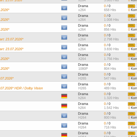
art: 23.07.2026*
x264
3.865 Hits
0
Kom
Drama
0
/ 0
DDL
.2026*
x264
658 Hits
0
Kom
Drama
0
/ 0
DDL
.2026*
x264
1.008 Hits
0
Kom
Drama
0
/ 0
DDL
.2026*
x264
856 Hits
0
Kom
Drama
0
/ 0
DDL
art: 23.07.2026*
x264
2.798 Hits
0
Kom
Drama
0
/ 0
DDL
art: 23.07.2026*
x264
3.830 Hits
0
Kom
Drama
0
/ 0
DDL
.2026*
X264
1.756 Hits
0
Kom
Drama
0
/ 0
DDL
.2026*
1080P
804 Hits
0
Kom
Drama
0
/ 0
DDL
.07.2026*
H265
547 Hits
0
Kom
Drama
0
/ 0
DDL
.07.2026* HDR / Dolby Vision
H265
489 Hits
0
Kom
Drama
0
/ 0
DDL
h264
1.320 Hits
0
Kom
Drama
0
/ 0
DDL
h264
1.542 Hits
0
Kom
Drama
0
/ 0
DDL
H264
800 Hits
0
Kom
Drama
0
/ 0
DDL
H264
716 Hits
0
Kom
Drama
0
/ 0
DDL