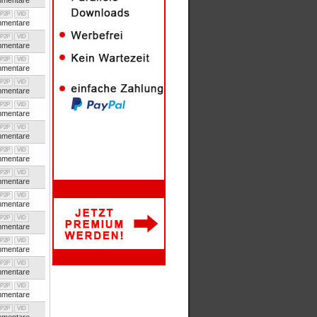
mentare
P2P
VID
mentare
P2P
VID
mentare
P2P
VID
mentare
P2P
VID
mentare
P2P
VID
mentare
P2P
VID
mentare
P2P
VID
mentare
P2P
VID
mentare
P2P
VID
mentare
P2P
VID
mentare
P2P
VID
mentare
P2P
VID
mentare
P2P
VID
mentare
P2P
VID