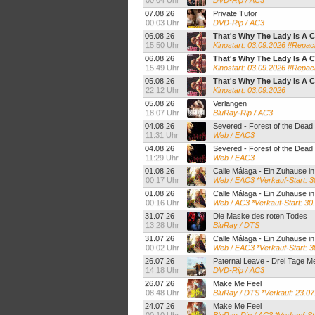
00:04 Uhr
DVD-Rip / AC3
07.08.26
Private Tutor
00:03 Uhr
DVD-Rip / AC3
06.08.26
That's Why The Lady Is A
15:50 Uhr
Kinostart: 03.09.2026 !!Repac
06.08.26
That's Why The Lady Is A
15:49 Uhr
Kinostart: 03.09.2026 !!Repac
05.08.26
That's Why The Lady Is A
22:12 Uhr
Kinostart: 03.09.2026
05.08.26
Verlangen
18:07 Uhr
BluRay-Rip / AC3
04.08.26
Severed - Forest of the Dead
11:31 Uhr
Web / EAC3
04.08.26
Severed - Forest of the Dead
11:29 Uhr
Web / EAC3
01.08.26
Calle Málaga - Ein Zuhause i
00:17 Uhr
Web / EAC3 *Verkauf-Start: 3
01.08.26
Calle Málaga - Ein Zuhause i
00:16 Uhr
Web / AC3 *Verkauf-Start: 30
31.07.26
Die Maske des roten Todes
13:28 Uhr
BluRay / DTS
31.07.26
Calle Málaga - Ein Zuhause i
00:02 Uhr
Web / EAC3 *Verkauf-Start: 3
26.07.26
Paternal Leave - Drei Tage M
14:18 Uhr
DVD-Rip / AC3
26.07.26
Make Me Feel
08:48 Uhr
BluRay / DTS *Verkauf: 23.07
24.07.26
Make Me Feel