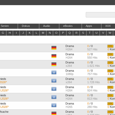
Serien
Dokus
Audio
eBooks
Apps
XXX
G
H
I
J
K
L
M
N
O
P
Q
R
S
T
U
V
W
Drama
0
/ 0
DDL
H264
527 Hits
0
Kom
Drama
0
/ 0
DDL
H264
550 Hits
0
Kom
Drama
0
/ 0
DDL
x264
1.621 Hits
0
Kom
Drama
0
/ 0
DDL
1080p
757 Hits
4
Kom
mieds
Drama
0
/ 0
DDL
.2026*
x264
1.728 Hits
0
Kom
mieds
Drama
0
/ 0
DDL
8.2026*
H264
924 Hits
0
Kom
mieds
Drama
0
/ 0
DDL
8.2026*
H264
813 Hits
0
Kom
mieds
Drama
0
/ 0
DDL
8.2026*
H265
280 Hits
0
Kom
efsache
Drama
0
/ 0
DDL