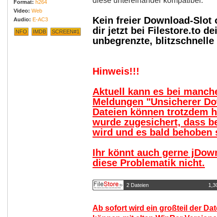
diese untereinander kompatibel.
Format:
h264
Video:
Web
Kein freier Download-Slot
Audio:
E-AC3
dir jetzt bei Filestore.to
NFO
IMDB
SCREEN#1
unbegrenzte, blitzschnell
Hinweis!!!
Aktuell kann es bei manc
Meldungen "Unsicherer Do
Dateien können trotzdem 
wurde zugesichert, dass b
wird und es bald behoben s
Ihr könnt auch gerne jDow
diese Problematik nicht.
2 Dateien
1,3
Ab sofort wird ein großteil der Da