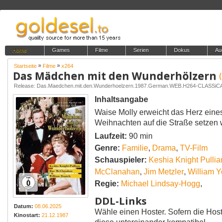
Home
Games
Filme
Serien
Dokus
Au
»
»
Startseite
Filme
x264
Das Mädchen mit den Wunderhölzern
Release: Das.Maedchen.mit.den.Wunderhoelzern.1987.German.WEB.H264-CLASSiC
Inhaltsangabe
Waise Molly erweicht das Herz eines
Weihnachten auf die Straße setzen w
Laufzeit:
90 min
Genre:
Familie
,
Drama
,
TV-Film
Schauspieler:
Keshia Knight Pulli
McClanahan
,
Jim Metzler
,
William 
Regie:
Michael Lindsay-Hogg
,
DDL-Links
Datum:
08.06.2025
Wähle einen Hoster. Sofern die Host
Kinostart:
21.12.1987