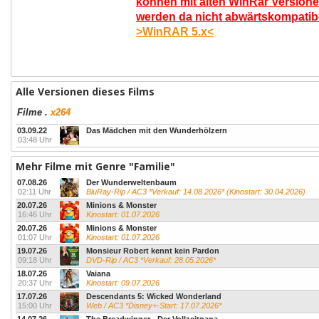
können mit alten WinRar Versione
werden da nicht abwärtskompatibel
>WinRAR 5.x<
Alle Versionen dieses Films
Filme
.
x264
03.09.22
Das Mädchen mit den Wunderhölzern
03:48 Uhr
Mehr Filme mit Genre "Familie"
07.08.26
Der Wunderweltenbaum
02:11 Uhr
BluRay-Rip / AC3 *Verkauf: 14.08.2026* (Kinostart: 30.04.2026)
20.07.26
Minions & Monster
16:46 Uhr
Kinostart: 01.07.2026
20.07.26
Minions & Monster
01:07 Uhr
Kinostart: 01.07.2026
19.07.26
Monsieur Robert kennt kein Pardon
09:18 Uhr
DVD-Rip / AC3 *Verkauf: 28.05.2026*
18.07.26
Vaiana
20:37 Uhr
Kinostart: 09.07.2026
17.07.26
Descendants 5: Wicked Wonderland
15:00 Uhr
Web / AC3 *Disney+-Start: 17.07.2026*