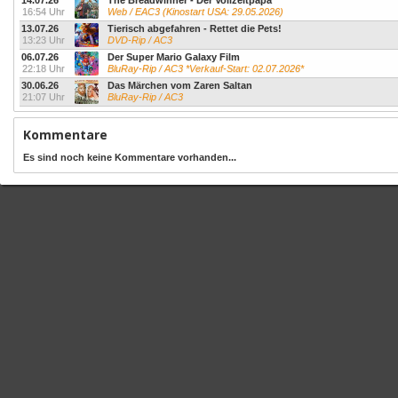
14.07.26
The Breadwinner - Der Vollzeitpapa
16:54 Uhr
Web / EAC3 (Kinostart USA: 29.05.2026)
13.07.26
Tierisch abgefahren - Rettet die Pets!
13:23 Uhr
DVD-Rip / AC3
06.07.26
Der Super Mario Galaxy Film
22:18 Uhr
BluRay-Rip / AC3 *Verkauf-Start: 02.07.2026*
30.06.26
Das Märchen vom Zaren Saltan
21:07 Uhr
BluRay-Rip / AC3
Kommentare
Es sind noch keine Kommentare vorhanden...