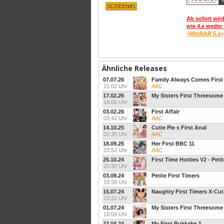
SCREEN#1
Ab sofort wird
wie 4.x weder 
>WinRAR 5.x<
Ähnliche Releases
07.07.26
Family Always Comes First
21:02 Uhr
AAC
17.02.26
My Sisters First Threesome
18:06 Uhr
03.02.26
First Affair
03:42 Uhr
AAC
14.10.25
Cutie Pie s First Anal
00:35 Uhr
AAC
18.09.25
Her First BBC 11
23:52 Uhr
AAC
25.10.24
First Time Hotties V2 - Peti
20:30 Uhr
03.09.24
Petite First Timers
19:28 Uhr
15.07.24
Naughty First Timers X-Cut
19:22 Uhr
01.07.24
My Sisters First Threesome
19:04 Uhr
22.04.24
My First Bukkake 2