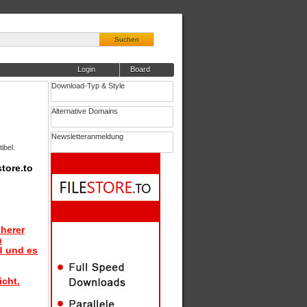
Suchen
Login
Board
Download-Typ & Style
Alternative Domains
Newsletteranmeldung
ibel.
tore.to
herer
n
d und es
icht.