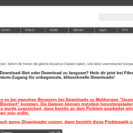
Serien
Dokus
Audio
eBooks
Apps
XXX
ter. Sofern die Hoster die gleiche Anzahl an Dateien haben, sind diese untereinander kompat
r Download-Slot oder Download zu langsam? Hole dir jetzt bei Files
mium-Zugang für unbegrenzte, blitzschnelle Downloads!
nn es bei manchen Browsern bei Downloads zu Meldungen "Unsic
lockiert" kommen. Die Dateien können trotzdem heruntergelade
s wurde zugesichert, dass bereits an dem Problem gearbeitet wir
en sein sollte.
auch gerne jDownloader nutzen, dann besteht diese Problematik n
3 Dateien
2,55 GB