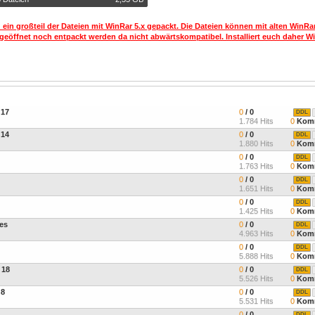
 ein großteil der Dateien mit WinRar 5.x gepackt. Die Dateien können mit alten WinRa
geöffnet noch entpackt werden da nicht abwärtskompatibel. Installiert euch daher Wi
 17
0
/ 0
DDL
1.784 Hits
0
Komm
 14
0
/ 0
DDL
1.880 Hits
0
Komm
0
/ 0
DDL
1.763 Hits
0
Komm
0
/ 0
DDL
1.651 Hits
0
Komm
0
/ 0
DDL
1.425 Hits
0
Komm
tes
0
/ 0
DDL
4.963 Hits
0
Komm
0
/ 0
DDL
5.888 Hits
0
Komm
 18
0
/ 0
DDL
5.526 Hits
0
Komm
 8
0
/ 0
DDL
5.531 Hits
0
Komm
0
/ 0
DDL