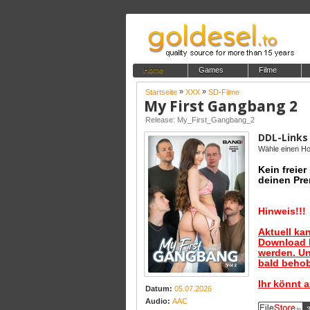
Home
Games
Filme
»
»
Startseite
XXX
SD-Filme
My First Gangbang 2
Release: My_First_Gangbang_2
DDL-Links
Wähle einen Hos
Kein freie
deinen Pre
Hinweis!!!
Aktuell ka
Download B
werden. Un
bald behob
Ihr könnt 
Datum:
05.07.2026
Audio:
AAC