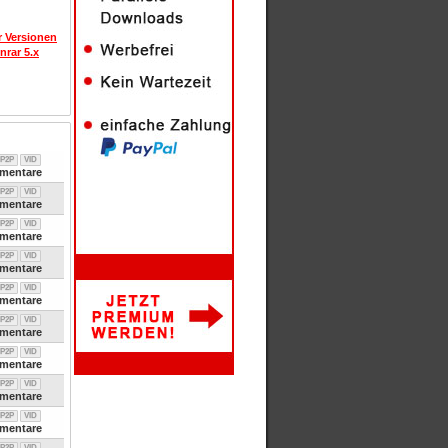
r Versionen
nrar 5.x
P2P
VID
entare
P2P
VID
entare
P2P
VID
entare
P2P
VID
entare
P2P
VID
entare
P2P
VID
entare
P2P
VID
entare
P2P
VID
entare
P2P
VID
entare
P2P
VID