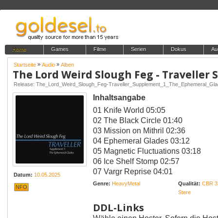
Home
Games
Filme
Serien
Dokus
Au
»
»
Startseite
Audio
Alben
Release: The_Lord_Weird_Slough_Feg-Traveller_Supplement_1_The_Ephemeral_G
Inhaltsangabe
01 Knife World 05:05
02 The Black Circle 01:40
03 Mission on Mithril 02:36
04 Ephemeral Glades 03:12
05 Magnetic Fluctuations 03:18
06 Ice Shelf Stomp 02:57
07 Vargr Reprise 04:01
Datum:
10.05.2025
Genre:
HeavyMetal
Qualität:
CBR 3
NFO
Stere
DDL-Links