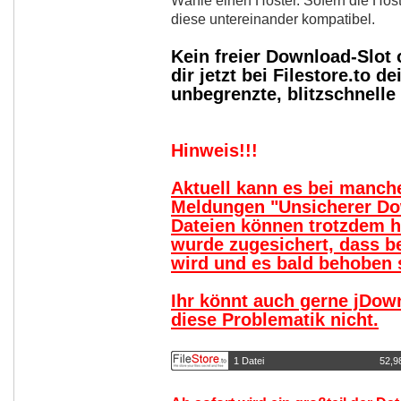
Wähle einen Hoster. Sofern die Host
diese untereinander kompatibel.
Kein freier Download-Slot
dir jetzt bei Filestore.to
unbegrenzte, blitzschnell
Hinweis!!!
Aktuell kann es bei manc
Meldungen "Unsicherer Do
Dateien können trotzdem 
wurde zugesichert, dass b
wird und es bald behoben s
Ihr könnt auch gerne jDow
diese Problematik nicht.
1 Datei
52,9