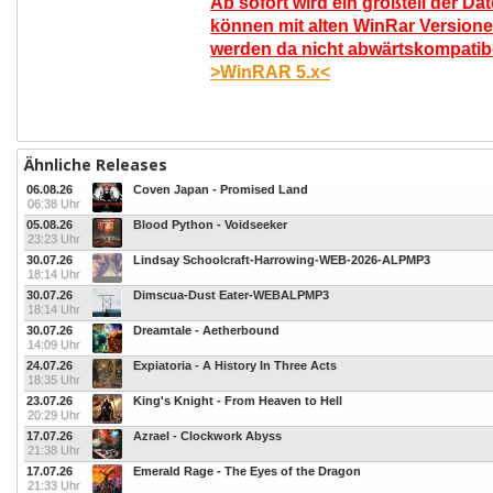
Ab sofort wird ein großteil der Da
können mit alten WinRar Versione
werden da nicht abwärtskompatibel
>WinRAR 5.x<
Ähnliche Releases
06.08.26
Coven Japan - Promised Land
06:38 Uhr
05.08.26
Blood Python - Voidseeker
23:23 Uhr
30.07.26
Lindsay Schoolcraft-Harrowing-WEB-2026-ALPMP3
18:14 Uhr
30.07.26
Dimscua-Dust Eater-WEBALPMP3
18:14 Uhr
30.07.26
Dreamtale - Aetherbound
14:09 Uhr
24.07.26
Expiatoria - A History In Three Acts
18:35 Uhr
23.07.26
King's Knight - From Heaven to Hell
20:29 Uhr
17.07.26
Azrael - Clockwork Abyss
21:38 Uhr
17.07.26
Emerald Rage - The Eyes of the Dragon
21:33 Uhr