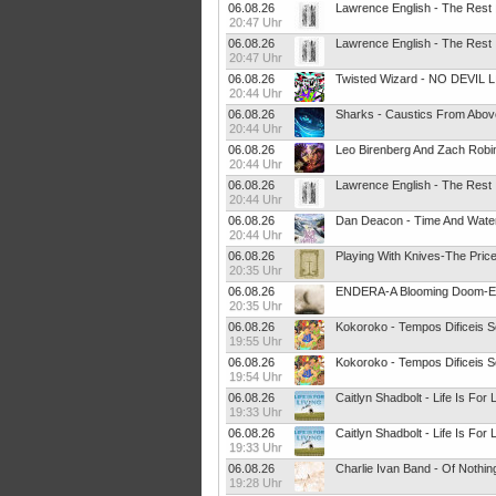
06.08.26
Lawrence English - The Rest
20:47 Uhr
06.08.26
Lawrence English - The Rest
20:47 Uhr
06.08.26
Twisted Wizard - NO DEVIL 
20:44 Uhr
06.08.26
Sharks - Caustics From Abov
20:44 Uhr
06.08.26
20:44 Uhr
06.08.26
Lawrence English - The Rest
20:44 Uhr
06.08.26
Dan Deacon - Time And Water 
20:44 Uhr
06.08.26
20:35 Uhr
06.08.26
ENDERA-A Blooming Doom-
20:35 Uhr
06.08.26
Kokoroko - Tempos Dificeis
19:55 Uhr
06.08.26
Kokoroko - Tempos Dificeis
19:54 Uhr
06.08.26
Caitlyn Shadbolt - Life Is For 
19:33 Uhr
06.08.26
Caitlyn Shadbolt - Life Is For 
19:33 Uhr
06.08.26
Charlie Ivan Band - Of Nothin
19:28 Uhr