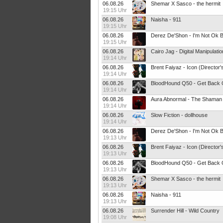
06.08.26
Shemar X Sasco - the hermit
19:15 Uhr
06.08.26
Naisha - 911
19:15 Uhr
06.08.26
Derez De'Shon - I'm Not Ok B
19:15 Uhr
06.08.26
Cairo Jag - Digital Manipulatio
19:14 Uhr
06.08.26
Brent Faiyaz - Icon (Director'
19:14 Uhr
06.08.26
BloodHound Q50 - Get Back O
19:14 Uhr
06.08.26
Aura Abnormal - The Shaman
19:14 Uhr
06.08.26
Slow Fiction - dollhouse
19:14 Uhr
06.08.26
Derez De'Shon - I'm Not Ok B
19:13 Uhr
06.08.26
Brent Faiyaz - Icon (Director'
19:13 Uhr
06.08.26
BloodHound Q50 - Get Back O
19:13 Uhr
06.08.26
Shemar X Sasco - the hermit
19:13 Uhr
06.08.26
Naisha - 911
19:13 Uhr
06.08.26
Surrender Hill - Wild Country
19:08 Uhr