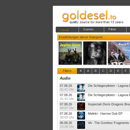
Home
Games
Filme
Empfehlungen dieser Kategorie
Filtern
#
A
B
C
D
E
F
Audio
07.08.26
Die Schlagerpiloten - Laguna
01:41 Uhr
07.08.26
Die Schlagerpiloten - Laguna
01:41 Uhr
07.08.26
Inspectah Deck-Dragons Br
00:57 Uhr
07.08.26
Melinki - Harrow Dub EP
00:03 Uhr
06.08.26
VA - The Gomboc Fragments
23:28 Uhr