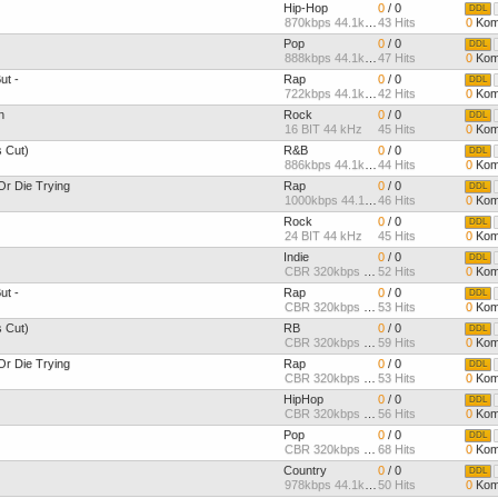
Hip-Hop
0
/ 0
DDL
870kbps 44.1kHz
43 Hits
0
Kom
Pop
0
/ 0
DDL
888kbps 44.1kHz
47 Hits
0
Kom
ut -
Rap
0
/ 0
DDL
722kbps 44.1kHz
42 Hits
0
Kom
n
Rock
0
/ 0
DDL
16 BIT 44 kHz
45 Hits
0
Kom
s Cut)
R&B
0
/ 0
DDL
886kbps 44.1kHz
44 Hits
0
Kom
r Die Trying
Rap
0
/ 0
DDL
1000kbps 44.1kHz
46 Hits
0
Kom
Rock
0
/ 0
DDL
24 BIT 44 kHz
45 Hits
0
Kom
Indie
0
/ 0
DDL
CBR 320kbps 44.1kHz Joint
52 Hits
0
Kom
ut -
Rap
0
/ 0
DDL
CBR 320kbps 44.1kHz Joint
53 Hits
0
Kom
s Cut)
RB
0
/ 0
DDL
CBR 320kbps 44.1kHz Joint
59 Hits
0
Kom
r Die Trying
Rap
0
/ 0
DDL
CBR 320kbps 44.1kHz Joint
53 Hits
0
Kom
HipHop
0
/ 0
DDL
CBR 320kbps 44.1kHz Joint
56 Hits
0
Kom
Pop
0
/ 0
DDL
CBR 320kbps 44.1kHz Joint
68 Hits
0
Kom
Country
0
/ 0
DDL
978kbps 44.1kHz
50 Hits
0
Kom