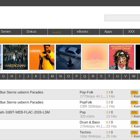
Serien
Dokus
Audio
eBooks
Apps
XXX
G
H
I
J
K
L
M
N
O
P
Q
R
S
T
U
V
W
 Blue Sterne ueberm Paradies
Pop-Folk
0
/ 0
DDL
1770kbps 44.1kHz
1 Hits
0
Kom
 Blue Sterne ueberm Paradies
PopFolk
0
/ 0
DDL
CBR 320kbps 44.1kHz Joint
1 Hits
0
Kom
eath-16BIT-WEB-FLAC-2026-LSM
Pop
0
/ 0
DDL
320 kbit/s
13 Hits
0
Kom
Drum & Bass
0
/ 0
DDL
1764kbps 44,1kHz 24bit St
23 Hits
0
Kom
Techno
0
/ 0
DDL
16bit 994kbps 44,1Khz Ste
25 Hits
0
Kom