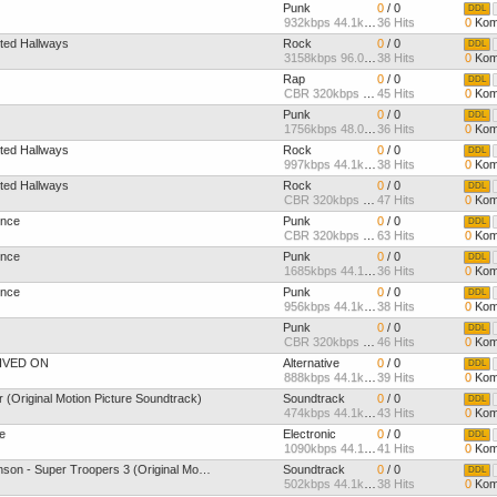
Punk
0
/ 0
DDL
932kbps 44.1kHz
36 Hits
0
Kom
ted Hallways
Rock
0
/ 0
DDL
3158kbps 96.0kHz
38 Hits
0
Kom
Rap
0
/ 0
DDL
CBR 320kbps 44.1kHz Joint
45 Hits
0
Kom
Punk
0
/ 0
DDL
1756kbps 48.0kHz
36 Hits
0
Kom
ted Hallways
Rock
0
/ 0
DDL
997kbps 44.1kHz
38 Hits
0
Kom
ted Hallways
Rock
0
/ 0
DDL
CBR 320kbps 44.1kHz Joint
47 Hits
0
Kom
gence
Punk
0
/ 0
DDL
CBR 320kbps 44.1kHz Joint
63 Hits
0
Kom
gence
Punk
0
/ 0
DDL
1685kbps 44.1kHz
36 Hits
0
Kom
gence
Punk
0
/ 0
DDL
956kbps 44.1kHz
38 Hits
0
Kom
Punk
0
/ 0
DDL
CBR 320kbps 44.1kHz Joint
46 Hits
0
Kom
LIVED ON
Alternative
0
/ 0
DDL
888kbps 44.1kHz
39 Hits
0
Kom
(Original Motion Picture Soundtrack)
Soundtrack
0
/ 0
DDL
474kbps 44.1kHz
43 Hits
0
Kom
e
Electronic
0
/ 0
DDL
1090kbps 44.1kHz
41 Hits
0
Kom
Leo Birenberg And Zach Robinson - Super Troopers 3 (Original Motion Picture Soundtrack
Soundtrack
0
/ 0
DDL
502kbps 44.1kHz
38 Hits
0
Kom