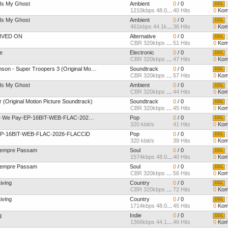
 Is My Ghost
Ambient
0
/ 0
DDL
1210kbps 48.0kHz
40 Hits
0
Kom
 Is My Ghost
Ambient
0
/ 0
DDL
461kbps 44.1kHz
36 Hits
0
Kom
LIVED ON
Alternative
0
/ 0
DDL
CBR 320kbps 44.1kHz Joint
51 Hits
0
Kom
e
Electronic
0
/ 0
DDL
CBR 320kbps 44.1kHz Joint
47 Hits
0
Kom
Leo Birenberg And Zach Robinson - Super Troopers 3 (Original Motion Picture Soundtrack
Soundtrack
0
/ 0
DDL
CBR 320kbps 44.1kHz Joint
57 Hits
0
Kom
 Is My Ghost
Ambient
0
/ 0
DDL
CBR 320kbps 44.1kHz Joint
44 Hits
0
Kom
(Original Motion Picture Soundtrack)
Soundtrack
0
/ 0
DDL
CBR 320kbps 44.1kHz Joint
45 Hits
0
Kom
Playing With Knives-The Price We Pay-EP-16BIT-WEB-FLAC-2026-FLACCiD
Pop
0
/ 0
DDL
320 kbit/s
41 Hits
0
Kom
EP-16BIT-WEB-FLAC-2026-FLACCiD
Pop
0
/ 0
DDL
320 kbit/s
39 Hits
0
Kom
 Sempre Passam
Soul
0
/ 0
DDL
1574kbps 48.0kHz
40 Hits
0
Kom
 Sempre Passam
Soul
0
/ 0
DDL
CBR 320kbps 44.1kHz Joint
56 Hits
0
Kom
Living
Country
0
/ 0
DDL
CBR 320kbps 44.1kHz Joint
72 Hits
0
Kom
Living
Country
0
/ 0
DDL
1714kbps 48.0kHz
45 Hits
0
Kom
g
Indie
0
/ 0
DDL
1366kbps 44.1kHz
46 Hits
0
Kom