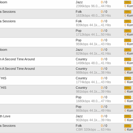
Bloom
Jazz
0
/ 0
DDL
2396kbps 96.0kHz
44 Hits
0
Kom
a Sessions
Folk
0
/ 0
DDL
1633kbps 48.0kHz
38 Hits
0
Kom
a Sessions
Folk
0
/ 0
DDL
839kbps 44.1kHz
41 Hits
0
Kom
Pop
0
/ 0
DDL
1712kbps 44.1kHz
50 Hits
0
Kom
Pop
0
/ 0
DDL
959kbps 44.1kHz
43 Hits
0
Kom
Bloom
Jazz
0
/ 0
DDL
829kbps 44.1kHz
41 Hits
0
Kom
n A Second Time Around
Country
0
/ 0
DDL
1498kbps 48.0kHz
41 Hits
0
Kom
n A Second Time Around
Country
0
/ 0
DDL
988kbps 44.1kHz
38 Hits
0
Kom
THIS
Country
0
/ 0
DDL
1774kbps 44.1kHz
43 Hits
0
Kom
THIS
Country
0
/ 0
DDL
981kbps 44.1kHz
39 Hits
0
Kom
Pop
0
/ 0
DDL
1680kbps 48.0kHz
47 Hits
0
Kom
Pop
0
/ 0
DDL
865kbps 44.1kHz
49 Hits
0
Kom
th Love
Jazz
0
/ 0
DDL
902kbps 44.1kHz
39 Hits
0
Kom
a Sessions
Folk
0
/ 0
DDL
CBR 320kbps 44.1kHz Joint
63 Hits
0
Kom