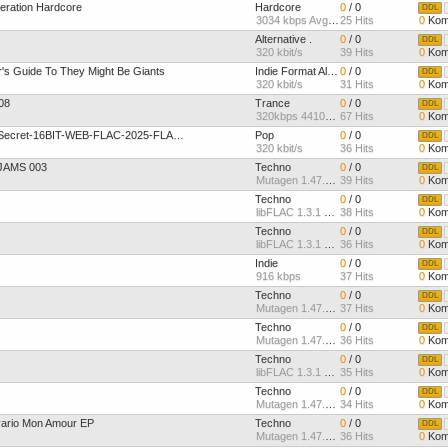
peration Hardcore
Hardcore
0
/ 0
DDL
3034 kbps Avg 96kHz Stere
25 Hits
0
Kom
Alternative .
0
/ 0
DDL
320 kbit/s
39 Hits
0
Kom
r's Guide To They Might Be Giants
Indie Format Album
0
/ 0
DDL
320 kbit/s
31 Hits
0
Kom
08
Trance
0
/ 0
DDL
320kbps 4410kHz Full Ster
67 Hits
0
Kom
Diva Bleach-Can You Keep A Secret-16BIT-WEB-FLAC-2025-FLACCiD
Pop
0
/ 0
DDL
320 kbit/s
36 Hits
0
Kom
JAMS 003
Techno
0
/ 0
DDL
Mutagen 1.47.0 @ 767 kbps
39 Hits
0
Kom
Techno
0
/ 0
DDL
libFLAC 1.3.1 @ 712 kbps
38 Hits
0
Kom
Techno
0
/ 0
DDL
libFLAC 1.3.1 @ 826 kbps
36 Hits
0
Kom
Indie
0
/ 0
DDL
916 kbps
37 Hits
0
Kom
Techno
0
/ 0
DDL
Mutagen 1.47.0 @ 812 kbps
37 Hits
0
Kom
Techno
0
/ 0
DDL
Mutagen 1.47.0 @ 862 kbps
36 Hits
0
Kom
Techno
0
/ 0
DDL
libFLAC 1.3.1 @ 792 kbps
35 Hits
0
Kom
Techno
0
/ 0
DDL
Mutagen 1.47.0 @ 723 kbps
34 Hits
0
Kom
vario Mon Amour EP
Techno
0
/ 0
DDL
Mutagen 1.47.0 @ 731 kbps
36 Hits
0
Kom