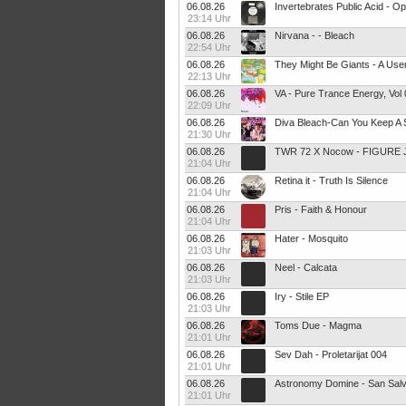
06.08.26
Invertebrates Public Acid - O
23:14 Uhr
06.08.26
Nirvana - - Bleach
22:54 Uhr
06.08.26
They Might Be Giants - A Use
22:13 Uhr
06.08.26
VA - Pure Trance Energy, Vol 
22:09 Uhr
06.08.26
21:30 Uhr
06.08.26
TWR 72 X Nocow - FIGURE 
21:04 Uhr
06.08.26
Retina it - Truth Is Silence
21:04 Uhr
06.08.26
Pris - Faith & Honour
21:04 Uhr
06.08.26
Hater - Mosquito
21:03 Uhr
06.08.26
Neel - Calcata
21:03 Uhr
06.08.26
Iry - Stile EP
21:03 Uhr
06.08.26
Toms Due - Magma
21:01 Uhr
06.08.26
Sev Dah - Proletarijat 004
21:01 Uhr
06.08.26
Astronomy Domine - San Sal
21:01 Uhr