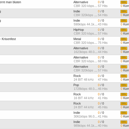
ernt man bluten
Alternative
0
/ 0
DDL
CBR 320 kbps, 44.1khz
57 Hits
0
Kom
g
Indie
0
/ 0
DDL
CBR 320kbps 44.1kHz Joint
54 Hits
0
Kom
g
Indie
0
/ 0
DDL
590kbps 44.1kHz
43 Hits
0
Kom
HipHop
0
/ 0
DDL
CBR 320 kbps, 44.1khz
57 Hits
0
Kom
- Krisenfest
Metal
0
/ 0
DDL
CBR 320 kbps, 44.1khz
75 Hits
0
Kom
Alternative
0
/ 0
DDL
1623kbps 48.0kHz
44 Hits
0
Kom
Alternative
0
/ 0
DDL
CBR 320 kbps, 44.1khz
68 Hits
0
Kom
Alternative
0
/ 0
DDL
CBR 320kbps 44.1kHz Joint
57 Hits
0
Kom
Rock
0
/ 0
DDL
24 BIT 48 kHz
47 Hits
0
Kom
Pop
0
/ 0
DDL
1728kbps 48.0kHz
46 Hits
0
Kom
Rock
0
/ 0
DDL
16 BIT 44 kHz
41 Hits
0
Kom
Rock
0
/ 0
DDL
24 BIT 44 kHz
45 Hits
0
Kom
Indie
0
/ 0
DDL
3061kbps 96.0kHz
41 Hits
0
Kom
Indie
0
/ 0
DDL
989kbps 44.1kHz
40 Hits
0
Kom