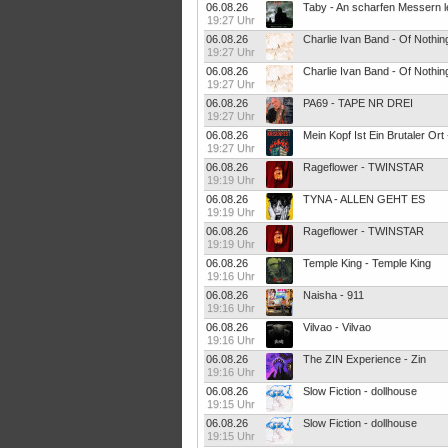
06.08.26
Taby - An scharfen Messern l
19:27 Uhr
06.08.26
Charlie Ivan Band - Of Nothin
19:27 Uhr
06.08.26
Charlie Ivan Band - Of Nothin
19:27 Uhr
06.08.26
PA69 - TAPE NR DREI
19:27 Uhr
06.08.26
Mein Kopf Ist Ein Brutaler Ort 
19:27 Uhr
06.08.26
Rageflower - TWINSTAR
19:19 Uhr
06.08.26
TYNA - ALLEN GEHT ES
19:19 Uhr
06.08.26
Rageflower - TWINSTAR
19:19 Uhr
06.08.26
Temple King - Temple King
19:16 Uhr
06.08.26
Naisha - 911
19:16 Uhr
06.08.26
Vilvao - Vilvao
19:16 Uhr
06.08.26
The ZIN Experience - Zin
19:16 Uhr
06.08.26
Slow Fiction - dollhouse
19:15 Uhr
06.08.26
Slow Fiction - dollhouse
19:15 Uhr