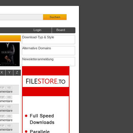
Suchen
Login
Board
Download-Typ & Style
Alternative Domains
Newsletteranmeldung
X
Y
Z
P2P
VID
mentare
P2P
VID
mentare
P2P
VID
mentare
P2P
VID
mentare
P2P
VID
mentare