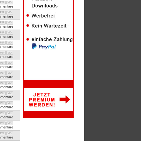
P2P
VID
mentare
P2P
VID
mentare
P2P
VID
mentare
P2P
VID
mentare
P2P
VID
mentare
P2P
VID
mentare
P2P
VID
mentare
P2P
VID
mentare
P2P
VID
mentare
P2P
VID
mentare
P2P
VID
mentare
P2P
VID
mentare
P2P
VID
mentare
P2P
VID
mentare