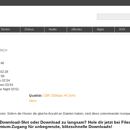
Serien
Dokus
Audio
eBooks
Apps
XXX
NRiCH
:46
 02:28
:58
u 02:54
own 03:54
e Night 03:51
Qualität:
CBR 320kbps 44.1kHz
Stere
ter. Sofern die Hoster die gleiche Anzahl an Dateien haben, sind diese untereinander kompat
r Download-Slot oder Download zu langsam? Hole dir jetzt bei Files
mium-Zugang für unbegrenzte, blitzschnelle Downloads!