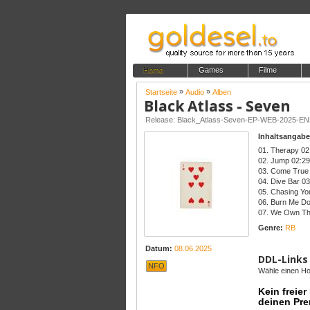
Home
Games
Filme
»
»
Startseite
Audio
Alben
Black Atlass - Seven
Release: Black_Atlass-Seven-EP-WEB-2025-E
Inhaltsangabe
01. Therapy 02
02. Jump 02:29
03. Come True
04. Dive Bar 03
05. Chasing Yo
06. Burn Me D
07. We Own Th
Genre:
RB
Datum:
08.06.2025
DDL-Links
NFO
Wähle einen Hos
Kein freie
deinen Pre