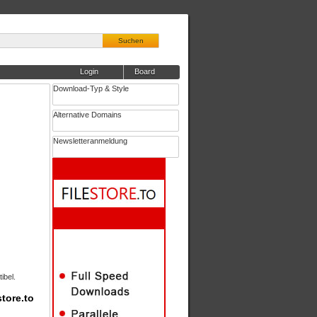
Suchen
Login
Board
Download-Typ & Style
Alternative Domains
Newsletteranmeldung
ibel.
tore.to