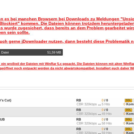
nn es bei manchen Browsern bei Downloads zu Meldungen "Unsic
lockiert" kommen. Die Dateien können trotzdem heruntergelade
s wurde zugesichert, dass bereits an dem Problem gearbeitet wir
en sein sollte.
auch gerne jDownloader nutzen, dann besteht diese Problematik n
 Datei
51,59 MB
 ein großteil der Dateien mit WinRar 5.x gepackt. Die Dateien können mit alten WinRa
geöffnet noch entpackt werden da nicht abwärtskompatibel. Installiert euch daher Wi
r's Cut)
RB
0
/ 0
DDL
CBR 320kbps 44.1kHz Joint
5 Hits
0
Komm
RB
0
/ 0
DDL
CBR 320kbps 44.1kHz Joint
49 Hits
0
Komm
LUB
RB
0
/ 0
DDL
CBR 320kbps 44.1kHz Joint
58 Hits
0
Komm
RB
0
/ 0
DDL
CBR 320kbps 44.1kHz Joint
59 Hits
0
Komm