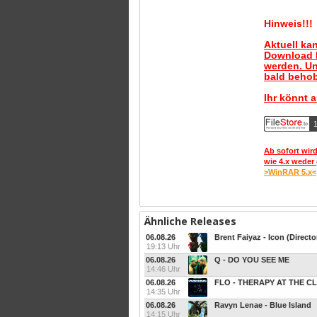
Hinweis!!!
Aktuell ka
Download B
werden. Un
bald behob
Ihr könnt 
1
Ab sofort wird
wie 4.x weder 
>WinRAR 5.x<
Ähnliche Releases
06.08.26
Brent Faiyaz - Icon (Directo
19:13 Uhr
06.08.26
Q - DO YOU SEE ME
14:46 Uhr
06.08.26
FLO - THERAPY AT THE C
14:35 Uhr
06.08.26
Ravyn Lenae - Blue Island
14:15 Uhr