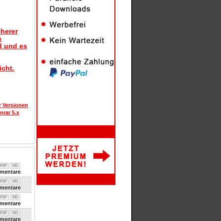
herer
n
d und es
icht.
r Versionen
nrar 5.x
P2P
VID
entare
P2P
VID
entare
P2P
VID
entare
P2P
VID
entare