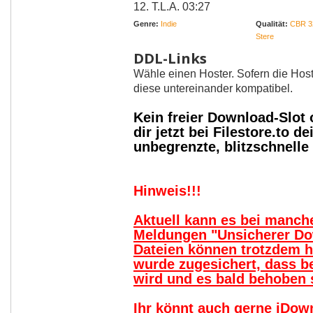
12. T.L.A. 03:27
Genre:
Indie
Qualität:
CBR 3
Stere
DDL-Links
Wähle einen Hoster. Sofern die Host
diese untereinander kompatibel.
Kein freier Download-Slot
dir jetzt bei Filestore.to
unbegrenzte, blitzschnell
Hinweis!!!
Aktuell kann es bei manc
Meldungen "Unsicherer Do
Dateien können trotzdem 
wurde zugesichert, dass b
wird und es bald behoben s
Ihr könnt auch gerne jDow