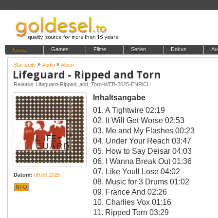
Home
Games
Filme
Serien
Dokus
Au
»
»
Startseite
Audio
Alben
Lifeguard - Ripped and Torn
Release: Lifeguard-Ripped_and_Torn-WEB-2025-ENRiCH
Inhaltsangabe
01. A Tightwire 02:19
02. It Will Get Worse 02:53
03. Me and My Flashes 00:23
04. Under Your Reach 03:47
05. How to Say Deisar 04:03
06. I Wanna Break Out 01:36
07. Like Youll Lose 04:02
Datum:
08.06.2025
08. Music for 3 Drums 01:02
NFO
09. France And 02:26
10. Charlies Vox 01:16
11. Ripped Torn 03:29