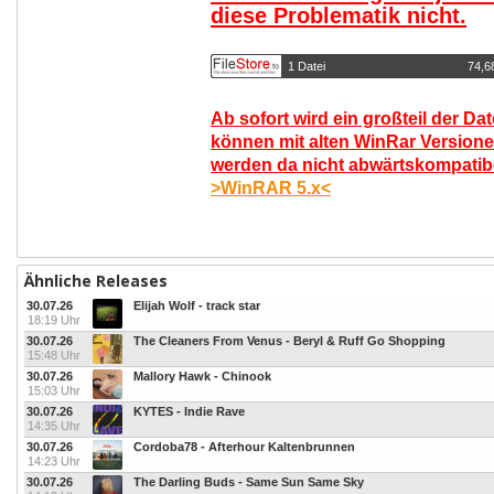
diese Problematik nicht.
1 Datei
74,6
Ab sofort wird ein großteil der Da
können mit alten WinRar Versione
werden da nicht abwärtskompatibel
>WinRAR 5.x<
Ähnliche Releases
30.07.26
Elijah Wolf - track star
18:19 Uhr
30.07.26
The Cleaners From Venus - Beryl & Ruff Go Shopping
15:48 Uhr
30.07.26
Mallory Hawk - Chinook
15:03 Uhr
30.07.26
KYTES - Indie Rave
14:35 Uhr
30.07.26
Cordoba78 - Afterhour Kaltenbrunnen
14:23 Uhr
30.07.26
The Darling Buds - Same Sun Same Sky