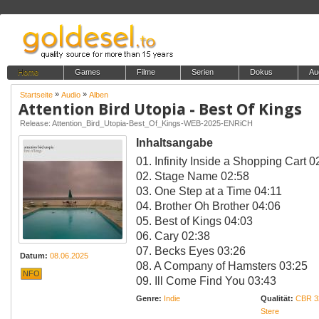
Home
Games
Filme
Serien
Dokus
Au
»
»
Startseite
Audio
Alben
Attention Bird Utopia - Best Of Kings
Release: Attention_Bird_Utopia-Best_Of_Kings-WEB-2025-ENRiCH
Inhaltsangabe
01. Infinity Inside a Shopping Cart 0
02. Stage Name 02:58
03. One Step at a Time 04:11
04. Brother Oh Brother 04:06
05. Best of Kings 04:03
06. Cary 02:38
07. Becks Eyes 03:26
Datum:
08.06.2025
08. A Company of Hamsters 03:25
NFO
09. Ill Come Find You 03:43
Genre:
Indie
Qualität:
CBR 3
Stere