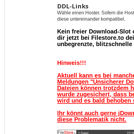
DDL-Links
Wähle einen Hoster. Sofern die Host
diese untereinander kompatibel.
Kein freier Download-Slot
dir jetzt bei Filestore.to
unbegrenzte, blitzschnell
Hinweis!!!
Aktuell kann es bei manc
Meldungen "Unsicherer Do
Dateien können trotzdem 
wurde zugesichert, dass b
wird und es bald behoben s
Ihr könnt auch gerne jDow
diese Problematik nicht.
1 Datei
73,2