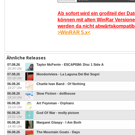
Ab sofort wird ein großteil der Da
können mit alten WinRar Versione
werden da nicht abwärtskompatibel
>WinRAR 5.x<
Ähnliche Releases
07.08.26
Taylor McFerrin - ESCAPISM: Disc 1 Side A
20:34 Uhr
07.08.26
Mondoriviera - La Laguna Dei Bei Sogni
02:18 Uhr
06.08.26
Charlie Ivan Band - Of Nothing
19:27 Uhr
06.08.26
Slow Fiction - dollhouse
19:14 Uhr
06.08.26
Art Feynman - Orphans
16:14 Uhr
06.08.26
God Of War - molly picture
15:51 Uhr
06.08.26
Margaret Glaspy - I Am Both
14:40 Uhr
06.08.26
The Mountain Goats - Days