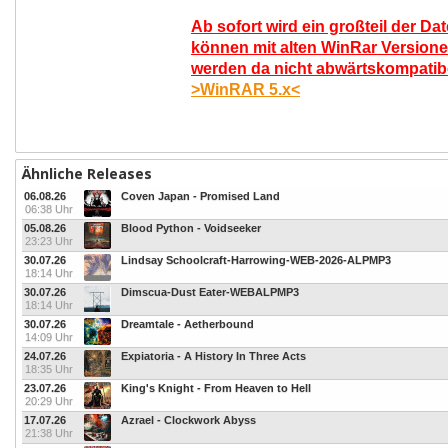
Ab sofort wird ein großteil der Da
können mit alten WinRar Versione
werden da nicht abwärtskompatibel
>WinRAR 5.x<
Ähnliche Releases
06.08.26
Coven Japan - Promised Land
06:38 Uhr
05.08.26
Blood Python - Voidseeker
23:23 Uhr
30.07.26
Lindsay Schoolcraft-Harrowing-WEB-2026-ALPMP3
18:14 Uhr
30.07.26
Dimscua-Dust Eater-WEBALPMP3
18:14 Uhr
30.07.26
Dreamtale - Aetherbound
14:09 Uhr
24.07.26
Expiatoria - A History In Three Acts
18:35 Uhr
23.07.26
King's Knight - From Heaven to Hell
20:29 Uhr
17.07.26
Azrael - Clockwork Abyss
21:38 Uhr