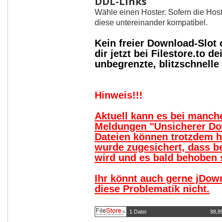
DDL-Links
Wähle einen Hoster. Sofern die Host
diese untereinander kompatibel.
Kein freier Download-Slot
dir jetzt bei Filestore.to
unbegrenzte, blitzschnell
Hinweis!!!
Aktuell kann es bei manc
Meldungen "Unsicherer Do
Dateien können trotzdem 
wurde zugesichert, dass b
wird und es bald behoben s
Ihr könnt auch gerne jDow
diese Problematik nicht.
1 Datei
98,8