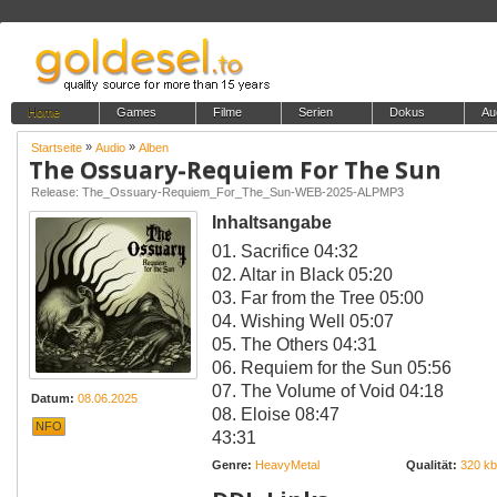
Home
Games
Filme
Serien
Dokus
Au
»
»
Startseite
Audio
Alben
The Ossuary-Requiem For The Sun
Release: The_Ossuary-Requiem_For_The_Sun-WEB-2025-ALPMP3
Inhaltsangabe
01. Sacrifice 04:32
02. Altar in Black 05:20
03. Far from the Tree 05:00
04. Wishing Well 05:07
05. The Others 04:31
06. Requiem for the Sun 05:56
07. The Volume of Void 04:18
Datum:
08.06.2025
08. Eloise 08:47
NFO
43:31
Genre:
HeavyMetal
Qualität:
320 kbi