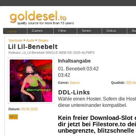
Home
Games
Filme
Serien
Dokus
Au
»
»
Startseite
Audio
Singles
Lil Lil-Benebelt
Release: Lil_Lil-Benebelt-SINGLE-WEB-DE-2025-ALPMP3
Inhaltsangabe
01. Benebelt 03:42
03:42
Genre:
Dance
Qualität:
320 kbi
DDL-Links
Wähle einen Hoster. Sofern die Host
diese untereinander kompatibel.
Datum:
09.06.2025
Kein freier Download-Slot
NFO
dir jetzt bei Filestore.to
unbegrenzte, blitzschnell