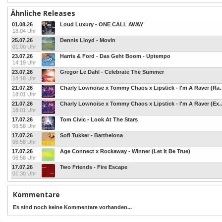
Ähnliche Releases
01.08.26
Loud Luxury - ONE CALL AWAY
18:04 Uhr
25.07.26
Dennis Lloyd - Movin
01:00 Uhr
23.07.26
Harris & Ford - Das Geht Boom - Uptempo
14:19 Uhr
23.07.26
Gregor Le Dahl - Celebrate The Summer
14:18 Uhr
21.07.26
Charly Lownoise x Tommy Chaos 
18:01 Uhr
21.07.26
Charly Lownoise x Tommy Chaos x Lipst
18:01 Uhr
17.07.26
Tom Civic - Look At The Stars
06:58 Uhr
17.07.26
Sofi Tukker - Barthelona
06:58 Uhr
17.07.26
Age Connect x Rockaway - Winner (Let It Be True)
06:58 Uhr
17.07.26
Two Friends - Fire Escape
01:30 Uhr
Kommentare
Es sind noch keine Kommentare vorhanden...