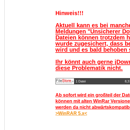
Hinweis!!!
Aktuell kann es bei manc
Meldungen "Unsicherer Do
Dateien können trotzdem 
wurde zugesichert, dass b
wird und es bald behoben s
Ihr könnt auch gerne jDow
diese Problematik nicht.
1 Datei
8,3
Ab sofort wird ein großteil der Da
können mit alten WinRar Versione
werden da nicht abwärtskompatibel
>WinRAR 5.x<