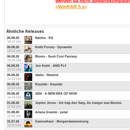
werden da nicht abwärtskompatibel
>WinRAR 5.x<
Ähnliche Releases
06.08.26
Naisha - 911
19:13 Uhr
06.08.26
Keith Forsey - Dynamite
19:04 Uhr
06.08.26
Blums - Sunk Cost Fantasy
19:04 Uhr
06.08.26
Jon Keith - AND FLY
14:37 Uhr
06.08.26
Vaelis - Rewind
14:20 Uhr
06.08.26
Keyside - Keyside
14:14 Uhr
05.08.26
AEN - A NEW ERA OF NOW
14:14 Uhr
01.08.26
Jupiter Jones - Ich trag den Sarg, Du traegst was Buntes
11:53 Uhr
01.08.26
Ariana Grande - petal
11:50 Uhr
31.07.26
Gaensehaut - Morgendaemmerung
15:56 Uhr