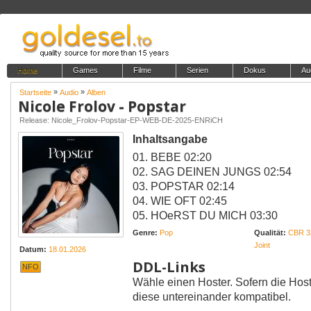
Home
Games
Filme
Serien
Dokus
Au
»
»
Startseite
Audio
Alben
Nicole Frolov - Popstar
Release: Nicole_Frolov-Popstar-EP-WEB-DE-2025-ENRiCH
Inhaltsangabe
01. BEBE 02:20
02. SAG DEINEN JUNGS 02:54
03. POPSTAR 02:14
04. WIE OFT 02:45
05. HOeRST DU MICH 03:30
Genre:
Pop
Qualität:
CBR 3
Joint
Datum:
18.01.2026
DDL-Links
NFO
Wähle einen Hoster. Sofern die Host
diese untereinander kompatibel.