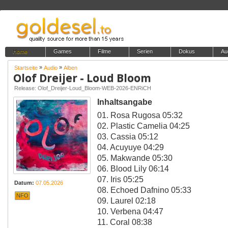
Home
Games
Filme
Serien
Dokus
Au
»
»
Startseite
Audio
Alben
Olof Dreijer - Loud Bloom
Release: Olof_Dreijer-Loud_Bloom-WEB-2026-ENRiCH
Inhaltsangabe
01. Rosa Rugosa 05:32
02. Plastic Camelia 04:25
03. Cassia 05:12
04. Acuyuye 04:29
05. Makwande 05:30
06. Blood Lily 06:14
07. Iris 05:25
Datum:
07.05.2026
08. Echoed Dafnino 05:33
NFO
09. Laurel 02:18
10. Verbena 04:47
11. Coral 08:38