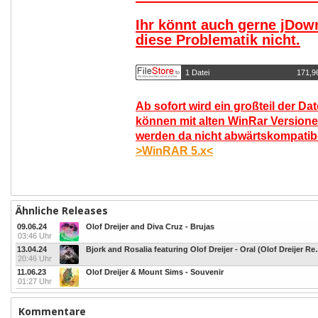
Ihr könnt auch gerne jDow
diese Problematik nicht.
1 Datei
171,9
Ab sofort wird ein großteil der Da
können mit alten WinRar Versione
werden da nicht abwärtskompatibel
>WinRAR 5.x<
Ähnliche Releases
09.06.24
Olof Dreijer and Diva Cruz - Brujas
03:46 Uhr
13.04.24
Bjork and Rosalia featur
20:46 Uhr
11.06.23
Olof Dreijer & Mount Sims - Souvenir
01:27 Uhr
Kommentare