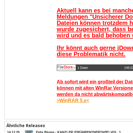
Aktuell kann es bei manc
Meldungen "Unsicherer Do
Dateien können trotzdem 
wurde zugesichert, dass b
wird und es bald behoben s
Ihr könnt auch gerne jDow
diese Problematik nicht.
1 Datei
148,6
Ab sofort wird ein großteil der Da
können mit alten WinRar Versione
werden da nicht abwärtskompatibel
>WinRAR 5.x<
Ähnliche Releases
14.12.25
Felix Blume - KANZLER (FRÜHRENTNERTAPE) VOL. 1