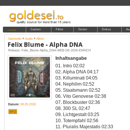
Home
Games
Filme
Serien
Dokus
Au
»
»
Startseite
Audio
Alben
Felix Blume - Alpha DNA
Release: Felix_Blume-Alpha_DNA-WEB-DE-2026-ENRiCH
Inhaltsangabe
01. Intro 02:02
02. Alpha DNA 04:17
03. Killuminati 04:05
04. Nephilim 02:52
05. Staatsmann 02:52
06. Vito Genovese 02:38
07. Blockbuster 02:36
Datum:
08.05.2026
08. 300 SL 02:47
NFO
09. Lichtgestalt 03:25
10. Totempfahl 02:56
11. Pluralis Majestatis 02:33