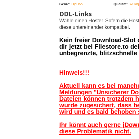
Genre:
HipHop
Qualität:
320kbp
DDL-Links
Wähle einen Hoster. Sofern die Host
diese untereinander kompatibel.
Kein freier Download-Slot
dir jetzt bei Filestore.to
unbegrenzte, blitzschnell
Hinweis!!!
Aktuell kann es bei manc
Meldungen "Unsicherer Do
Dateien können trotzdem 
wurde zugesichert, dass b
wird und es bald behoben s
Ihr könnt auch gerne jDow
diese Problematik nicht.