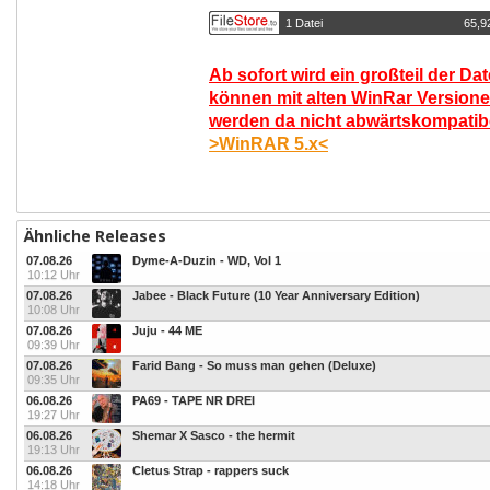
1 Datei
65,9
Ab sofort wird ein großteil der Da
können mit alten WinRar Versione
werden da nicht abwärtskompatibel
>WinRAR 5.x<
Ähnliche Releases
07.08.26
Dyme-A-Duzin - WD, Vol 1
10:12 Uhr
07.08.26
Jabee - Black Future (10 Year Anniversary Edition)
10:08 Uhr
07.08.26
Juju - 44 ME
09:39 Uhr
07.08.26
Farid Bang - So muss man gehen (Deluxe)
09:35 Uhr
06.08.26
PA69 - TAPE NR DREI
19:27 Uhr
06.08.26
Shemar X Sasco - the hermit
19:13 Uhr
06.08.26
Cletus Strap - rappers suck
14:18 Uhr