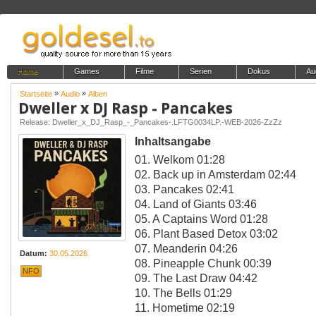
Home
Games
Filme
Serien
Dokus
Au
»
»
Startseite
Audio
Alben
Dweller x DJ Rasp - Pancakes
Release: Dweller_x_DJ_Rasp_-_Pancakes-.LFTG0034LP.-WEB-2026-ZzZz
Inhaltsangabe
01. Welkom 01:28
02. Back up in Amsterdam 02:44
03. Pancakes 02:41
04. Land of Giants 03:46
05. A Captains Word 01:28
06. Plant Based Detox 03:02
07. Meanderin 04:26
Datum:
30.05.2026
08. Pineapple Chunk 00:39
NFO
09. The Last Draw 04:42
10. The Bells 01:29
11. Hometime 02:19