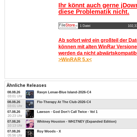
Ihr könnt auch gerne jDow
diese Problematik nicht.
1 Datei
102,3
Ab sofort wird ein großteil der Da
können mit alten WinRar Versione
werden da nicht abwärtskompatibel
>WinRAR 5.x<
Ähnliche Releases
08.08.26
Ravyn Lenae-Blue Island-2026-C4
03:01 Uhr
08.08.26
Flo-Therapy At The Club-2026-C4
03:01 Uhr
07.08.26
Lawson - God Don't Call Twice - Vol 1
20:23 Uhr
07.08.26
Whitney Houston - WH1TNEY (Expanded Edition)
10:13 Uhr
07.08.26
Roy Woods - X
05:56 Uhr