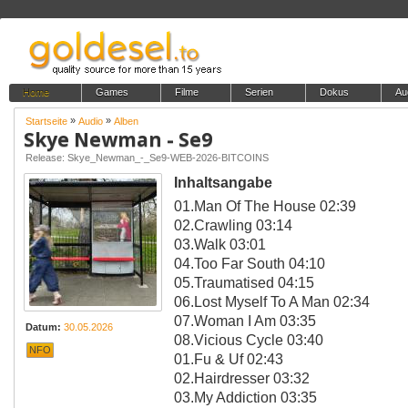
Home
Games
Filme
Serien
Dokus
Au
»
»
Startseite
Audio
Alben
Skye Newman - Se9
Release: Skye_Newman_-_Se9-WEB-2026-BITCOINS
Inhaltsangabe
01.Man Of The House 02:39
02.Crawling 03:14
03.Walk 03:01
04.Too Far South 04:10
05.Traumatised 04:15
06.Lost Myself To A Man 02:34
07.Woman I Am 03:35
Datum:
30.05.2026
08.Vicious Cycle 03:40
NFO
01.Fu & Uf 02:43
02.Hairdresser 03:32
03.My Addiction 03:35