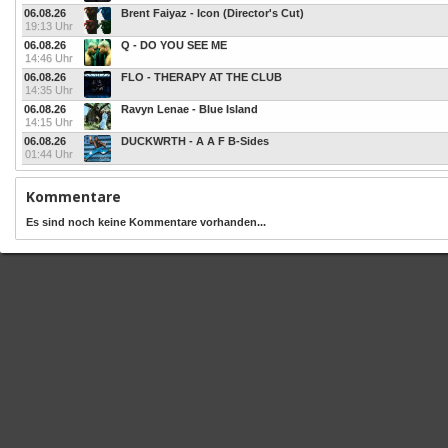
06.08.26
Brent Faiyaz - Icon (Director's Cut)
19:13 Uhr
06.08.26
Q - DO YOU SEE ME
14:46 Uhr
06.08.26
FLO - THERAPY AT THE CLUB
14:35 Uhr
06.08.26
Ravyn Lenae - Blue Island
14:15 Uhr
06.08.26
DUCKWRTH - A A F B-Sides
01:44 Uhr
Kommentare
Es sind noch keine Kommentare vorhanden...