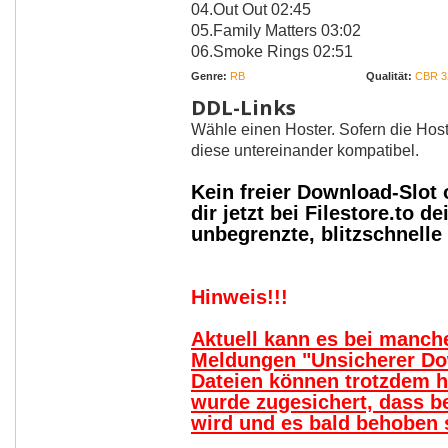
04.Out Out 02:45
05.Family Matters 03:02
06.Smoke Rings 02:51
Genre:
RB
Qualität:
CBR 3
DDL-Links
Wähle einen Hoster. Sofern die Host
diese untereinander kompatibel.
Kein freier Download-Slot
dir jetzt bei Filestore.to
unbegrenzte, blitzschnell
Hinweis!!!
Aktuell kann es bei manc
Meldungen "Unsicherer Do
Dateien können trotzdem 
wurde zugesichert, dass b
wird und es bald behoben s