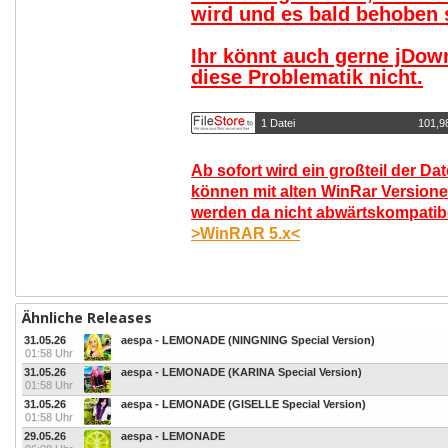
wird und es bald behoben s
Ihr könnt auch gerne jDow
diese Problematik nicht.
1 Datei
101,9
Ab sofort wird ein großteil der Da
können mit alten WinRar Versione
werden da nicht abwärtskompatibel
>WinRAR 5.x<
Ähnliche Releases
31.05.26
aespa - LEMONADE (NINGNING Special Version)
01:58 Uhr
31.05.26
aespa - LEMONADE (KARINA Special Version)
01:58 Uhr
31.05.26
aespa - LEMONADE (GISELLE Special Version)
01:58 Uhr
29.05.26
aespa - LEMONADE