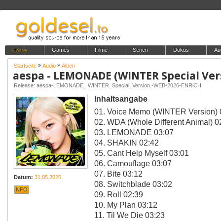
Home
Games
Filme
Serien
Dokus
Au
»
»
Startseite
Audio
Alben
aespa - LEMONADE (WINTER Special Ver
Release: aespa-LEMONADE_.WINTER_Special_Version.-WEB-2026-ENRiCH
Inhaltsangabe
01. Voice Memo (WINTER Version) 
02. WDA (Whole Different Animal) 0
03. LEMONADE 03:07
04. SHAKIN 02:42
05. Cant Help Myself 03:01
06. Camouflage 03:07
07. Bite 03:12
Datum:
31.05.2026
08. Switchblade 03:02
NFO
09. Roll 02:39
10. My Plan 03:12
11. Til We Die 03:23