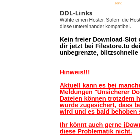
Joint
DDL-Links
Wähle einen Hoster. Sofern die Host
diese untereinander kompatibel.
Kein freier Download-Slot
dir jetzt bei Filestore.to
unbegrenzte, blitzschnell
Hinweis!!!
Aktuell kann es bei manc
Meldungen "Unsicherer Do
Dateien können trotzdem 
wurde zugesichert, dass b
wird und es bald behoben s
Ihr könnt auch gerne jDow
diese Problematik nicht.