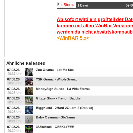
1 Datei
59,8
Ab sofort wird ein großteil der Da
können mit alten WinRar Versione
werden da nicht abwärtskompatibel
>WinRAR 5.x<
Ähnliche Releases
07.08.26
Zoe Osama - Let Me See
20:37 Uhr
07.08.26
YSR Gramz - WhoIzGramz
20:25 Uhr
07.08.26
MoneySign Suede - La Vida Eterna
20:23 Uhr
07.08.26
Glizzy Glow - Trench Baddie
20:23 Uhr
07.08.26
BiggKutt8 - 2Hard 2Guard 2 (Deluxe)
20:23 Uhr
07.08.26
Baby Osamaa - GloSama
20:21 Uhr
07.08.26
333luhkell - GEEKLYFEE
20:20 Uhr