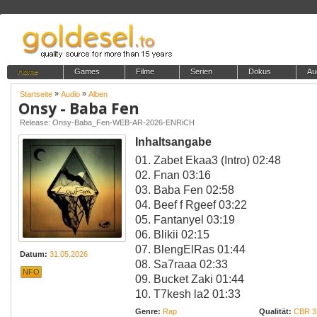
Home
Games
Filme
Serien
Dokus
Au
»
»
Startseite
Audio
Alben
Onsy - Baba Fen
Release: Onsy-Baba_Fen-WEB-AR-2026-ENRiCH
Inhaltsangabe
01. Zabet Ekaa3 (Intro) 02:48
02. Fnan 03:16
03. Baba Fen 02:58
04. Beef f Rgeef 03:22
05. Fantanyel 03:19
06. Blikii 02:15
07. BlengElRas 01:44
Datum:
31.05.2026
08. Sa7raaa 02:33
NFO
09. Bucket Zaki 01:44
10. T7kesh la2 01:33
Genre:
Rap
Qualität:
CBR 3