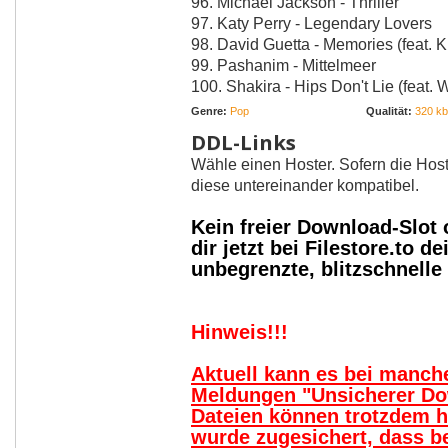
96. Michael Jackson - Thriller
97. Katy Perry - Legendary Lovers
98. David Guetta - Memories (feat. K
99. Pashanim - Mittelmeer
100. Shakira - Hips Don't Lie (feat. 
Genre:
Pop
Qualität:
320 kbi
DDL-Links
Wähle einen Hoster. Sofern die Host
diese untereinander kompatibel.
Kein freier Download-Slot
dir jetzt bei Filestore.to
unbegrenzte, blitzschnell
Hinweis!!!
Aktuell kann es bei manc
Meldungen "Unsicherer Do
Dateien können trotzdem 
wurde zugesichert, dass b