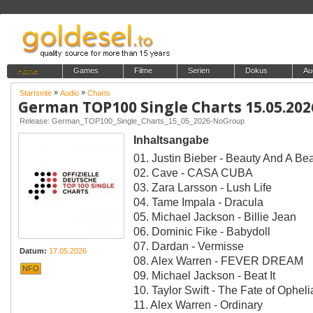
Home
Games
Filme
Serien
Dokus
Au
»
»
Startseite
Audio
Charts
German TOP100 Single Charts 15.05.202
Release: German_TOP100_Single_Charts_15_05_2026-NoGroup
Inhaltsangabe
01. Justin Bieber - Beauty And A Bea
02. Cave - CASA CUBA
03. Zara Larsson - Lush Life
04. Tame Impala - Dracula
05. Michael Jackson - Billie Jean
06. Dominic Fike - Babydoll
07. Dardan - Vermisse
Datum:
17.05.2026
08. Alex Warren - FEVER DREAM
NFO
09. Michael Jackson - Beat It
10. Taylor Swift - The Fate of Opheli
11. Alex Warren - Ordinary