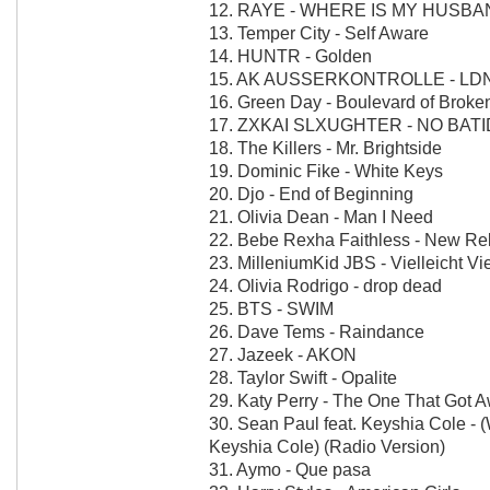
12. RAYE - WHERE IS MY HUSB
13. Temper City - Self Aware
14. HUNTR - Golden
15. AK AUSSERKONTROLLE - LD
16. Green Day - Boulevard of Brok
17. ZXKAI SLXUGHTER - NO BAT
18. The Killers - Mr. Brightside
19. Dominic Fike - White Keys
20. Djo - End of Beginning
21. Olivia Dean - Man I Need
22. Bebe Rexha Faithless - New Rel
23. MilleniumKid JBS - Vielleicht Vie
24. Olivia Rodrigo - drop dead
25. BTS - SWIM
26. Dave Tems - Raindance
27. Jazeek - AKON
28. Taylor Swift - Opalite
29. Katy Perry - The One That Got 
30. Sean Paul feat. Keyshia Cole - 
Keyshia Cole) (Radio Version)
31. Aymo - Que pasa