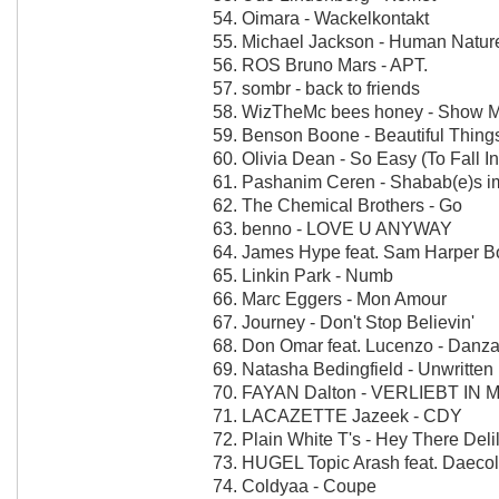
54. Oimara - Wackelkontakt
55. Michael Jackson - Human Natur
56. ROS Bruno Mars - APT.
57. sombr - back to friends
58. WizTheMc bees honey - Show 
59. Benson Boone - Beautiful Thing
60. Olivia Dean - So Easy (To Fall I
61. Pashanim Ceren - Shabab(e)s i
62. The Chemical Brothers - Go
63. benno - LOVE U ANYWAY
64. James Hype feat. Sam Harper Bo
65. Linkin Park - Numb
66. Marc Eggers - Mon Amour
67. Journey - Don't Stop Believin'
68. Don Omar feat. Lucenzo - Danz
69. Natasha Bedingfield - Unwritten
70. FAYAN Dalton - VERLIEBT IN 
71. LACAZETTE Jazeek - CDY
72. Plain White T's - Hey There Deli
73. HUGEL Topic Arash feat. Daecol
74. Coldyaa - Coupe