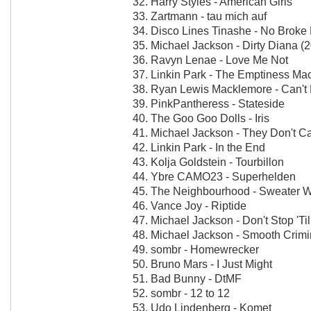
32. Harry Styles - American Girls
33. Zartmann - tau mich auf
34. Disco Lines Tinashe - No Broke
35. Michael Jackson - Dirty Diana 
36. Ravyn Lenae - Love Me Not
37. Linkin Park - The Emptiness Ma
38. Ryan Lewis Macklemore - Can't 
39. PinkPantheress - Stateside
40. The Goo Goo Dolls - Iris
41. Michael Jackson - They Don't C
42. Linkin Park - In the End
43. Kolja Goldstein - Tourbillon
44. Ybre CAMO23 - Superhelden
45. The Neighbourhood - Sweater 
46. Vance Joy - Riptide
47. Michael Jackson - Don't Stop 'T
48. Michael Jackson - Smooth Crimi
49. sombr - Homewrecker
50. Bruno Mars - I Just Might
51. Bad Bunny - DtMF
52. sombr - 12 to 12
53. Udo Lindenberg - Komet