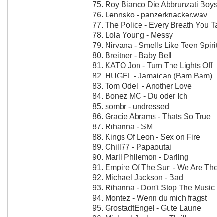
75. Roy Bianco Die Abbrunzati Boys 
76. Lennsko - panzerknacker.wav
77. The Police - Every Breath You T
78. Lola Young - Messy
79. Nirvana - Smells Like Teen Spiri
80. Breitner - Baby Bell
81. KATO Jon - Turn The Lights Off
82. HUGEL - Jamaican (Bam Bam)
83. Tom Odell - Another Love
84. Bonez MC - Du oder Ich
85. sombr - undressed
86. Gracie Abrams - Thats So True
87. Rihanna - SM
88. Kings Of Leon - Sex on Fire
89. Chill77 - Papaoutai
90. Marli Philemon - Darling
91. Empire Of The Sun - We Are Th
92. Michael Jackson - Bad
93. Rihanna - Don't Stop The Music
94. Montez - Wenn du mich fragst
95. GrostadtEngel - Gute Laune