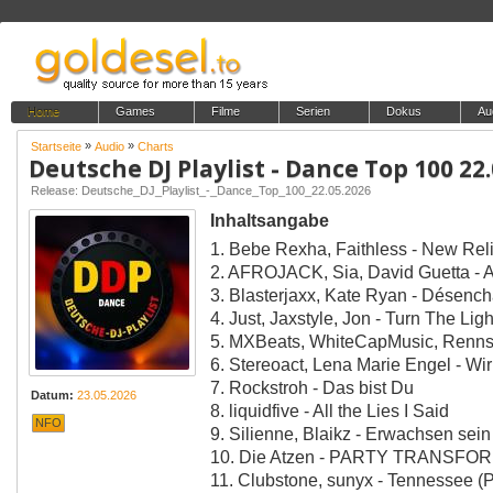
Home
Games
Filme
Serien
Dokus
Au
»
»
Startseite
Audio
Charts
Deutsche DJ Playlist - Dance Top 100 22
Release: Deutsche_DJ_Playlist_-_Dance_Top_100_22.05.2026
Inhaltsangabe
1. Bebe Rexha, Faithless - New Rel
2. AFROJACK, Sia, David Guetta - 
3. Blasterjaxx, Kate Ryan - Désenc
4. Just, Jaxstyle, Jon - Turn The Ligh
5. MXBeats, WhiteCapMusic, Renns
6. Stereoact, Lena Marie Engel - Wir
7. Rockstroh - Das bist Du
Datum:
23.05.2026
8. liquidfive - All the Lies I Said
NFO
9. Silienne, Blaikz - Erwachsen sein
10. Die Atzen - PARTY TRANSFO
11. Clubstone, sunyx - Tennessee (P