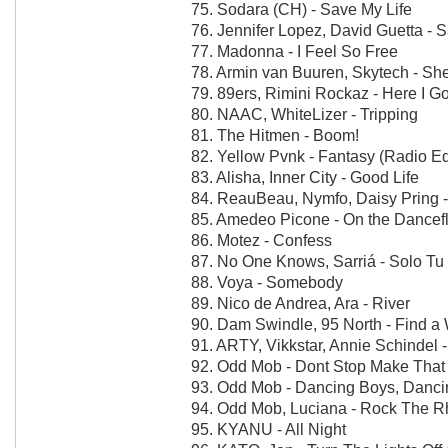
75. Sodara (CH) - Save My Life
76. Jennifer Lopez, David Guetta - 
77. Madonna - I Feel So Free
78. Armin van Buuren, Skytech - Sh
79. 89ers, Rimini Rockaz - Here I G
80. NAAC, WhiteLizer - Tripping
81. The Hitmen - Boom!
82. Yellow Pvnk - Fantasy (Radio Ed
83. Alisha, Inner City - Good Life
84. ReauBeau, Nymfo, Daisy Pring 
85. Amedeo Picone - On the Dancef
86. Motez - Confess
87. No One Knows, Sarriá - Solo Tu
88. Voya - Somebody
89. Nico de Andrea, Ara - River
90. Dam Swindle, 95 North - Find a 
91. ARTY, Vikkstar, Annie Schindel
92. Odd Mob - Dont Stop Make Tha
93. Odd Mob - Dancing Boys, Dancin
94. Odd Mob, Luciana - Rock The Rh
95. KYANU - All Night