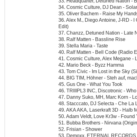
33. Headquarter, Detuned Nation - B
34. Cosmic Culture, DJ Dean - Sola
35. Oliver Bachem - Raise My Hand
36. Alex M., Diego Antoine, J-RD - 
Edit)
37. Chanzz, Detuned Nation - Late 
38. Ralf Matten - Bassline Rise
39. Stella Maria - Taste
40. Ralf Matten - Bell Code (Radio E
41. Cosmic Culture, Alex Megane - L
42. Mario Beck - Byzz Hamma
43. Tom Civic - Im Lost in the Sky (S
44. BIG TIM, Höhner - Steh auf, mach
45. Gus One - What You Took
46. TRIIIPL3 INC, Discotronic - Who
47. Danny Suko, MH, Marc Korn - L
48. Stacccato, DJ Selecta - Che La
49. AKA AKA, Laserkraft 3D - Halb
50. Adam Veldt, Love Kr3w - Found
51. Bubba Brothers - Nirvana (Origin
52. Frisian - Shower
53. Demoxx, ETERNAL RECORDS -