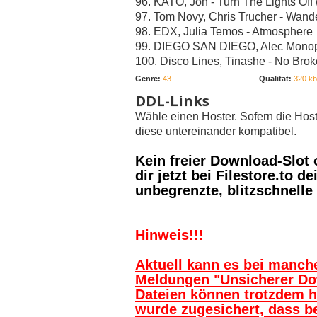
96. KATO, Jon - Turn The Lights Off 
97. Tom Novy, Chris Trucher - Wand
98. EDX, Julia Temos - Atmosphere
99. DIEGO SAN DIEGO, Alec Monopo
100. Disco Lines, Tinashe - No Bro
Genre:
43
Qualität:
320 kbi
DDL-Links
Wähle einen Hoster. Sofern die Host
diese untereinander kompatibel.
Kein freier Download-Slot
dir jetzt bei Filestore.to
unbegrenzte, blitzschnell
Hinweis!!!
Aktuell kann es bei manc
Meldungen "Unsicherer Do
Dateien können trotzdem 
wurde zugesichert, dass b