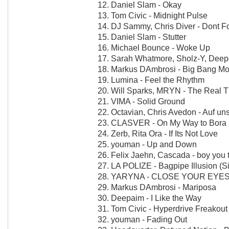
12. Daniel Slam - Okay
13. Tom Civic - Midnight Pulse
14. DJ Sammy, Chris Diver - Dont F
15. Daniel Slam - Stutter
16. Michael Bounce - Woke Up
17. Sarah Whatmore, Sholz-Y, Deep
18. Markus DAmbrosi - Big Bang M
19. Lumina - Feel the Rhythm
20. Will Sparks, MRYN - The Real T
21. VIMA - Solid Ground
22. Octavian, Chris Avedon - Auf un
23. CLASVER - On My Way to Bora
24. Zerb, Rita Ora - If Its Not Love
25. youman - Up and Down
26. Felix Jaehn, Cascada - boy you 
27. LA POLIZE - Bagpipe Illusion (Si
28. YARYNA - CLOSE YOUR EYE
29. Markus DAmbrosi - Mariposa
30. Deepaim - I Like the Way
31. Tom Civic - Hyperdrive Freakout
32. youman - Fading Out