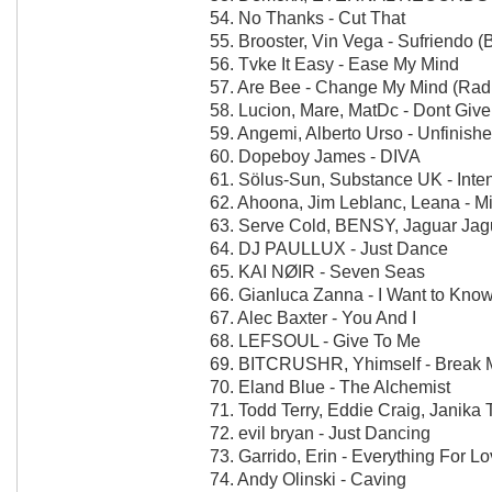
54. No Thanks - Cut That
55. Brooster, Vin Vega - Sufriendo (B
56. Tvke It Easy - Ease My Mind
57. Are Bee - Change My Mind (Radi
58. Lucion, Mare, MatDc - Dont Giv
59. Angemi, Alberto Urso - Unfinish
60. Dopeboy James - DIVA
61. Sölus-Sun, Substance UK - Inte
62. Ahoona, Jim Leblanc, Leana - Mi
63. Serve Cold, BENSY, Jaguar Jagu
64. DJ PAULLUX - Just Dance
65. KAI NØIR - Seven Seas
66. Gianluca Zanna - I Want to Kno
67. Alec Baxter - You And I
68. LEFSOUL - Give To Me
69. BITCRUSHR, Yhimself - Break 
70. Eland Blue - The Alchemist
71. Todd Terry, Eddie Craig, Janika 
72. evil bryan - Just Dancing
73. Garrido, Erin - Everything For Lov
74. Andy Olinski - Caving