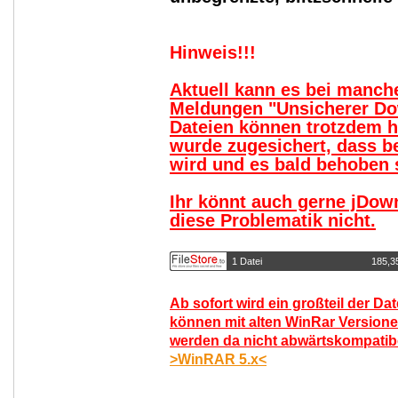
Hinweis!!!
Aktuell kann es bei manc
Meldungen "Unsicherer Do
Dateien können trotzdem 
wurde zugesichert, dass b
wird und es bald behoben s
Ihr könnt auch gerne jDow
diese Problematik nicht.
1 Datei
185,3
Ab sofort wird ein großteil der Da
können mit alten WinRar Versione
werden da nicht abwärtskompatibel
>WinRAR 5.x<