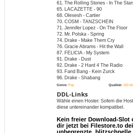
61. The Rolling Stones - In The Star
65. LACAZETTE - 90
68. Olexesh - Cartier
70. COSM - TANZSCHEIN
71. Jennifer Lopez - On The Floor
72. Mr. Polska - Spring
74. Drake - Make Them Cry
76. Gracie Abrams - Hit the Wall
87. FELICIA - My System
91. Drake - Dust
92. Drake - 2 Hard 4 The Radio
93. Farid Bang - Kein Zurck
96. Drake - Shabang
Genre:
Pop
Qualität:
320 kbi
DDL-Links
Wähle einen Hoster. Sofern die Host
diese untereinander kompatibel.
Kein freier Download-Slot
dir jetzt bei Filestore.to
unbegrenzte, blitzschnell