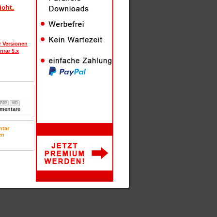
icht.
r Versionen
nrar 5.x
P2P
VID
entare
tar
en