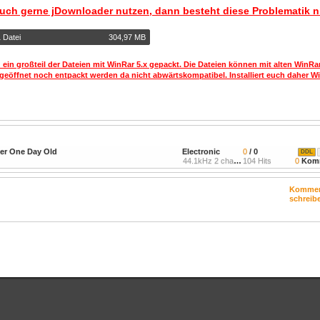
auch gerne jDownloader nutzen, dann besteht diese Problematik n
 Datei
304,97 MB
 ein großteil der Dateien mit WinRar 5.x gepackt. Die Dateien können mit alten WinRa
geöffnet noch entpackt werden da nicht abwärtskompatibel. Installiert euch daher Wi
ver One Day Old
Electronic
0
/ 0
DDL
44.1kHz 2 channels
104 Hits
0
Komm
Kommen
schreib