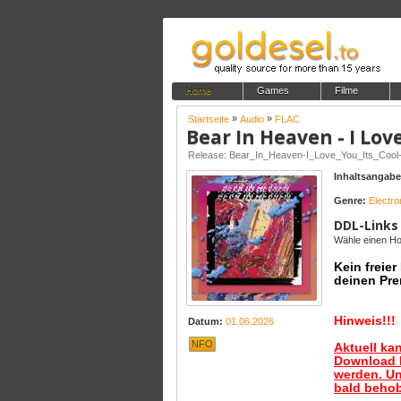
Home
Games
Filme
»
»
Startseite
Audio
FLAC
Bear In Heaven - I Love
Release: Bear_In_Heaven-I_Love_You_Its_Co
Inhaltsangabe
Genre:
Electro
DDL-Links
Wähle einen Hos
Kein freie
deinen Pre
Hinweis!!!
Datum:
01.06.2026
NFO
Aktuell ka
Download B
werden. Un
bald behob