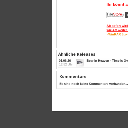
Ihr könnt 
1
Ab sofort wird
wie 4.x weder 
>WinRAR 5.x<
Ähnliche Releases
01.06.26
Bear In Heaven - Time Is O
12:52 Uhr
Kommentare
Es sind noch keine Kommentare vorhanden...