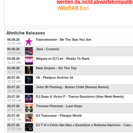
werden da nicht abwärtskompatibel
>WinRAR 5.x<
Ähnliche Releases
06.08.26
Trancemaster - Be The Star You Are
01:32 Uhr
05.08.26
Java - Cosmos
14:23 Uhr
03.08.26
Megara vs DJ Lee - Ready To Rave
11:27 Uhr
03.08.26
Main Engine - On The Top
11:27 Uhr
25.07.26
VA - Platipus Archive 16
15:58 Uhr
25.07.26
John 00 Fleming - Butter Child (Nomas Remix)
15:28 Uhr
25.07.26
DJ Dean & Victor F - Trance Emotions (Alex Merk Remix)
07:55 Uhr
25.07.26
Thomas Petersen - Last Hope
07:55 Uhr
25.07.26
DJ Transcave - Flanger World
07:53 Uhr
25.07.26
DJ T H x Chris Van Neu x Enerdizer x Roberta Harris
07:53 Uhr