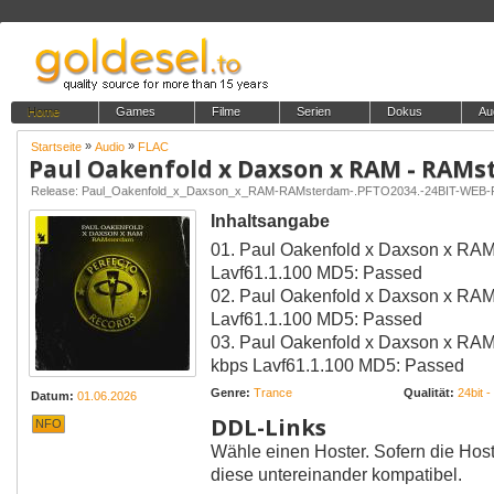
Home
Games
Filme
Serien
Dokus
Au
»
»
Startseite
Audio
FLAC
Paul Oakenfold x Daxson x RAM - RAM
Release: Paul_Oakenfold_x_Daxson_x_RAM-RAMsterdam-.PFTO2034.-24BIT-WEB
Inhaltsangabe
01. Paul Oakenfold x Daxson x RAM - Ram
Lavf61.1.100 MD5: Passed
02. Paul Oakenfold x Daxson x RAM - Oran
Lavf61.1.100 MD5: Passed
03. Paul Oakenfold x Daxson x RAM -
kbps Lavf61.1.100 MD5: Passed
Genre:
Trance
Qualität:
24bit 
Datum:
01.06.2026
DDL-Links
NFO
Wähle einen Hoster. Sofern die Host
diese untereinander kompatibel.