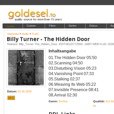
Home
Games
Filme
Serien
Dokus
Au
»
»
Startseite
Audio
FLAC
Billy Turner - The Hidden Door
Release: Billy_Turner-The_Hidden_Door-.EDITSELECT256D.-16BIT-WEB-FLAC-202
Inhaltsangabe
01.The Hidden Door 05:50
02.Scanning 04:50
03.Disturbing Vision 05:23
04.Vanishing Point 07:33
05.Stalking 02:37
06.Weaving Its Web 05:22
07.Invisible Presence 08:41
Datum:
01.06.2026
08.Arrival 02:30
NFO
Genre:
Techno
Qualität:
812 kb
St
DDL-Links