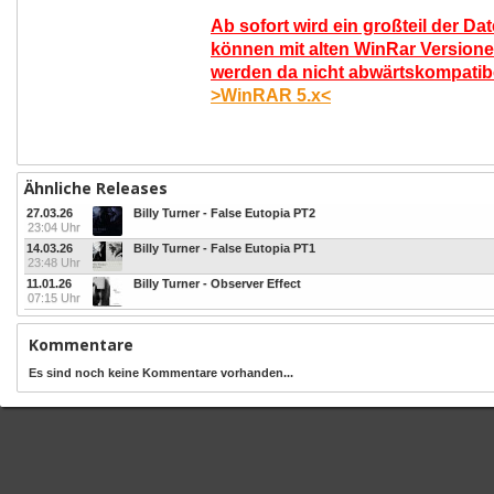
Ab sofort wird ein großteil der Da
können mit alten WinRar Versione
werden da nicht abwärtskompatibel
>WinRAR 5.x<
Ähnliche Releases
27.03.26
Billy Turner - False Eutopia PT2
23:04 Uhr
14.03.26
Billy Turner - False Eutopia PT1
23:48 Uhr
11.01.26
Billy Turner - Observer Effect
07:15 Uhr
Kommentare
Es sind noch keine Kommentare vorhanden...