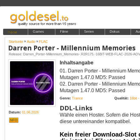
Home
Games
Filme
Serien
Dokus
Au
»
»
Startseite
Audio
FLAC
Darren Porter - Millennium Memories
Release: Darren_Porter-Millennium_Memories-.R2R175.-16BIT-WEB-FLAC-2026-AO
Inhaltsangabe
01. Darren Porter - Millennium Memorie
Mutagen 1.47.0 MD5: Passed
02. Darren Porter - Millennium Memories
Mutagen 1.47.0 MD5: Passed
Genre:
Trance
Qualität:
16bit 
DDL-Links
Datum:
01.06.2026
Wähle einen Hoster. Sofern die Host
NFO
diese untereinander kompatibel.
Kein freier Download-Slot