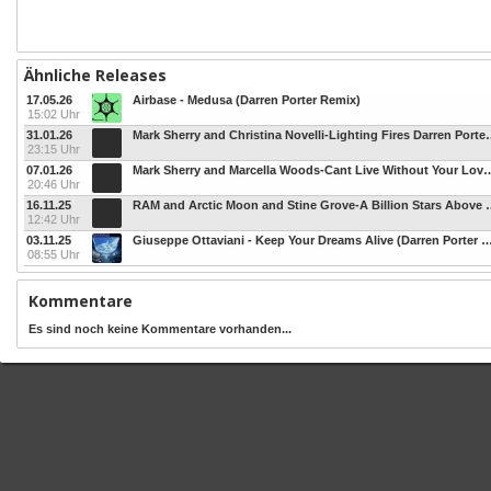
Ähnliche Releases
17.05.26
Airbase - Medusa (Darren Porter Remix)
15:02 Uhr
31.01.26
Mark Sherry and Christina Novelli-Lighting Fires Dar
23:15 Uhr
07.01.26
Mark Sherry and Marcella Woods-Cant Live Without Your Love Darren Porte
20:46 Uhr
16.11.25
RAM and Arctic Moon and Stine Grove-A Billion Star
12:42 Uhr
03.11.25
Giuseppe Ottaviani - Keep Your Dreams Alive (Darren P
08:55 Uhr
Kommentare
Es sind noch keine Kommentare vorhanden...