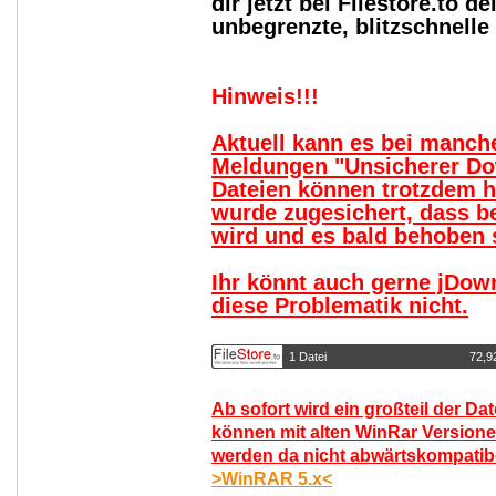
dir jetzt bei Filestore.to
unbegrenzte, blitzschnell
Hinweis!!!
Aktuell kann es bei manc
Meldungen "Unsicherer Do
Dateien können trotzdem 
wurde zugesichert, dass b
wird und es bald behoben s
Ihr könnt auch gerne jDow
diese Problematik nicht.
1 Datei
72,9
Ab sofort wird ein großteil der Da
können mit alten WinRar Versione
werden da nicht abwärtskompatibel
>WinRAR 5.x<