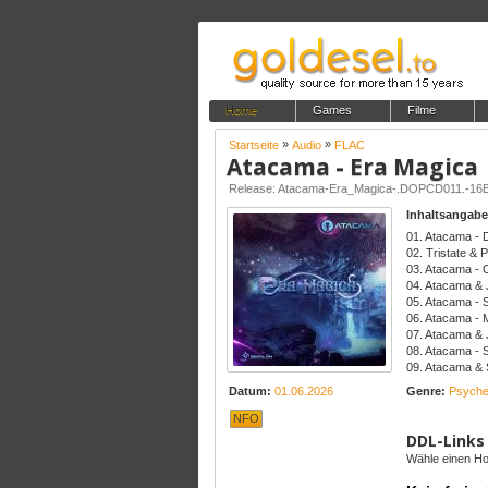
Home
Games
Filme
»
»
Startseite
Audio
FLAC
Atacama - Era Magica
Release: Atacama-Era_Magica-.DOPCD011.-1
Inhaltsangabe
01. Atacama - 
02. Tristate &
03. Atacama - O
04. Atacama & 
05. Atacama - 
06. Atacama - 
07. Atacama & 
08. Atacama -
09. Atacama & 
Datum:
01.06.2026
Genre:
Psyche
NFO
DDL-Links
Wähle einen Hos