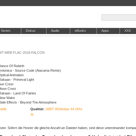
Serien
Dokus
Audio
eBooks
Apps
XXX
6BIT-WEB-FLAC-2018-FALCON
Dance Of Rebirth
 Protonica - Source Code (Atacama Remix)
ptical Animation
Jakaan - Primeval Light
Sun Crest
Moon Crest
Jakaan - Land Of Fairies
 Slow Wake
Side Effects - Beyond The Atmosphere
delic
Qualität:
16BIT 852kkbps 44.1Khz
St
ter. Sofern die Hoster die gleiche Anzahl an Dateien haben, sind diese untereinander kompat