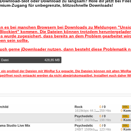
r Download-Slot oder Download zu langsam? Hole dir jetzt bei Files
mium-Zugang für unbegrenzte, blitzschnelle Downloads!
nn es bei manchen Browsern bei Downloads zu Meldungen "Unsic
lockiert" kommen. Die Dateien können trotzdem heruntergelade
s wurde zugesichert, dass bereits an dem Problem gearbeitet wir
en sein sollte.
auch gerne jDownloader nutzen, dann besteht diese Problematik n
 Datei
428,85 MB
 ein großteil der Dateien mit WinRar 5.x gepackt. Die Dateien können mit alten WinRa
geöffnet noch entpackt werden da nicht abwärtskompatibel. Installiert euch daher Wi
child
Rock
0
/ 0
DDL
1619kbps 44.1kHz
259 Hits
0
Komm
Psychedelic
0
/ 0
DDL
24BIT 1607kbps 44.1Khz St
198 Hits
0
Komm
ama Studio Live Mix
Psychedelic
0
/ 0
DDL
24BIT 1595kbps 44.1Khz St
123 Hits
0
Komm