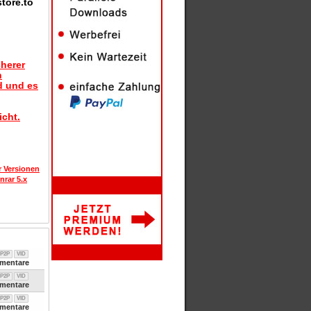
tore.to
herer
n
d und es
icht.
r Versionen
nrar 5.x
P2P
VID
entare
P2P
VID
entare
P2P
VID
entare