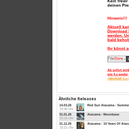
Kein freie
deinen Pre
Hinweis!!!
Aktuell ka
Download B
werden. Un
bald behob
Ihr könnt 
1
Ab sofort wird
wie 4.x weder 
>WinRAR 5.x<
Ähnliche Releases
14.03.26
Red Sun Atacama - Summer
23:48 Uhr
31.01.26
Atacama - Moonbase
23:15 Uhr
21.12.25
Atacama - 10 Years Of Atac
15:21 Uhr