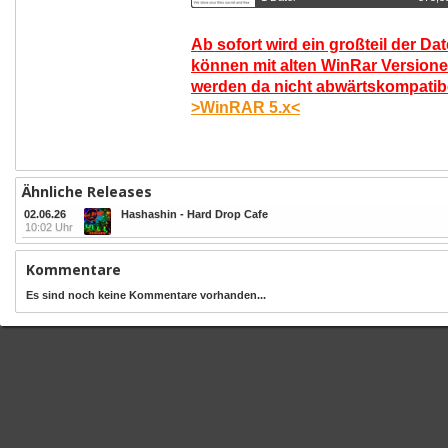
Ab sofort wird ein großteil der Da
können mit alten WinRar Versione
werden da nicht abwärtskompatibel
>WinRAR 5.x<
Ähnliche Releases
02.06.26
Hashashin - Hard Drop Cafe
10:02 Uhr
Kommentare
Es sind noch keine Kommentare vorhanden...