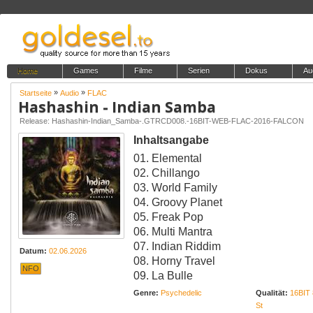
Home
Games
Filme
Serien
Dokus
Au
»
»
Startseite
Audio
FLAC
Hashashin - Indian Samba
Release: Hashashin-Indian_Samba-.GTRCD008.-16BIT-WEB-FLAC-2016-FALCON
Inhaltsangabe
01. Elemental
02. Chillango
03. World Family
04. Groovy Planet
05. Freak Pop
06. Multi Mantra
07. Indian Riddim
Datum:
02.06.2026
08. Horny Travel
NFO
09. La Bulle
Genre:
Psychedelic
Qualität:
16BIT
St