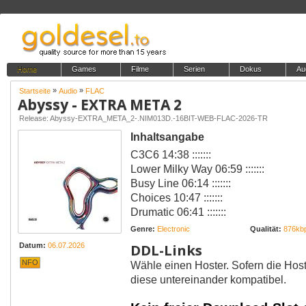
Home
Games
Filme
Serien
Dokus
Au
»
»
Startseite
Audio
FLAC
Abyssy - EXTRA META 2
Release: Abyssy-EXTRA_META_2-.NIM013D.-16BIT-WEB-FLAC-2026-TR
Inhaltsangabe
C3C6 14:38 :::::::
Lower Milky Way 06:59 :::::::
Busy Line 06:14 :::::::
Choices 10:47 :::::::
Drumatic 06:41 :::::::
Genre:
Electronic
Qualität:
876kb
DDL-Links
Datum:
06.07.2026
NFO
Wähle einen Hoster. Sofern die Host
diese untereinander kompatibel.