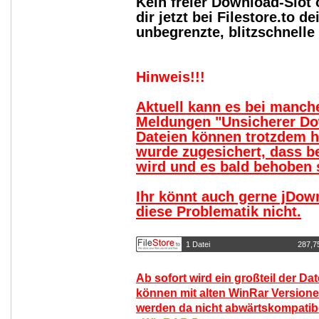
Kein freier Download-Slot
dir jetzt bei Filestore.to
unbegrenzte, blitzschnell
Hinweis!!!
Aktuell kann es bei manc
Meldungen "Unsicherer Do
Dateien können trotzdem 
wurde zugesichert, dass b
wird und es bald behoben s
Ihr könnt auch gerne jDow
diese Problematik nicht.
1 Datei
287,7
Ab sofort wird ein großteil der Da
können mit alten WinRar Versione
werden da nicht abwärtskompatibel