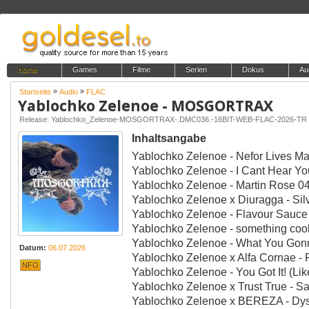
Home
Games
Filme
Serien
Dokus
Au
»
»
Startseite
Audio
FLAC
Yablochko Zelenoe - MOSGORTRAX
Release: Yablochko_Zelenoe-MOSGORTRAX-.DMC036.-16BIT-WEB-FLAC-2026-TR
Inhaltsangabe
Yablochko Zelenoe - Nefor Lives Matte
Yablochko Zelenoe - I Cant Hear You 0
Yablochko Zelenoe - Martin Rose 04:3
Yablochko Zelenoe x Diuragga - Silver
Yablochko Zelenoe - Flavour Sauce 04
Yablochko Zelenoe - something cool 0
Yablochko Zelenoe - What You Gonna 
Datum:
06.07.2026
Yablochko Zelenoe x Alfa Cornae - R
NFO
Yablochko Zelenoe - You Got It! (Like 
Yablochko Zelenoe x Trust True - Sam
Yablochko Zelenoe x BEREZA - Dyslex