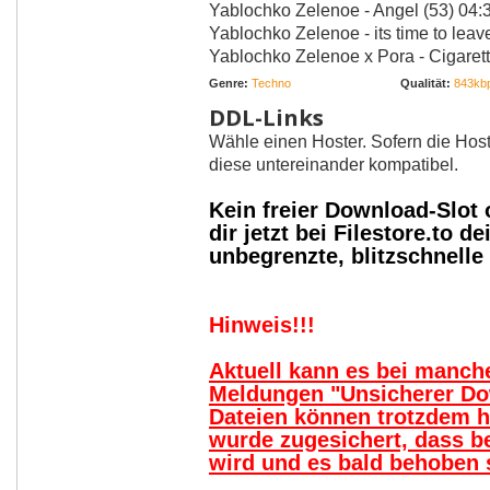
Yablochko Zelenoe - Angel (53) 04:35 
Yablochko Zelenoe - its time to leave 
Yablochko Zelenoe x Pora - Cigarettes
Genre:
Techno
Qualität:
843kb
DDL-Links
Wähle einen Hoster. Sofern die Host
diese untereinander kompatibel.
Kein freier Download-Slot
dir jetzt bei Filestore.to
unbegrenzte, blitzschnell
Hinweis!!!
Aktuell kann es bei manc
Meldungen "Unsicherer Do
Dateien können trotzdem 
wurde zugesichert, dass b
wird und es bald behoben s