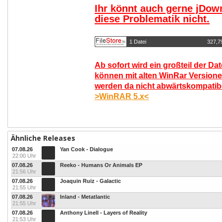
Ihr könnt auch gerne jDow
diese Problematik nicht.
1 Datei
327,7
Ab sofort wird ein großteil der Da
können mit alten WinRar Versione
werden da nicht abwärtskompatibel
>WinRAR 5.x<
Ähnliche Releases
07.08.26
Yan Cook - Dialogue
22:00 Uhr
07.08.26
Reeko - Humans Or Animals EP
21:56 Uhr
07.08.26
Joaquin Ruiz - Galactic
21:55 Uhr
07.08.26
Inland - Metatlantic
21:55 Uhr
07.08.26
Anthony Linell - Layers of Reality
21:53 Uhr