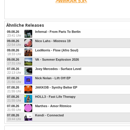
>WinRAR 5.x<
Ähnliche Releases
09.08.26
Infernal - From Paris To Berlin
23:41 Uhr
09.08.26
Nico Lahs - Mistress 19
22:54 Uhr
09.08.26
LexMorris - Flow (Afro Soul)
18:33 Uhr
09.08.26
VA - Summer Explosion 2026
17:31 Uhr
07.08.26
Joey Mercedes - Surface Level
22:13 Uhr
07.08.26
Nick Nolan - Lift Off EP
21:56 Uhr
07.08.26
JAKKOB - Synthy Belter EP
21:55 Uhr
07.08.26
HOLL3 - Fast Life Therapy
21:55 Uhr
07.08.26
Marthes - Amor Ritmico
21:55 Uhr
07.08.26
Kendi - Connected
19:44 Uhr