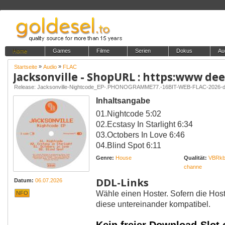
Home
Games
Filme
Serien
Dokus
Au
»
»
Startseite
Audio
FLAC
Release: Jacksonville-Nightcode_EP-.PHONOGRAMME77.-16BIT-WEB-FLAC-2026-
Inhaltsangabe
01.Nightcode 5:02
02.Ecstasy In Starlight 6:34
03.Octobers In Love 6:46
04.Blind Spot 6:11
Genre:
House
Qualität:
VBRkb
channe
DDL-Links
Datum:
06.07.2026
Wähle einen Hoster. Sofern die Host
NFO
diese untereinander kompatibel.