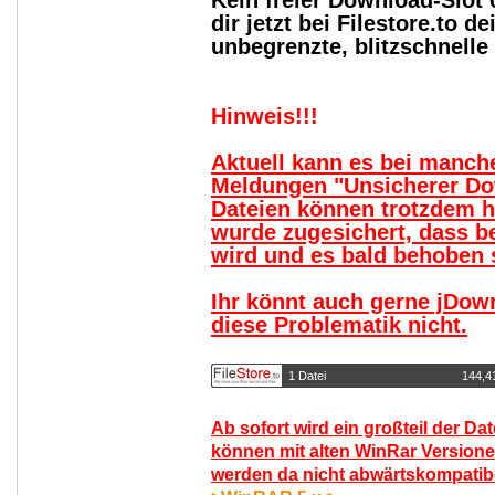
Kein freier Download-Slot
dir jetzt bei Filestore.to
unbegrenzte, blitzschnell
Hinweis!!!
Aktuell kann es bei manc
Meldungen "Unsicherer Do
Dateien können trotzdem 
wurde zugesichert, dass b
wird und es bald behoben s
Ihr könnt auch gerne jDow
diese Problematik nicht.
1 Datei
144,4
Ab sofort wird ein großteil der Da
können mit alten WinRar Versione
werden da nicht abwärtskompatibel