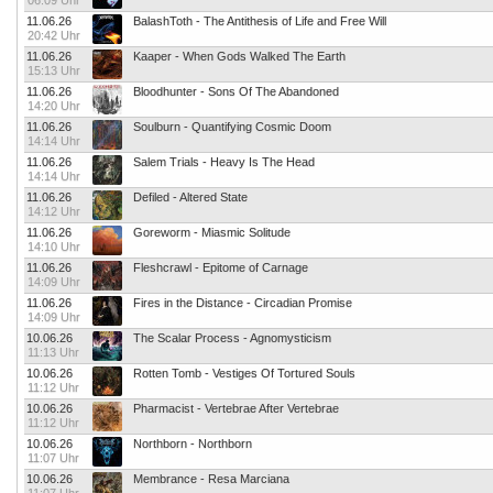
06:09 Uhr
11.06.26
BalashToth - The Antithesis of Life and Free Will
20:42 Uhr
11.06.26
Kaaper - When Gods Walked The Earth
15:13 Uhr
11.06.26
Bloodhunter - Sons Of The Abandoned
14:20 Uhr
11.06.26
Soulburn - Quantifying Cosmic Doom
14:14 Uhr
11.06.26
Salem Trials - Heavy Is The Head
14:14 Uhr
11.06.26
Defiled - Altered State
14:12 Uhr
11.06.26
Goreworm - Miasmic Solitude
14:10 Uhr
11.06.26
Fleshcrawl - Epitome of Carnage
14:09 Uhr
11.06.26
Fires in the Distance - Circadian Promise
14:09 Uhr
10.06.26
The Scalar Process - Agnomysticism
11:13 Uhr
10.06.26
Rotten Tomb - Vestiges Of Tortured Souls
11:12 Uhr
10.06.26
Pharmacist - Vertebrae After Vertebrae
11:12 Uhr
10.06.26
Northborn - Northborn
11:07 Uhr
10.06.26
Membrance - Resa Marciana