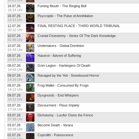
18:25 Uhr
16.07.26
Fuming Mouth - The Ringing Bell
15:14 Uhr
16.07.26
Psycroptic - The Pulse of Annihilation
14:13 Uhr
12.07.26
FINAL RESTING PLACE - THIRD WORLD TRIBUNAL
02:12 Uhr
10.07.26
Cranial Osteotomy - Vortex Of The Dark Knowledge
01:48 Uhr
10.07.26
Undertakers - Global Dominion
01:43 Uhr
09.07.26
Haserot - Advent of Suffering
14:43 Uhr
09.07.26
Grim Legion - Harbingers Of Death
14:43 Uhr
09.07.26
Ravaged by the Yeti - Snowbound Horror
14:16 Uhr
09.07.26
Frog Mallet - Consumed By Frogs
14:12 Uhr
09.07.26
Dysgnostic - End Whispers
14:12 Uhr
03.07.26
Devourment - Pious Impiety
17:34 Uhr
03.07.26
Dichotomy - Lucifer Owns the Fence
07:38 Uhr
03.07.26
Become Death - Vorara
00:28 Uhr
02.07.26
Coprolith - Putrescence