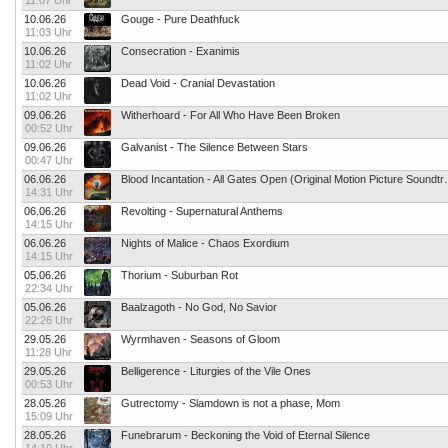
11:07 Uhr
10.06.26
Gouge - Pure Deathfuck
11:03 Uhr
10.06.26
Consecration - Exanimis
11:02 Uhr
10.06.26
Dead Void - Cranial Devastation
11:02 Uhr
09.06.26
Witherhoard - For All Who Have Been Broken
00:52 Uhr
09.06.26
Galvanist - The Silence Between Stars
00:47 Uhr
06.06.26
Blood Incantation - All G
14:31 Uhr
06.06.26
Revolting - Supernatural Anthems
14:15 Uhr
06.06.26
Nights of Malice - Chaos Exordium
14:15 Uhr
05.06.26
Thorium - Suburban Rot
22:34 Uhr
05.06.26
Baalzagoth - No God, No Savior
22:26 Uhr
29.05.26
Wyrmhaven - Seasons of Gloom
11:28 Uhr
29.05.26
Belligerence - Liturgies of the Vile Ones
00:53 Uhr
28.05.26
Gutrectomy - Slamdown is not a phase, Mom
15:09 Uhr
28.05.26
Funebrarum - Beckoning the Void of Eternal Silence