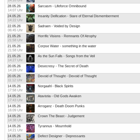
14:10 Uhr
28.05.26
Sarcasm - Lifeforce Omnibound
14:07 Uhr
24.05.26
Insanity Deification - Stare of Eternal Dismemberment
14:22 Uhr
22.05.26
Sadraen - Voided by Design
06:45 Uhr
21.05.26
Horrific Visions - Remnants Of Atrophy
21:58 Uhr
21.05.26
Corpse Water - something in the water
21:58 Uhr
21.05.26
As the Sun Falls - Songs from the Veil
14:27 Uhr
20.05.26
Desecresy - The Secret of Death
14:28 Uhr
20.05.26
Devoid of Thought - Devoid of Thought
11:12 Uhr
14.05.26
Norgaahl - Black Spirits
17:58 Uhr
14.05.26
Atavistia - Old Gods Awaken
17:43 Uhr
14.05.26
Arroganz - Death Doom Punks
16:09 Uhr
14.05.26
Crown The Beast - Judgement
14:38 Uhr
14.05.26
Tyrannus - Mournhold
14:21 Uhr
14.05.26
Defect Designer - Depressants