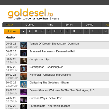
Home
Games
Filme
Serien
Dokus
Au
Filtern
#
A
B
C
D
E
F
G
H
I
J
K
L
M
Audio
06.08.26
Temple Of Dread - Dreadspawn Dominion
14:15 Uhr
30.07.26
Scattered Remnants - Destined to Fail
17:14 Uhr
30.07.26
Complexant - Apex
17:14 Uhr
30.07.26
Nothingness - Godslaughter
14:12 Uhr
30.07.26
Hexorcist - Crucificial Imprecations
14:10 Uhr
30.07.26
Disfiguring The Goddess - Bloom
14:09 Uhr
29.07.26
Beyond Grace - Welcome To The New Dark Ages, Pt 3
18:16 Uhr
24.07.26
Crimson Ways - Velvet Pain
18:35 Uhr
24.07.26
Paradogmata - Necrosian Tastings