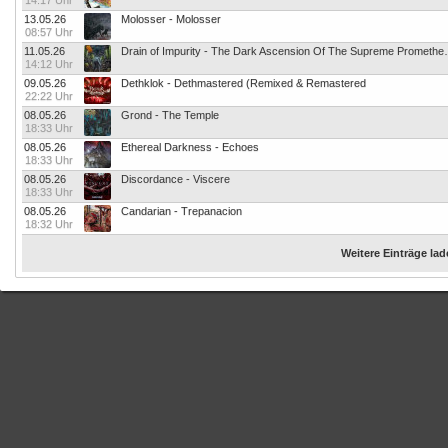
14:17 Uhr
13.05.26
Molosser - Molosser
08:57 Uhr
11.05.26
Drain of Impurity - The D
14:12 Uhr
09.05.26
Dethklok - Dethmastered (Remixed & Remastered
22:22 Uhr
08.05.26
Grond - The Temple
18:33 Uhr
08.05.26
Ethereal Darkness - Echoes
18:33 Uhr
08.05.26
Discordance - Viscere
18:33 Uhr
08.05.26
Candarian - Trepanacion
18:32 Uhr
Weitere Einträge la