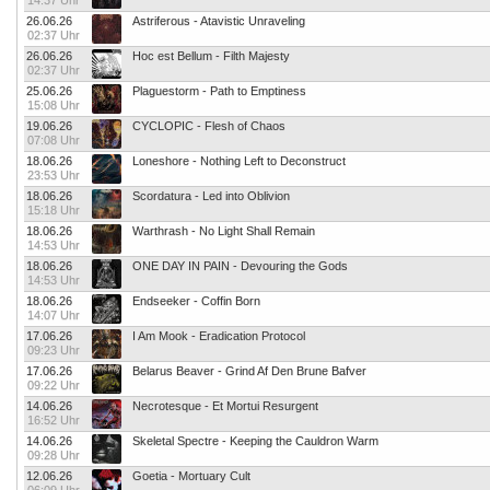
14:37 Uhr
26.06.26
Astriferous - Atavistic Unraveling
02:37 Uhr
26.06.26
Hoc est Bellum - Filth Majesty
02:37 Uhr
25.06.26
Plaguestorm - Path to Emptiness
15:08 Uhr
19.06.26
CYCLOPIC - Flesh of Chaos
07:08 Uhr
18.06.26
Loneshore - Nothing Left to Deconstruct
23:53 Uhr
18.06.26
Scordatura - Led into Oblivion
15:18 Uhr
18.06.26
Warthrash - No Light Shall Remain
14:53 Uhr
18.06.26
ONE DAY IN PAIN - Devouring the Gods
14:53 Uhr
18.06.26
Endseeker - Coffin Born
14:07 Uhr
17.06.26
I Am Mook - Eradication Protocol
09:23 Uhr
17.06.26
Belarus Beaver - Grind Af Den Brune Bafver
09:22 Uhr
14.06.26
Necrotesque - Et Mortui Resurgent
16:52 Uhr
14.06.26
Skeletal Spectre - Keeping the Cauldron Warm
09:28 Uhr
12.06.26
Goetia - Mortuary Cult