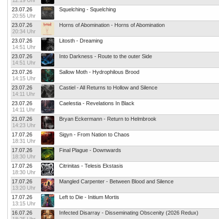
12:19 Uhr
23.07.26
Squelching - Squelching
20:55 Uhr
23.07.26
Horns of Abomination - Horns of Abomination
20:34 Uhr
23.07.26
Litosth - Dreaming
14:51 Uhr
23.07.26
Into Darkness - Route to the outer Side
14:51 Uhr
23.07.26
Sallow Moth - Hydrophilous Brood
14:15 Uhr
23.07.26
Castiel - All Returns to Hollow and Silence
14:11 Uhr
23.07.26
Caelestia - Revelations In Black
14:11 Uhr
21.07.26
Bryan Eckermann - Return to Helmbrook
14:23 Uhr
17.07.26
Sigyn - From Nation to Chaos
18:31 Uhr
17.07.26
Final Plague - Downwards
18:30 Uhr
17.07.26
Citrinitas - Telesis Ekstasis
18:30 Uhr
17.07.26
Mangled Carpenter - Between Blood and Silence
13:20 Uhr
17.07.26
Left to Die - Initium Mortis
13:15 Uhr
16.07.26
Infected Disarray - Disseminating Obscenity (2026 Redux)