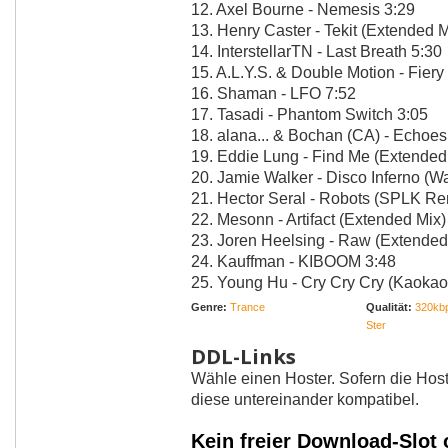
12. Axel Bourne - Nemesis 3:29
13. Henry Caster - Tekit (Extended M
14. InterstellarTN - Last Breath 5:30
15. A.L.Y.S. & Double Motion - Fier
16. Shaman - LFO 7:52
17. Tasadi - Phantom Switch 3:05
18. alana... & Bochan (CA) - Echoes
19. Eddie Lung - Find Me (Extended
20. Jamie Walker - Disco Inferno (W
21. Hector Seral - Robots (SPLK Re
22. Mesonn - Artifact (Extended Mix)
23. Joren Heelsing - Raw (Extended
24. Kauffman - KIBOOM 3:48
25. Young Hu - Cry Cry Cry (Kaoka
Genre:
Trance
Qualität:
320kbp
Ster
DDL-Links
Wähle einen Hoster. Sofern die Host
diese untereinander kompatibel.
Kein freier Download-Slot