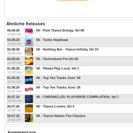
Ähnliche Releases
06.08.26
VA - Pure Trance Energy, Vol 08
22:09 Uhr
03.08.26
VA - Turbo Heartbeat
13:25 Uhr
02.08.26
VA - Nothing But - Trance Infinity, Vol 10
22:54 Uhr
02.08.26
VA - Technobase Fm Vol 46
12:29 Uhr
01.08.26
VA - Please Play Loud, Vol 1
13:28 Uhr
01.08.26
VA - Top Ten Tracks June '26
12:51 Uhr
01.08.26
VA - Top Ten Tracks June '26
12:51 Uhr
26.07.26
VA - CHRONICLES: PLAYVERSE COMPILATION, Vol 1
19:09 Uhr
26.07.26
VA - Trance Lovers, Vol 4
19:00 Uhr
18.07.26
VA - Trance Nation The Classics
19:56 Uhr
Kommentare