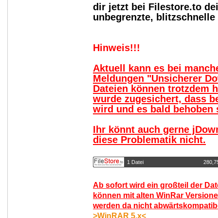
dir jetzt bei Filestore.to
unbegrenzte, blitzschnell
Hinweis!!!
Aktuell kann es bei manc
Meldungen "Unsicherer Do
Dateien können trotzdem 
wurde zugesichert, dass b
wird und es bald behoben s
Ihr könnt auch gerne jDow
diese Problematik nicht.
1 Datei
280,7
Ab sofort wird ein großteil der Da
können mit alten WinRar Versione
werden da nicht abwärtskompatibel
>WinRAR 5.x<