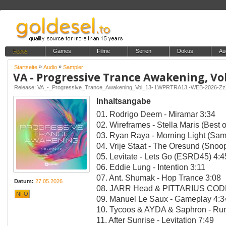
Home
Games
Filme
Serien
Dokus
Au
»
»
Startseite
Audio
Sampler
VA - Progressive Trance Awakening, Vol
Release: VA_-_Progressive_Trance_Awakening_Vol_13-.LWPRTRA13.-WEB-2026-Z
Inhaltsangabe
01. Rodrigo Deem - Miramar 3:34
02. Wireframes - Stella Maris (Best 
03. Ryan Raya - Morning Light (Sa
04. Vrije Staat - The Oresund (Sno
05. Levitate - Lets Go (ESRD45) 4:4
06. Eddie Lung - Intention 3:11
07. Ant. Shumak - Hop Trance 3:08
Datum:
27.05.2026
08. JARR Head & PITTARIUS CODE
NFO
09. Manuel Le Saux - Gameplay 4:3
10. Tycoos & AYDA & Saphron - Run
11. After Sunrise - Levitation 7:49